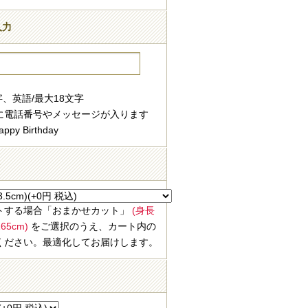
入力
字、英語/最大18文字
に電話番号やメッセージが入ります
ppy Birthday
ト
トする場合「おまかせカット」
(身長
5cm)
をご選択のうえ、カート内の
ください。最適化してお届けします。