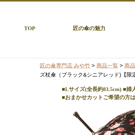
TOP
匠の傘の魅力
匠の傘専門店 みや竹
>
商品一覧
>
商
ズ杖傘（ブラック&シニアレッド)【限定
■Lサイズ(全長約83.5cm) 
■おまかせカットご希望の方