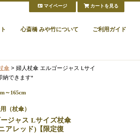
マイページ
カートを見る
フト
心斎橋 みや竹について
ご利用ガイド
杖傘
> 婦人杖傘 エルゴージャス Lサイ
即納できます*
～165cm
兼用（杖傘）
ゴージャス Lサイズ杖傘
ニアレッド)【限定復