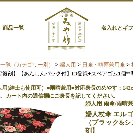
商品一覧
名入れとギ
品一覧（カテゴリー別）
>
婦人用
>
日傘・晴雨兼用傘
>
復刻】【あんしんパック付】ID登録+スペアゴム1個**
■婦人用(紳士も使用可）■雨晴兼用■対応身長のめやす：142cm
は、カート内の通信欄にご身長を記してください。
婦人用 雨傘/雨晴
婦人杖傘 エル
（ブラック&シ
刻】