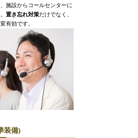
舗、施設からコールセンターに
ム。
置き忘れ対策
だけでなく、
大変有効です。
準装備)