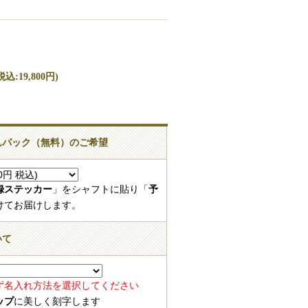
込:19,800円)
しんパック（無料）のご希望
登録ステッカー
」をシャフトに貼り「
予
けてお届けします。
いて
ず名入れ方法を選択してください
ップ
に美しく刻字します