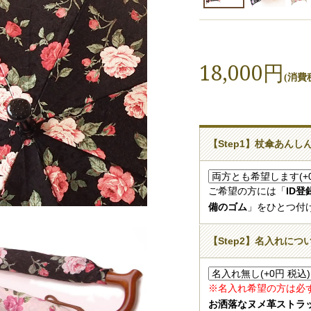
18,000円
(消費税
【Step1】杖傘あん
ご希望の方には「
ID
備のゴム
」をひとつ付
【Step2】名入れにつ
※名入れ希望の方は必
お洒落なヌメ革ストラ