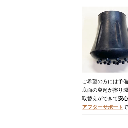
ご希望の方には予備
底面の突起が擦り
取替えができて
安
アフターサポート