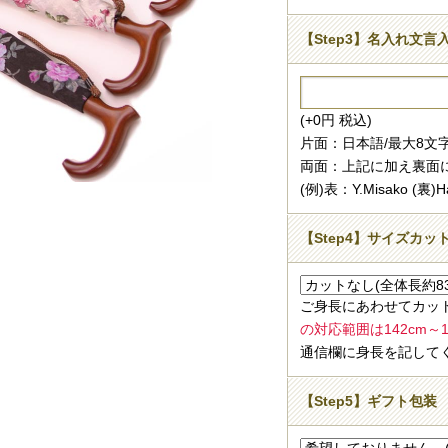
【Step3】名入れ文言
(+0円 税込)
片面：日本語/最大8文
両面：上記に加え裏面
(例)表：Y.Misako (裏)Ha
【Step4】サイズカッ
ご身長にあわせてカッ
の対応範囲は142cm～16
通信欄に身長を記して
【Step5】ギフト包装