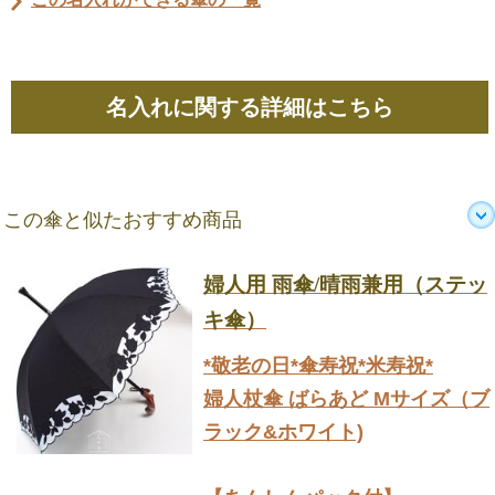
名入れに関する詳細はこちら
この傘と似たおすすめ商品
婦人用 雨傘/晴雨兼用（ステッ
キ傘）
*敬老の日*傘寿祝*米寿祝*
婦人杖傘 ばらあど Mサイズ（ブ
ラック&ホワイト)