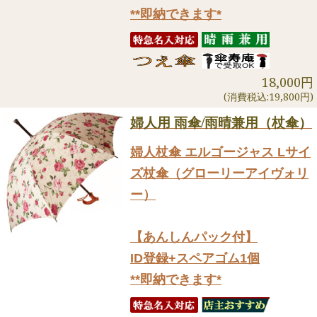
**即納できます*
18,000円
(消費税込:19,800円)
婦人用 雨傘/雨晴兼用（杖傘）
婦人杖傘 エルゴージャス Lサイ
ズ杖傘（グローリーアイヴォリ
ー）
【あんしんパック付】
ID登録+スペアゴム1個
**即納できます*