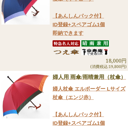
【あんしんパック付】
ID登録+スペアゴム1個
即納できます
18,000円
(消費税込:19,800円)
婦人用 雨傘/雨晴兼用（杖傘）
婦人杖傘 エルボーダー Lサイズ
杖傘（エンジ赤）
【あんしんパック付】
ID登録+スペアゴム1個