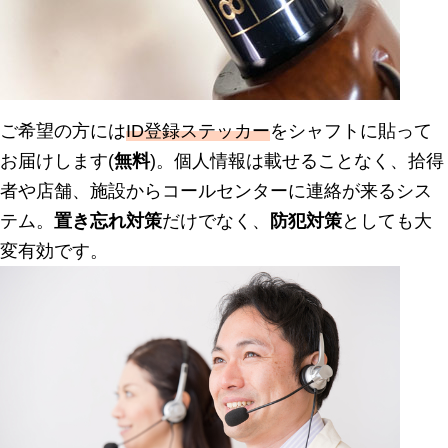
ご希望の方には
ID登録ステッカー
をシャフトに貼って
お届けします(
無料
)。個人情報は載せることなく、拾得
者や店舗、施設からコールセンターに連絡が来るシス
テム。
置き忘れ対策
だけでなく、
防犯対策
としても大
変有効です。