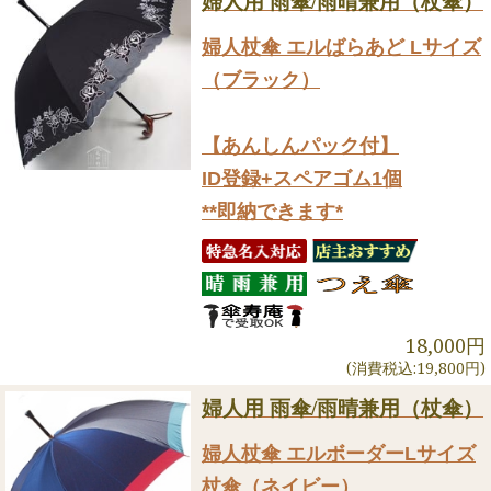
婦人用 雨傘/雨晴兼用（杖傘）
婦人杖傘 エルばらあど Lサイズ
（ブラック）
【あんしんパック付】
ID登録+スペアゴム1個
**即納できます*
18,000円
(消費税込:19,800円)
婦人用 雨傘/雨晴兼用（杖傘）
婦人杖傘 エルボーダーLサイズ
杖傘（ネイビー）