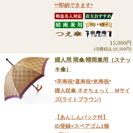
**即納できます*
15,000円
(消費税込:16,500円)
婦人用 雨傘/晴雨兼用（ステッ
キ傘）
*卒寿祝*喜寿祝*米寿祝*
婦人杖傘 ネオちぇっく Mサイ
ズ(ライトブラウン)
【あんしんパック付】
ID登録+スペアゴム1個