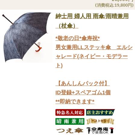
(消費税込:19,800円)
紳士用 婦人用 雨傘/雨晴兼用
（杖傘）
*敬老の日*傘寿祝*
男女兼用LLステッキ傘 エルシ
ャレード(ネイビー・モデラー
ト)
【あんしんパック付】
ID登録+スペアゴム1個
**即納できます*