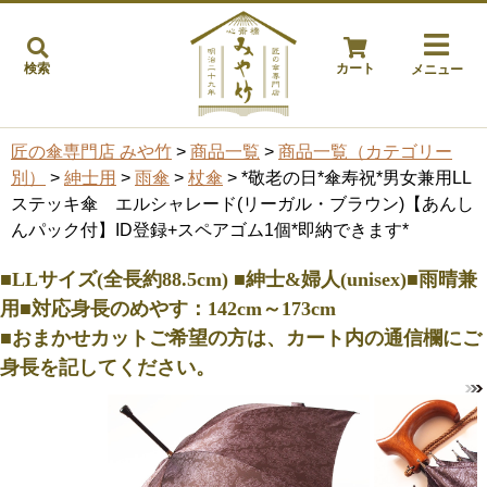
検索
カート
メニュー
匠の傘専門店 みや竹
>
商品一覧
>
商品一覧（カテゴリー
別）
>
紳士用
>
雨傘
>
杖傘
> *敬老の日*傘寿祝*男女兼用LL
ステッキ傘 エルシャレード(リーガル・ブラウン)【あんし
んパック付】ID登録+スペアゴム1個*即納できます*
■LLサイズ(全長約88.5cm) ■紳士&婦人(unisex)■雨晴兼
用■対応身長のめやす：142cm～173cm
■おまかせカットご希望の方は、カート内の通信欄にご
身長を記してください。