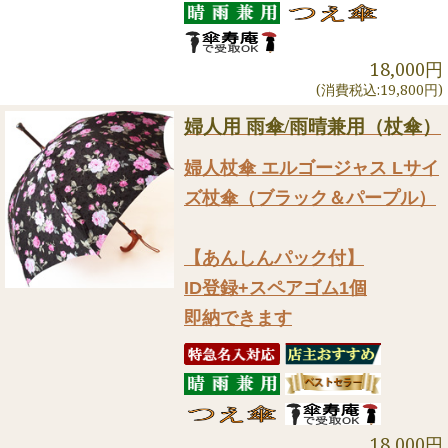
18,000円
(消費税込:19,800円)
婦人用 雨傘/雨晴兼用（杖傘）
婦人杖傘 エルゴージャス Lサイ
ズ杖傘（ブラック＆パープル）
【あんしんパック付】
ID登録+スペアゴム1個
即納できます
18,000円