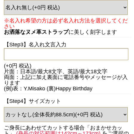
※名入れ希望の方は必ず名入れ方法を選択してくだ
さい
お洒落なヌメ革ストラップ
に美しく刻字します
【Step3】名入れ文言入力
(+0円 税込)
片面：日本語/最大8文字、英語/最大18文字
両面：上記に加え裏面に電話番号やメッセージが入
ります
(例)表：Y.Misako (裏)Happy Birthday
【Step4】サイズカット
ご身長にあわせてカットする場合「おまかせカッ
ト」
(身長の対応範囲は142cm～173cm)
をご選択の