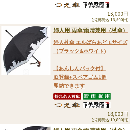
15,000円
(消費税込:16,500円)
婦人用 雨傘/雨晴兼用（杖傘）
婦人杖傘 エルばらあど Lサイズ
（ブラック&ホワイト)
【あんしんパック付】
ID登録+スペアゴム1個
即納できます
18,000円
(消費税込:19,800円)