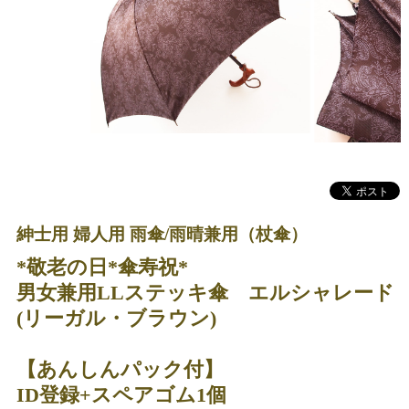
紳士用 婦人用 雨傘/雨晴兼用（杖傘）
*敬老の日*傘寿祝*
男女兼用LLステッキ傘 エルシャレード
(リーガル・ブラウン)
【あんしんパック付】
ID登録+スペアゴム1個