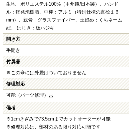
生地：ポリエステル100%（甲州織/日本製）、ハンド
ル：軽発泡樹脂、中棒：アルミ（特別仕様の直径１６
mm）、親骨：グラスファイバー、玉留め：くちネーム
紐、 はじき：板ハジキ
開き方
手開き
付属品
※この傘には外袋はついておりません
修理対応
可能（パーツ修理）
※
備考
※1cmきざみで73.5cmまでカットオーダーが可能
※修理対応は、部材のある限り対応可能です。