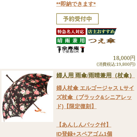
**即納できます*
18,000円
(消費税込:19,800円)
婦人用 雨傘/雨晴兼用（杖傘）
婦人杖傘 エルゴージャス Lサイ
ズ杖傘（ブラック&シニアレッ
ド)【限定復刻】
【あんしんパック付】
ID登録+スペアゴム1個