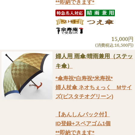
**即納できます*
15,000円
(消費税込:16,500円)
婦人用 雨傘/晴雨兼用（ステッ
キ傘）
*傘寿祝*白寿祝*米寿祝*
婦人杖傘 ネオちぇっく Mサイ
ズ(ピスタチオグリーン)
【あんしんパック付】
ID登録+スペアゴム1個
**即納できます*