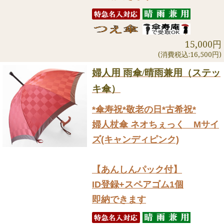
15,000円
(消費税込:16,500円)
婦人用 雨傘/晴雨兼用（ステッ
キ傘）
*傘寿祝*敬老の日*古希祝*
婦人杖傘 ネオちぇっく Mサイ
ズ(キャンディピンク)
【あんしんパック付】
ID登録+スペアゴム1個
即納できます