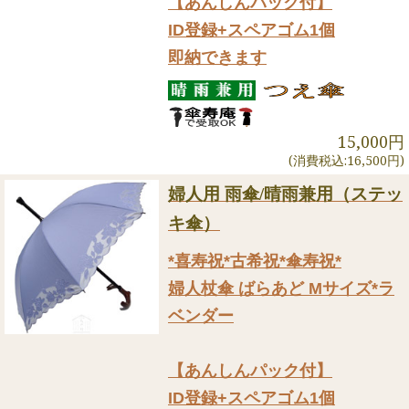
【あんしんパック付】
ID登録+スペアゴム1個
即納できます
15,000円
(消費税込:16,500円)
婦人用 雨傘/晴雨兼用（ステッ
キ傘）
*喜寿祝*古希祝*傘寿祝*
婦人杖傘 ばらあど Mサイズ*ラ
ベンダー
【あんしんパック付】
ID登録+スペアゴム1個