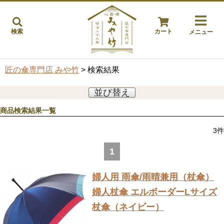
検索
カート
メニュー
匠の傘専門店 みや竹
> 検索結果
並び替え
商品検索結果一覧
3
件
1
婦人用 雨傘/雨晴兼用（杖傘）
婦人杖傘 エルボーダーLサイズ
杖傘（ネイビー）