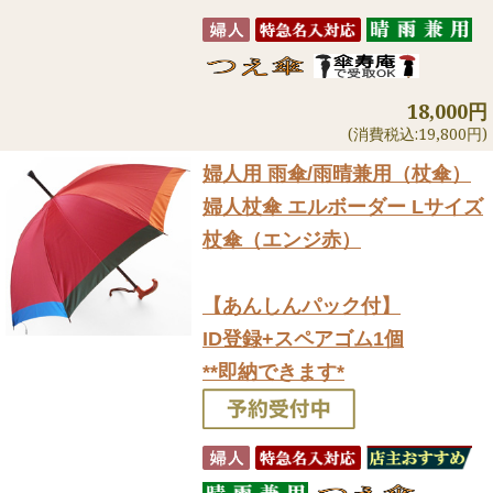
18,000円
(消費税込:19,800円)
婦人用 雨傘/雨晴兼用（杖傘）
婦人杖傘 エルボーダー Lサイズ
杖傘（エンジ赤）
【あんしんパック付】
ID登録+スペアゴム1個
**即納できます*