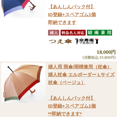
【あんしんパック付】
ID登録+スペアゴム1個
即納できます
18,000円
(消費税込:19,800円)
婦人用 雨傘/雨晴兼用（杖傘）
婦人杖傘 エルボーダー Lサイズ
杖傘（ベージュ）
【あんしんパック付】
ID登録+スペアゴム1個
**即納できます*