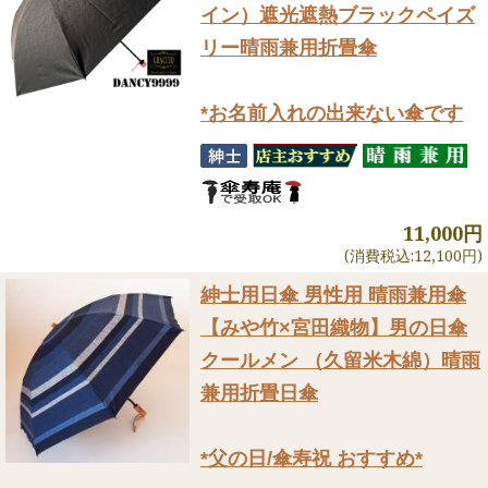
イン）遮光遮熱ブラックペイズ
リー晴雨兼用折畳傘
*お名前入れの出来ない傘です
11,000円
(消費税込:12,100円)
紳士用日傘 男性用 晴雨兼用傘
【みや竹×宮田織物】男の日傘
クールメン （久留米木綿）晴雨
兼用折畳日傘
*父の日/傘寿祝 おすすめ*