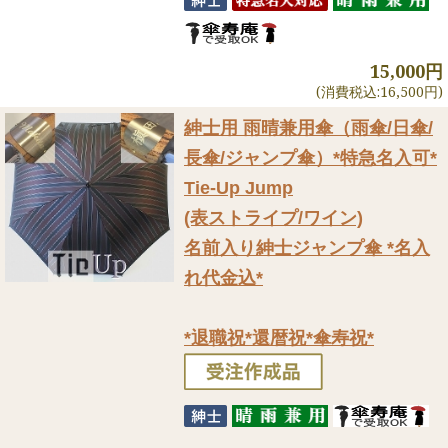
15,000円
(消費税込:16,500円)
紳士用 雨晴兼用傘（雨傘/日傘/
長傘/ジャンプ傘）
*特急名入可*
Tie-Up Jump
(表ストライプ/ワイン)
名前入り紳士ジャンプ傘 *名入
れ代金込*
*退職祝*還暦祝*傘寿祝*