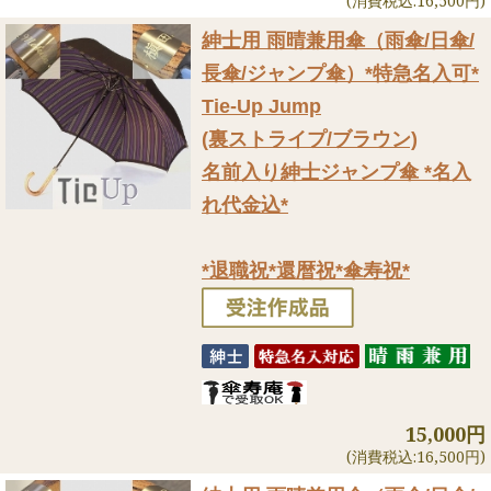
(消費税込:16,500円)
紳士用 雨晴兼用傘（雨傘/日傘/
長傘/ジャンプ傘）
*特急名入可*
Tie-Up Jump
(裏ストライプ/ブラウン)
名前入り紳士ジャンプ傘 *名入
れ代金込*
*退職祝*還暦祝*傘寿祝*
15,000円
(消費税込:16,500円)