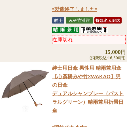
*製造終了しました*
在庫切れ
15,000円
(消費税込:16,500円)
紳士用日傘 男性用 晴雨兼用傘
【心斎橋みや竹×WAKAO】男
の日傘
デュアルシャンブレー（パスト
ラルグリーン）晴雨兼用折畳日
傘