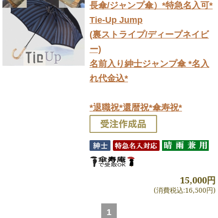
長傘/ジャンプ傘）
*特急名入可*
Tie-Up Jump
(裏ストライプ/ディープネイビ
ー)
名前入り紳士ジャンプ傘 *名入
れ代金込*
*退職祝*還暦祝*傘寿祝*
15,000円
(消費税込:16,500円)
1