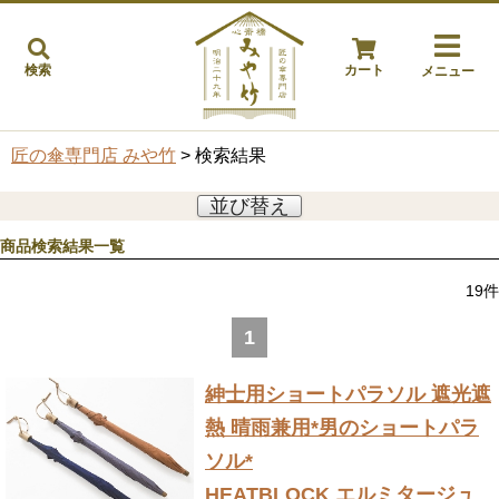
検索
カート
メニュー
匠の傘専門店 みや竹
> 検索結果
並び替え
商品検索結果一覧
19
件
1
紳士用ショートパラソル 遮光遮
熱 晴雨兼用
*男のショートパラ
ソル*
HEATBLOCK エルミタージュ