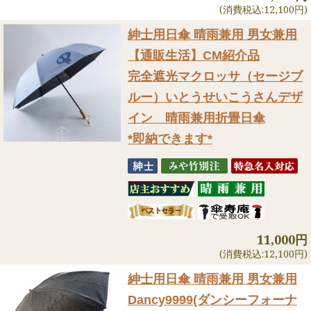
(消費税込:12,100円)
紳士用日傘 晴雨兼用 男女兼用
【通販生活】CM紹介品
完全遮光マクロッサ（セージブ
ルー）いとうせいこうさんデザ
イン 晴雨兼用折畳日傘
*即納できます*
11,000円
(消費税込:12,100円)
紳士用日傘 晴雨兼用 男女兼用
Dancy9999(ダンシーフォーナ