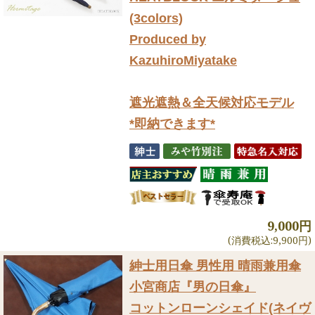
(3colors)
Produced by
KazuhiroMiyatake
遮光遮熱＆全天候対応モデル
*即納できます*
9,000円
(消費税込:9,900円)
紳士用日傘 男性用 晴雨兼用傘
小宮商店『男の日傘』
コットンローンシェイド(ネイヴ