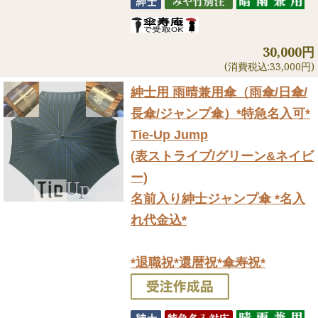
30,000円
(消費税込:33,000円)
紳士用 雨晴兼用傘（雨傘/日傘/
長傘/ジャンプ傘）
*特急名入可*
Tie-Up Jump
(表ストライプ/グリーン&ネイビ
ー)
名前入り紳士ジャンプ傘 *名入
れ代金込*
*退職祝*還暦祝*傘寿祝*