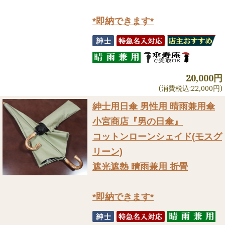
*即納できます*
20,000円
(消費税込:22,000円)
紳士用日傘 男性用 晴雨兼用傘
小宮商店『男の日傘』
コットンローンシェイド(モスグ
リーン)
遮光遮熱 晴雨兼用 折畳
*即納できます*