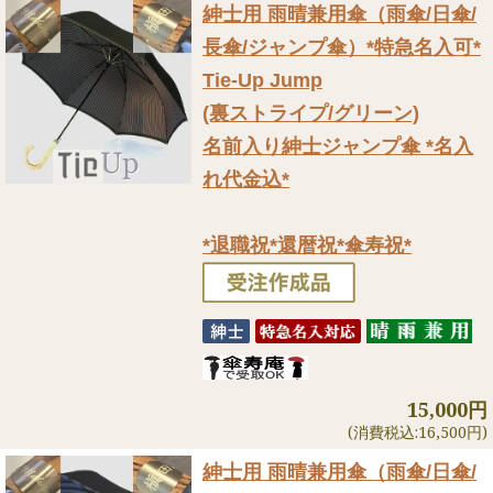
紳士用 雨晴兼用傘（雨傘/日傘/
長傘/ジャンプ傘）
*特急名入可*
Tie-Up Jump
(裏ストライプ/グリーン)
名前入り紳士ジャンプ傘 *名入
れ代金込*
*退職祝*還暦祝*傘寿祝*
15,000円
(消費税込:16,500円)
紳士用 雨晴兼用傘（雨傘/日傘/