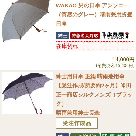
WAKAO 男の日傘 アンソニー
（質感のグレー）晴雨兼用折畳
日傘
在庫切れ
14,000円
(消費税込:15,400円)
紳士用日傘 正絹 晴雨兼用傘
【受注作成/所要約2ヶ月】米田
正一商店シルクメンズ（ブラッ
ク）
晴雨兼用紳士長傘