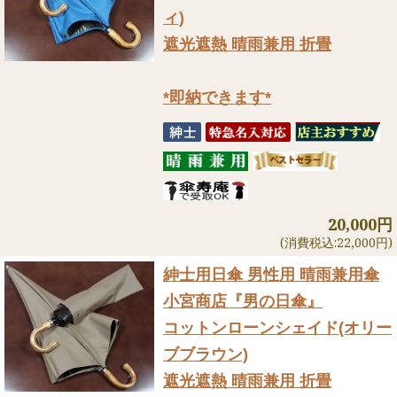
ィ)
遮光遮熱 晴雨兼用 折畳
*即納できます*
20,000円
(消費税込:22,000円)
紳士用日傘 男性用 晴雨兼用傘
小宮商店『男の日傘』
コットンローンシェイド(オリー
ブブラウン)
遮光遮熱 晴雨兼用 折畳