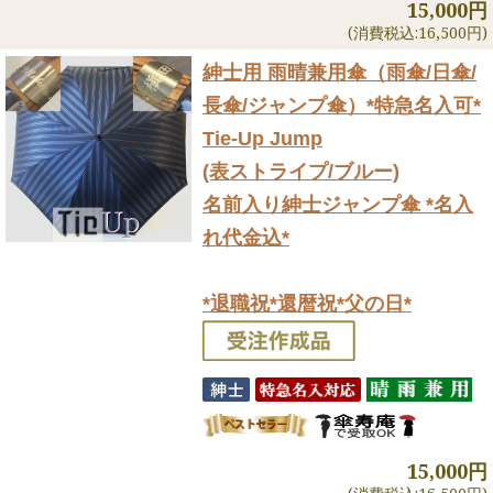
15,000円
(消費税込:16,500円)
紳士用 雨晴兼用傘（雨傘/日傘/
長傘/ジャンプ傘）
*特急名入可*
Tie-Up Jump
(表ストライプ/ブルー)
名前入り紳士ジャンプ傘 *名入
れ代金込*
*退職祝*還暦祝*父の日*
15,000円