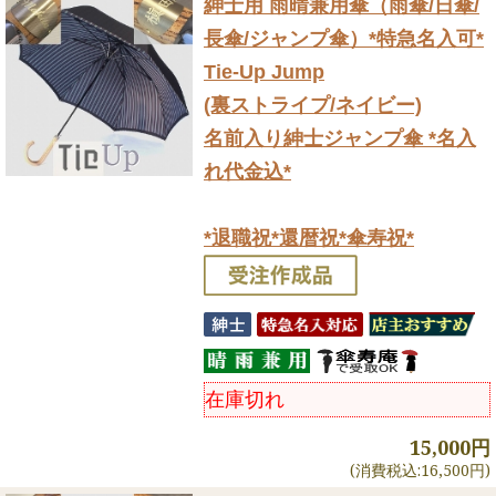
紳士用 雨晴兼用傘（雨傘/日傘/
長傘/ジャンプ傘）
*特急名入可*
Tie-Up Jump
(裏ストライプ/ネイビー)
名前入り紳士ジャンプ傘 *名入
れ代金込*
*退職祝*還暦祝*傘寿祝*
在庫切れ
15,000円
(消費税込:16,500円)