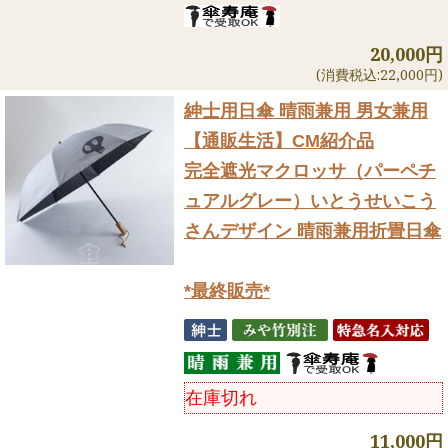
20,000円
(消費税込:22,000円)
紳士用日傘 晴雨兼用 男女兼用
【通販生活】CM紹介品
完全遮光マクロッサ（パーペチ
ュアルグレー）いとうせいこう
さんデザイン 晴雨兼用折畳日傘
*最終販売*
在庫切れ
11,000円