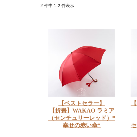
2 件中 1-2 件表示
【ベストセラー】
【
【折畳】WAKAO ラミア
（センチュリーレッド）*
幸せの赤い傘*
セ