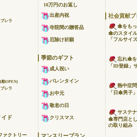
10万円のお返し
出産内祝
社会貢献プ
ンブレラ
傘をもっ
寺院間の贈答品
傘のスタイ
「フルサイ
厄除け祈願
季節のギフト
忘れ傘を
「ID登録」
成人祝い
バレンタイン
動OPEN)
熱中症問
ンブレラ
「日傘男子
お中元
敬老の日
サステナ
メイド
クリスマス
傘専門店とし
の取り組み
ファクトリー
マンスリープラン