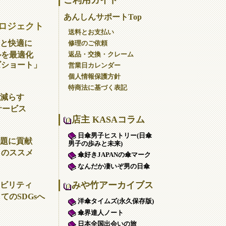
あんしんサポートTop
ロジェクト
送料とお支払い
と快適に
修理のご依頼
返品・交換・クレーム
ルを最適化
ズショート」
営業日カレンダー
個人情報保護方針
特商法に基づく表記
減らす
サービス
店主 KASAコラム
日傘男子ヒストリー(日傘
題に貢献
男子の歩みと未来)
」のススメ
傘好きJAPANの傘マーク
なんだか凄いぞ男の日傘
みや竹アーカイブス
ビリティ
てのSDGsへ
洋傘タイムズ(永久保存版)
傘界達人ノート
日本全国出会いの旅