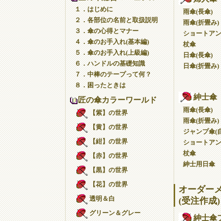
１．はじめに
雨傘(長傘)
２．各部位の名前と取扱説明
雨傘(折畳み)
３．傘の心得とマナー
ショートア
４．傘のお手入れ(基本編)
杖傘
５．傘のお手入れ(上級編)
日傘(長傘)
６．ハンドルの基礎知識
日傘(折畳み)
７．中棒のテープって何？
８．困ったときは
紳士傘
匠の傘カラーワールド
雨傘(長傘)
【紫】の世界
雨傘(折畳み)
【黄】の世界
ジャンプ傘(自
【紺】の世界
ショートア
杖傘
【赤】の世界
紳士用日傘
【黒】の世界
【花】の世界
オーダー
透明＆白
(受注作成)
グリーン＆グレー
紳士傘