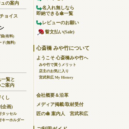
ジュの案内
名入れ無しなら
即納できる傘一覧
チョイス
レビューのお願い
ン
誓文払い(Sale)
げ袋(有料)
ド(無料)
心斎橋 みや竹について
ようこそ 心斎橋みや竹へ
みや竹で買うメリット
店主のお気に入り
宮武和広 My History
れ一覧と
のご案内
会社概要＆沿革
づくし
メディア掲載/取材受付
別企画)
匠の傘 案内人 宮武和広
付タッセル
付キーホルダー
ご利用ガイド