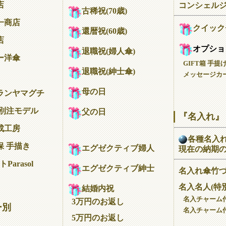
店
コンシェル
古稀祝(70歳)
一商店
クイック
還暦祝(60歳)
店
オプショ
退職祝(婦人傘)
ー洋傘
GIFT箱 手提
退職祝(紳士傘)
メッセージカー
母の日
ランヤマグチ
 別注モデル
父の日
『名入れ』
成工房
各種名入
保 手描き
エグゼクティブ婦人
現在の納期
Parasol
エグゼクティブ紳士
名入れ傘竹
名入名人(特
結婚内祝
名入チャーム
3万円のお返し
ー別
名入チャーム
5万円のお返し