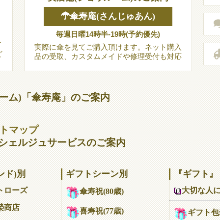
☂傘寿庵(さんじゅあん)
毎週日曜14時半-19時(予約優先)
イ
実際に傘を見てご購入頂けます。ネット購入
ど
品の受取、カスタムメイドや修理受付も対応
ーム)「傘寿庵」のご案内
サイトマップ
シェルジュサービスのご案内
ンド)別
ギフトシーン別
『ギフト』
大切な人
トローズ
傘寿祝(80歳)
榮商店
喜寿祝(77歳)
ギフト包