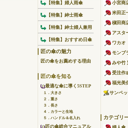
【特集】婦人雨傘
小宮商
米田正
【特集】紳士雨傘
槇田商
【特集】紳士婦人兼用
アスタ
【特集】おすすめ日傘
ワカオ
匠の傘の魅力
モンブ
匠の傘をお薦めする理由
みや竹
受注作
匠の傘を知る
福光美
最適な傘に導く5STEP
サンペット
１．大きさ
２．重さ
３．長さ
４．カラーと生地
カテゴリ
５．ハンドル＆名入れ
匠の傘総合マニュアル
婦人傘