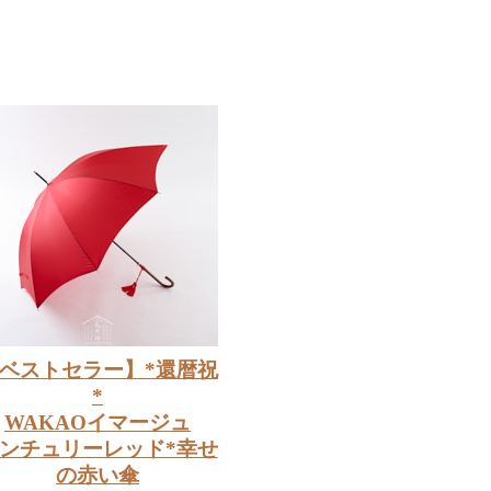
ベストセラー】*還暦祝
*
WAKAOイマージュ
ンチュリーレッド*幸せ
の赤い傘