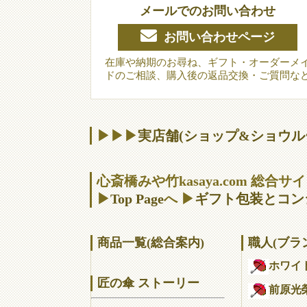
メールでのお問い合わせ
お問い合わせページ
在庫や納期のお尋ね、ギフト・オーダーメ
ドのご相談、購入後の返品交換・ご質問な
▶▶▶
実店舗(ショップ&ショウル
心斎橋みや竹kasaya.com 総合
▶
Top Page
へ ▶
ギフト包装とコン
商品一覧(総合案内)
職人(ブラ
ホワイ
匠の傘 ストーリー
前原光