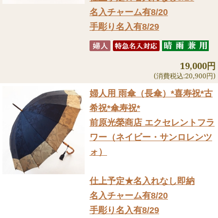
名入チャーム有8/20
手彫り名入有8/29
19,000円
(消費税込:20,900円)
婦人用 雨傘（長傘）
*喜寿祝*古
希祝*傘寿祝*
前原光榮商店 エクセレントフラ
ワー（ネイビー・サンロレンツ
ォ）
仕上予定★名入れなし即納
名入チャーム有8/20
手彫り名入有8/29