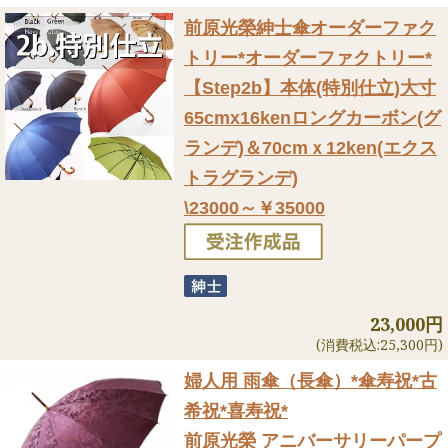
前原光榮紳士傘オーダーファク
トリー
*オーダーファクトリー*
【Step2b】本体(特別仕立)大寸
65cmx16kenロングカーボン(グ
ランデ)＆70cmｘ12ken(エクス
トラグランデ)
\23000～￥35000
23,000円
(消費税込:25,300円)
婦人用 雨傘（長傘）
*傘寿祝*古
希祝*喜寿祝*
前原光榮 アニバーサリーパープ