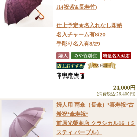
ル(祝紫&長寿竹)
仕上予定★名入れなし即納
名入チャーム有8/20
手彫り名入有8/29
24,000円
(消費税込:26,400円)
婦人用 雨傘（長傘）
*喜寿祝*古
希祝*傘寿祝*
前原光榮商店 クラシカル16（ミ
スティ パープル）