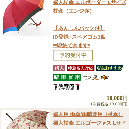
婦人杖傘 エルボーダー Lサイズ
杖傘（エンジ赤）
【あんしんパック付】
ID登録+スペアゴム1個
**即納できます*
18,000円
(消費税込:19,800円)
婦人用 雨傘/雨晴兼用（杖傘）
婦人杖傘 エルゴージャス Lサイ