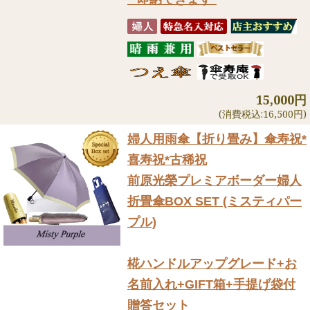
15,000円
(消費税込:16,500円)
婦人用雨傘【折り畳み】
傘寿祝*
喜寿祝*古稀祝
前原光榮プレミアボーダー婦人
折畳傘BOX SET (ミスティパー
プル)
椛ハンドルアップグレード+お
名前入れ+GIFT箱+手提げ袋付
贈答セット