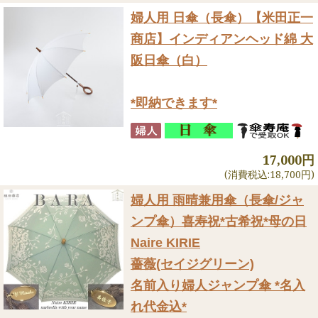
婦人用 日傘（長傘）
【米田正一
商店】インディアンヘッド綿 大
阪日傘（白）
*即納できます*
17,000円
(消費税込:18,700円)
婦人用 雨晴兼用傘（長傘/ジャ
ンプ傘）
喜寿祝*古希祝*母の日
Naire KIRIE
薔薇(セイジグリーン)
名前入り婦人ジャンプ傘 *名入
れ代金込*