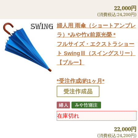
22,000円
(消費税込:24,200円)
婦人用 雨傘（ショートアンブレ
ラ）
*みや竹x前原光榮 *
フルサイズ・エクストラショー
ト SwingⅢ（スイングスリー）
【ブルー】
*受注作成/約1ヶ月*
在庫切れ
22,000円
(消費税込:24,200円)