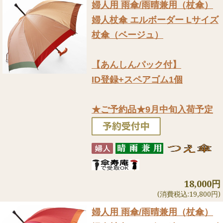
婦人用 雨傘/雨晴兼用（杖傘）
婦人杖傘 エルボーダー Lサイズ
杖傘（ベージュ）
【あんしんパック付】
ID登録+スペアゴム1個
★ご予約品★9月中旬入荷予定
18,000円
(消費税込:19,800円)
婦人用 雨傘/雨晴兼用（杖傘）