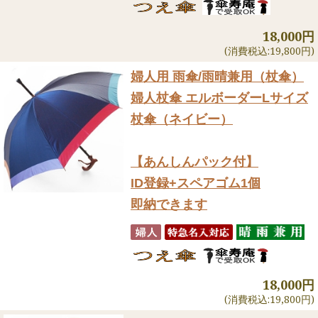
18,000円
(消費税込:19,800円)
婦人用 雨傘/雨晴兼用（杖傘）
婦人杖傘 エルボーダーLサイズ
杖傘（ネイビー）
【あんしんパック付】
ID登録+スペアゴム1個
即納できます
18,000円
(消費税込:19,800円)