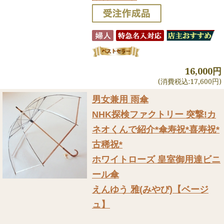
16,000円
(消費税込:17,600円)
男女兼用 雨傘
NHK探検ファクトリー 突撃!カ
ネオくんで紹介
*傘寿祝*喜寿祝*
古稀祝*
ホワイトローズ 皇室御用達ビニ
ール傘
えんゆう 雅(みやび)【ベージ
ュ】