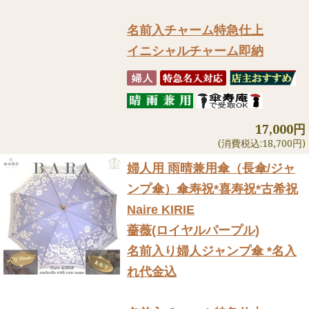
名前入チャーム特急仕上
イニシャルチャーム即納
17,000円
(消費税込:18,700円)
婦人用 雨晴兼用傘（長傘/ジャ
ンプ傘）
傘寿祝*喜寿祝*古希祝
Naire KIRIE
薔薇(ロイヤルパープル)
名前入り婦人ジャンプ傘 *名入
れ代金込