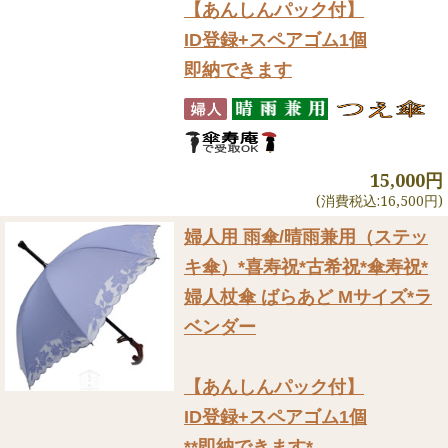
【あんしんパック付】
ID登録+スペアゴム1個
即納できます
15,000円
(消費税込:16,500円)
婦人用 雨傘/晴雨兼用（ステッ
キ傘）
*喜寿祝*古希祝*傘寿祝*
婦人杖傘 ばらあど Mサイズ*ラ
ベンダー
【あんしんパック付】
ID登録+スペアゴム1個
**即納できます*