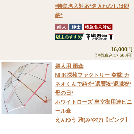
*特急名入対応*名入れなしは即
納*
16,000円
(消費税込:17,600円)
婦人用 雨傘
NHK探検ファクトリー 突撃!カ
ネオくんで紹介
*還暦祝*退職祝*
母の日*
ホワイトローズ 皇室御用達ビニ
ール傘
えんゆう 雅(みやび)【ピンク】