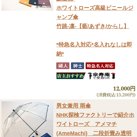
ホワイトローズ高級ビニールジ
ャンプ傘
竹跳-凛-【藍/あずき/からし】
*特急名入対応*名入れなしは即
納*
12,000円
(消費税込:13,200円)
男女兼用 雨傘
NHK探検ファクトリーで紹介
ホ
ワイトローズ アメマチ
(AmeMachi) 二段折畳み透明