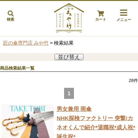
検索
カート
メニュー
匠の傘専門店 みや竹
> 検索結果
並び替え
商品検索結果一覧
28
件
1
男女兼用 雨傘
NHK探検ファクトリー 突撃!カ
ネオくんで紹介
*退職祝*成人祝*
誕生祝*