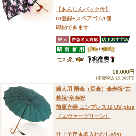
【あんしんパック付】
ID登録+スペアゴム1個
即納できます
18,000円
(消費税込:19,800円)
婦人用 雨傘（長傘）
傘寿祝*古
希祝*卒寿祝
前原光榮 エンプレス16 UV plus
（エヴァーグリーン）
仕上予定★名入れなし8/20