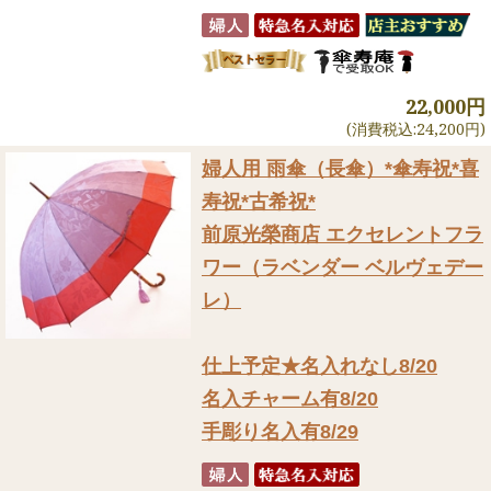
22,000円
(消費税込:24,200円)
婦人用 雨傘（長傘）
*傘寿祝*喜
寿祝*古希祝*
前原光榮商店 エクセレントフラ
ワー（ラベンダー ベルヴェデー
レ）
仕上予定★名入れなし8/20
名入チャーム有8/20
手彫り名入有8/29