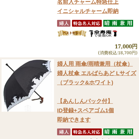
名前入チャーム特急仕上
イニシャルチャーム即納
17,000円
(消費税込:18,700円)
婦人用 雨傘/雨晴兼用（杖傘）
婦人杖傘 エルばらあど Lサイズ
（ブラック&ホワイト)
【あんしんパック付】
ID登録+スペアゴム1個
即納できます