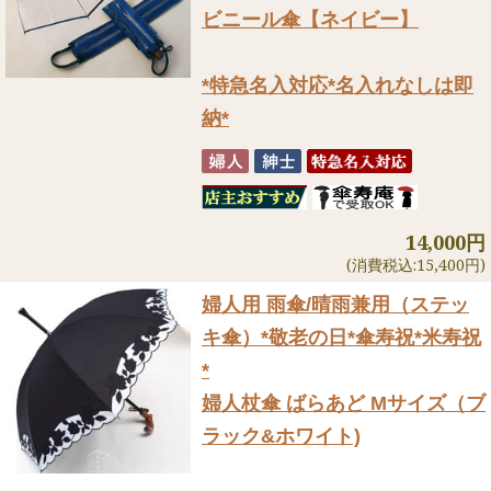
ビニール傘【ネイビー】
*特急名入対応*名入れなしは即
納*
14,000円
(消費税込:15,400円)
婦人用 雨傘/晴雨兼用（ステッ
キ傘）
*敬老の日*傘寿祝*米寿祝
*
婦人杖傘 ばらあど Mサイズ（ブ
ラック&ホワイト)