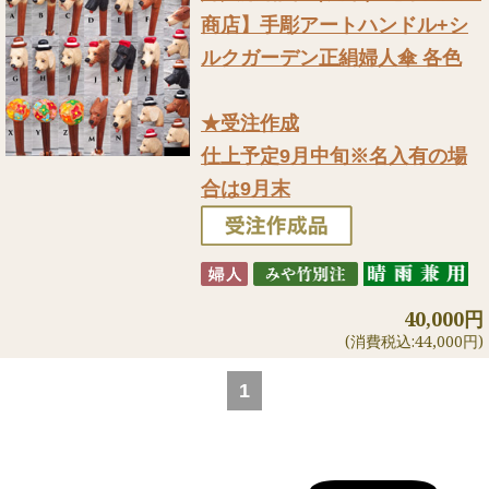
商店】手彫アートハンドル+シ
ルクガーデン正絹婦人傘 各色
★受注作成
仕上予定9月中旬※名入有の場
合は9月末
40,000円
(消費税込:44,000円)
1