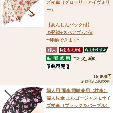
ズ杖傘（グローリーアイヴォリ
ー）
【あんしんパック付】
ID登録+スペアゴム1個
**即納できます*
18,000円
(消費税込:19,800円)
婦人用 雨傘/雨晴兼用（杖傘）
婦人杖傘 エルゴージャス Lサイ
ズ杖傘（ブラック＆パープル）