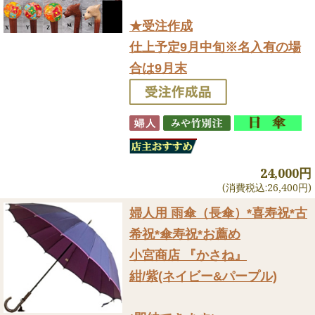
★受注作成
仕上予定9月中旬※名入有の場
合は9月末
24,000円
(消費税込:26,400円)
婦人用 雨傘（長傘）
*喜寿祝*古
希祝*傘寿祝*お薦め
小宮商店 『かさね』
紺/紫(ネイビー&パープル)