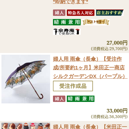
*即納できます*
27,000円
(消費税込:29,700円)
婦人用 雨傘（長傘）
【受注作
成/所要約1ヶ月】米田正一商店
シルクガーデンDX（パープル）
33,000円
(消費税込:36,300円)
婦人用 雨傘（長傘）
【米田正一