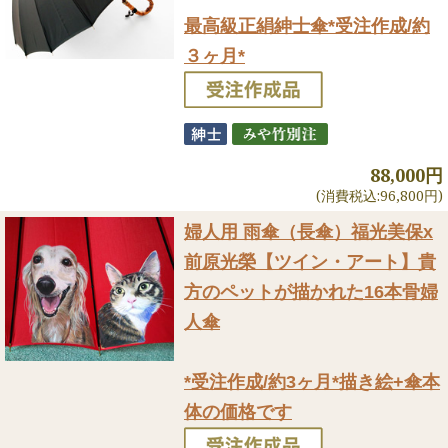
最高級正絹紳士傘*受注作成/約
３ヶ月*
88,000円
(消費税込:96,800円)
婦人用 雨傘（長傘）
福光美保x
前原光榮【ツイン・アート】貴
方のペットが描かれた16本骨婦
人傘
*受注作成/約3ヶ月*描き絵+傘本
体の価格です