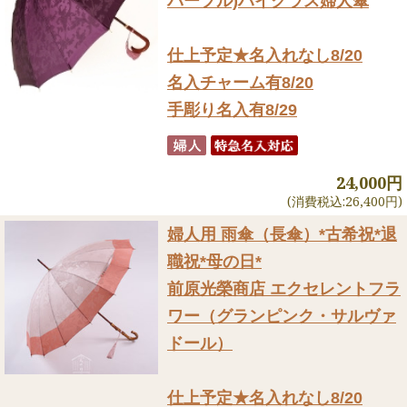
パープル)ハイクラス婦人傘
仕上予定★名入れなし8/20
名入チャーム有8/20
手彫り名入有8/29
24,000円
(消費税込:26,400円)
婦人用 雨傘（長傘）
*古希祝*退
職祝*母の日*
前原光榮商店 エクセレントフラ
ワー（グランピンク・サルヴァ
ドール）
仕上予定★名入れなし8/20