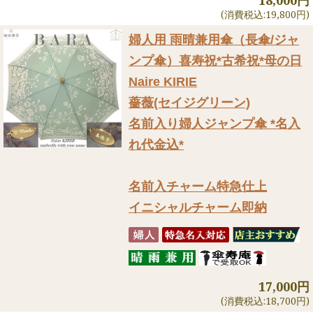
(消費税込:19,800円)
婦人用 雨晴兼用傘（長傘/ジャ
ンプ傘）
喜寿祝*古希祝*母の日
Naire KIRIE
薔薇(セイジグリーン)
名前入り婦人ジャンプ傘 *名入
れ代金込*
名前入チャーム特急仕上
イニシャルチャーム即納
17,000円
(消費税込:18,700円)