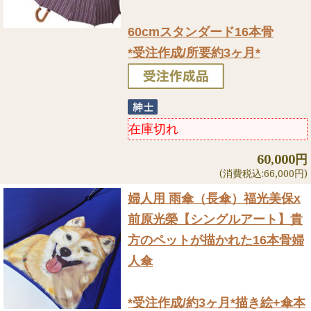
60cmスタンダード16本骨
*受注作成/所要約3ヶ月*
在庫切れ
60,000円
(消費税込:66,000円)
婦人用 雨傘（長傘）
福光美保x
前原光榮【シングルアート】貴
方のペットが描かれた16本骨婦
人傘
*受注作成/約3ヶ月*描き絵+傘本