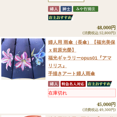
48,000円
(消費税込:52,800円)
婦人用 雨傘（長傘）
【福光美保
ｘ前原光榮】
福光ギャラリーopus01『アマ
リリス』
手描きアート婦人雨傘
在庫切れ
45,000円
(消費税込:49,500円)