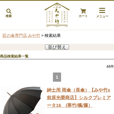
検索
カート
メニュー
匠の傘専門店 みや竹
> 検索結果
並び替え
商品検索結果一覧
48
件
1
紳士用 雨傘（長傘）
【みや竹x
前原光榮商店】シルクプレミア
ータ16 (寒竹/楓/籐）