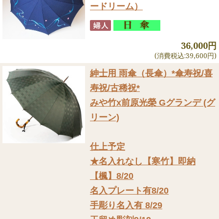
ードリーム）
36,000円
(消費税込:39,600円)
紳士用 雨傘（長傘）
*傘寿祝/喜
寿祝/古稀祝*
みや竹x前原光榮 Gグランデ (グ
リーン)
仕上予定
★名入れなし【寒竹】即納
【楓】8/20
名入プレート有8/20
手彫り名入有 8/29