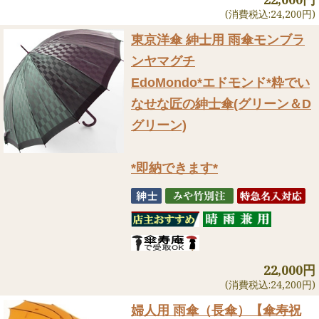
(消費税込:24,200円)
東京洋傘 紳士用 雨傘
モンブラ
ンヤマグチ
EdoMondo*エドモンド*粋でい
なせな匠の紳士傘(グリーン＆D
グリーン)
*即納できます*
22,000円
(消費税込:24,200円)
婦人用 雨傘（長傘）
【傘寿祝