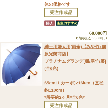
体の価格です
60,000円
(消費税込:66,000円)
紳士用婦人用(雨傘)
【みや竹x前
原光榮商店】
プラチナムグランデ[楓/寒竹/籐]
(全6色)
65cmLLカーボン16ken（直径
約110cm）
*所要約2ヶ月*全6色*