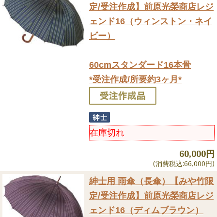
定/受注作成】前原光榮商店レジ
ェンド16（ウィンストン・ネイ
ビー）
60cmスタンダード16本骨
*受注作成/所要約3ヶ月*
在庫切れ
60,000円
(消費税込:66,000円)
紳士用 雨傘（長傘）
【みや竹限
定/受注作成】前原光榮商店レジ
ェンド16（ディムブラウン）