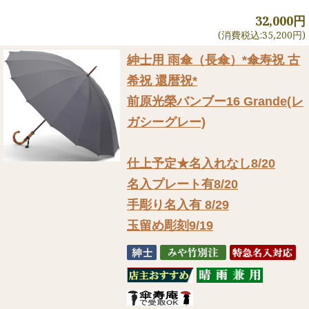
32,000円
(消費税込:35,200円)
紳士用 雨傘（長傘）
*傘寿祝 古
希祝 還暦祝*
前原光榮バンブー16 Grande(レ
ガシーグレー)
仕上予定★名入れなし8/20
名入プレート有8/20
手彫り名入有 8/29
玉留め彫刻9/19