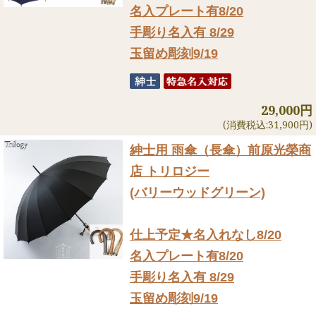
名入プレート有8/20
手彫り名入有 8/29
玉留め彫刻9/19
29,000円
(消費税込:31,900円)
紳士用 雨傘（長傘）
前原光榮商
店 トリロジー
(バリーウッドグリーン)
仕上予定★名入れなし8/20
名入プレート有8/20
手彫り名入有 8/29
玉留め彫刻9/19