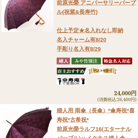
前原光榮 アニバーサリーパープ
ル(祝紫&長寿竹)
仕上予定★名入れなし即納
名入チャーム有8/20
手彫り名入有8/29
24,000円
(消費税込:26,400円)
婦人用 雨傘（長傘）
*傘寿祝*喜
寿祝*古希祝*
前原光榮ラルフ16(エターナル