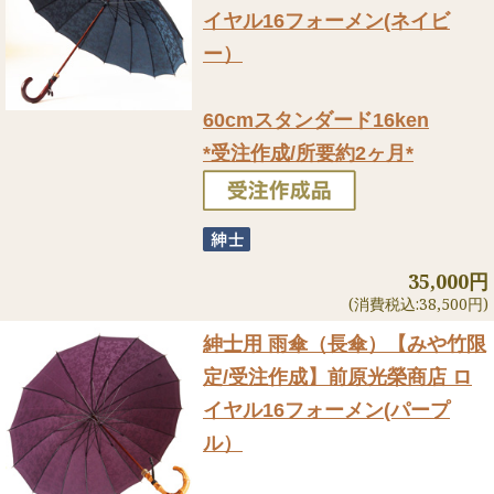
イヤル16フォーメン(ネイビ
ー）
60cmスタンダード16ken
*受注作成/所要約2ヶ月*
35,000円
(消費税込:38,500円)
紳士用 雨傘（長傘）
【みや竹限
定/受注作成】前原光榮商店 ロ
イヤル16フォーメン(パープ
ル）