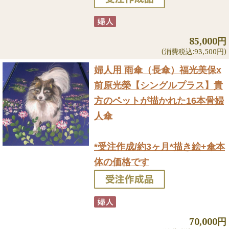
85,000円
(消費税込:93,500円)
婦人用 雨傘（長傘）
福光美保x
前原光榮【シングルプラス】貴
方のペットが描かれた16本骨婦
人傘
*受注作成/約3ヶ月*描き絵+傘本
体の価格です
70,000円