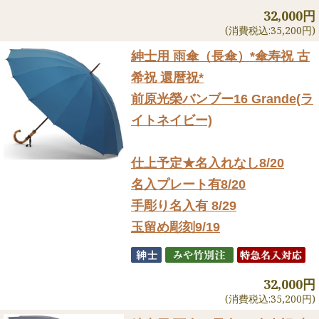
32,000円
(消費税込:35,200円)
紳士用 雨傘（長傘）
*傘寿祝 古
希祝 還暦祝*
前原光榮バンブー16 Grande(ラ
イトネイビー)
仕上予定★名入れなし8/20
名入プレート有8/20
手彫り名入有 8/29
玉留め彫刻9/19
32,000円
(消費税込:35,200円)