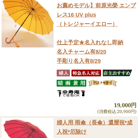
お薦めモデル】前原光榮 エンプ
レス16 UV plus
（トレジャーイエロー）
仕上予定★名入れなし即納
名入チャーム有8/20
手彫り名入有8/29
19,000円
(消費税込:20,900円)
婦人用 雨傘（長傘）
還暦祝*成
人祝*厄除け