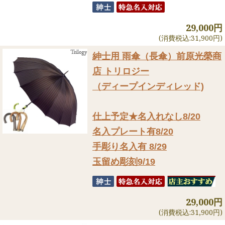
29,000円
(消費税込:31,900円)
紳士用 雨傘（長傘）
前原光榮商
店 トリロジー
（ディープインディレッド)
仕上予定★名入れなし8/20
名入プレート有8/20
手彫り名入有 8/29
玉留め彫刻9/19
29,000円
(消費税込:31,900円)