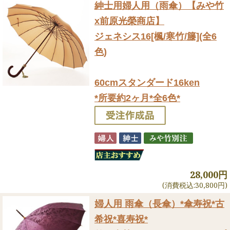
紳士用婦人用（雨傘）
【みや竹
x前原光榮商店】
ジェネシス16[楓/寒竹/籐](全6
色)
60cmスタンダード16ken
*所要約2ヶ月*全6色*
28,000円
(消費税込:30,800円)
婦人用 雨傘（長傘）
*傘寿祝*古
希祝*喜寿祝*