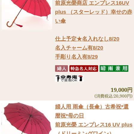
前原光榮商店 エンプレス16UV
plus （スターレッド）幸せの赤
い傘
仕上予定★名入れなし8/20
名入チャーム有8/20
手彫り名入有8/29
19,000円
(消費税込:20,900円)
婦人用 雨傘（長傘）
古希祝*還
暦祝*母の日
前原光榮 エンプレス16 UV plus
（ドリーミングワイン）