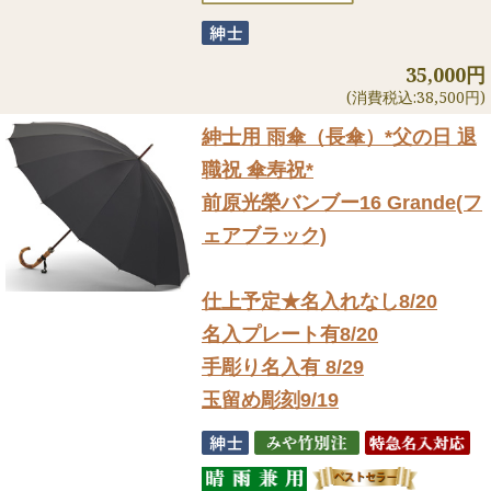
35,000円
(消費税込:38,500円)
紳士用 雨傘（長傘）
*父の日 退
職祝 傘寿祝*
前原光榮バンブー16 Grande(フ
ェアブラック)
仕上予定★名入れなし8/20
名入プレート有8/20
手彫り名入有 8/29
玉留め彫刻9/19