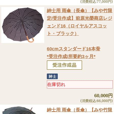
(消費税込:77,000円)
紳士用 雨傘（長傘）
【みや竹限
定/受注作成】前原光榮商店レジ
ェンド16（ロイヤルアスコッ
ト・ブラック）
60cmスタンダード16本骨
*受注作成/所要約3ヶ月*
在庫切れ
60,000円
(消費税込:66,000円)
紳士用 雨傘（長傘）
【みや竹限