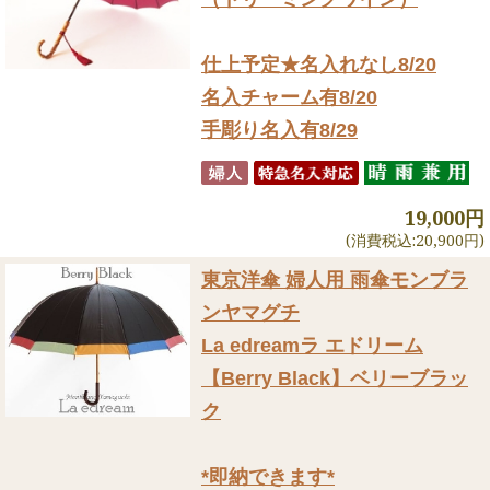
仕上予定★名入れなし8/20
名入チャーム有8/20
手彫り名入有8/29
19,000円
(消費税込:20,900円)
東京洋傘 婦人用 雨傘
モンブラ
ンヤマグチ
La edreamラ エドリーム
【Berry Black】ベリーブラッ
ク
*即納できます*