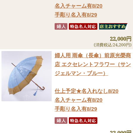
名入チャーム有8/20
手彫り名入有8/29
22,000円
(消費税込:24,200円)
婦人用 雨傘（長傘）
前原光榮商
店 エクセレントフラワー（サン
ジェルマン・ブルー）
仕上予定★名入れなし8/20
名入チャーム有8/20
手彫り名入有8/29
22,000円