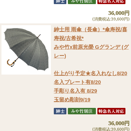
36,000円
(消費税込:39,600円)
紳士用 雨傘（長傘）
*傘寿祝/喜
寿祝/古希祝*
みや竹x前原光榮 Gグランデ (グ
レー)
仕上がり予定★名入れなし8/20
名入プレート有8/20
手彫り名入有 8/29
玉留め彫刻9/19
36,000円
(消費税込:39,600円)