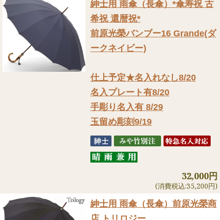
紳士用 雨傘（長傘）
*傘寿祝 古
希祝 還暦祝*
前原光榮バンブー16 Grande(ダ
ークネイビー)
仕上予定★名入れなし8/20
名入プレート有8/20
手彫り名入有 8/29
玉留め彫刻9/19
32,000円
(消費税込:35,200円)
紳士用 雨傘（長傘）
前原光榮商
店 トリロジー