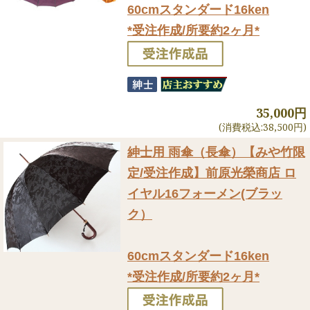
60cmスタンダード16ken
*受注作成/所要約2ヶ月*
35,000円
(消費税込:38,500円)
紳士用 雨傘（長傘）
【みや竹限
定/受注作成】前原光榮商店 ロ
イヤル16フォーメン(ブラッ
ク）
60cmスタンダード16ken
*受注作成/所要約2ヶ月*