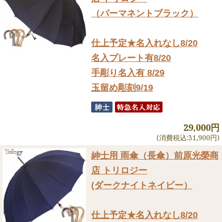
（パーマネントブラック）
仕上予定★名入れなし8/20
名入プレート有8/20
手彫り名入有 8/29
玉留め彫刻9/19
29,000円
(消費税込:31,900円)
紳士用 雨傘（長傘）
前原光榮商
店 トリロジー
(ダークナイトネイビー）
仕上予定★名入れなし8/20