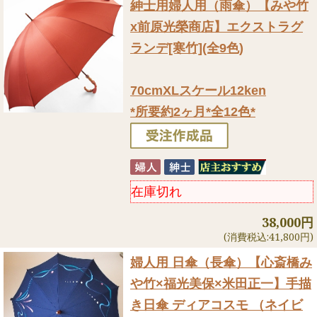
紳士用婦人用（雨傘）
【みや竹
x前原光榮商店】エクストラグ
ランデ[寒竹](全9色)
70cmXLスケール12ken
*所要約2ヶ月*全12色*
在庫切れ
38,000円
(消費税込:41,800円)
婦人用 日傘（長傘）
【心斎橋み
や竹×福光美保×米田正一】手描
き日傘 ディアコスモ （ネイビ