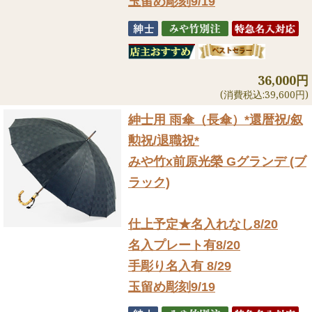
玉留め彫刻9/19
36,000円
(消費税込:39,600円)
紳士用 雨傘（長傘）
*還暦祝/叙
勲祝/退職祝*
みや竹x前原光榮 Gグランデ (ブ
ラック)
仕上予定★名入れなし8/20
名入プレート有8/20
手彫り名入有 8/29
玉留め彫刻9/19