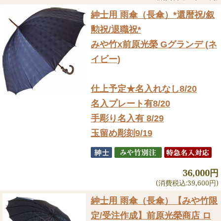
紳士用 雨傘（長傘）
*還暦祝/叙
勲祝/退職祝*
みや竹x前原光榮 Gグランデ (ネ
イビー)
仕上予定★名入れなし8/20
名入プレート有8/20
手彫り名入有 8/29
玉留め彫刻9/19
36,000円
(消費税込:39,600円)
紳士用 雨傘（長傘）
【みや竹限
定/受注作成】前原光榮商店 ロ