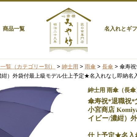
商品一覧
名入れとギ
品一覧（カテゴリー別）
>
紳士用
>
雨傘
>
長傘
> 傘寿
ー/濃紺）外袋付最上級モデル仕上予定★名入れなし即納名入
紳士用 雨傘（長傘
傘寿祝*退職祝*
小宮商店 Komi
イビー/濃紺）
仕上予定★名入