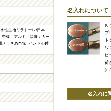
名入れについて
）
P
撥水性生地ミラトーレ/日本
プ
、中棒：アルミ、親骨：カー
ト
メッキ39mm、ハンドル付
ワ
ピ
荷
）
名入れに