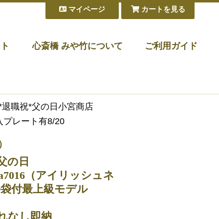
マイページ
カートを見る
フト
心斎橋 みや竹について
ご利用ガイド
祝*退職祝*父の日小宮商店
プレート有8/20
）
父の日
ya7016（アイリッシュネ
外袋付最上級モデル
れなし即納