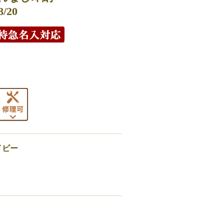
20
イビー