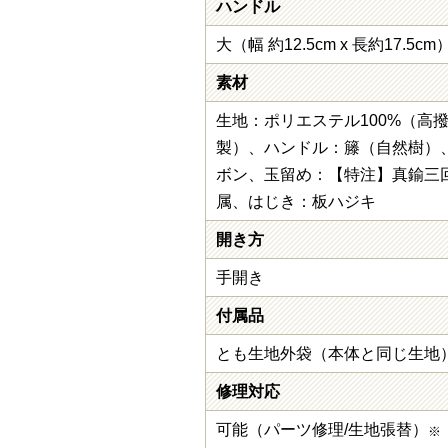
ハンドル
大（幅 約12.5cm x 長約17.5cm
素材
生地：ポリエステル100%（高
製）、ハンドル：籐（自然樹）
ボン、玉留め：【特注】真鍮三回
属、はじき：板ハジキ
開き方
手開き
付属品
とも生地外袋（本体と同じ生地
修理対応
可能（パーツ修理/生地張替）
※