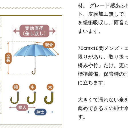
材。 グレード感あふ
ト、皮膜加工無しで
を緩衝吸収し、雨音
まいます。
70cmx16間メンズ
限りがあり、取り扱
橋みや竹」だけ。更
標準装備。保管時の汚
に立ちます。
大きくて濡れない傘
薦めできる匠の紳士傘が小
す。