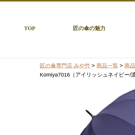
TOP
匠の傘の魅力
匠の傘専門店 みや竹
>
商品一覧
>
商
Komiya7016（アイリッシュネイビ