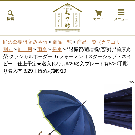
検索
カート
メニュー
匠の傘専門店 みや竹
>
商品一覧
>
商品一覧（カテゴリー
別）
>
紳士用
>
雨傘
>
長傘
> *退職祝/還暦祝/厄除け*前原光
榮 クラシカルボーダー16 フォーメン（スターシップ・ネイ
ビー）仕上予定★名入れなし8/20名入プレート有8/20手彫
り名入有 8/29玉留め彫刻9/19