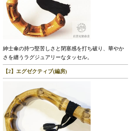
紳士傘の持つ堅苦しさと閉塞感を打ち破り、華やか
さを纏うラグジュアリーなタッセル。
【2】エグゼクティブ(編房)