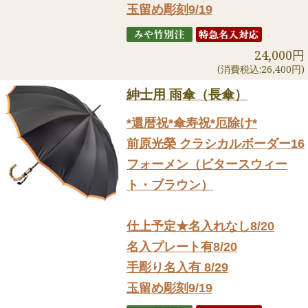
玉留め彫刻9/19
24,000円
(消費税込:26,400円)
紳士用 雨傘（長傘）
*還暦祝*傘寿祝*厄除け*
前原光榮 クラシカルボーダー16
フォーメン（ビタースウィー
ト・ブラウン）
仕上予定★名入れなし8/20
名入プレート有8/20
手彫り名入有 8/29
玉留め彫刻9/19