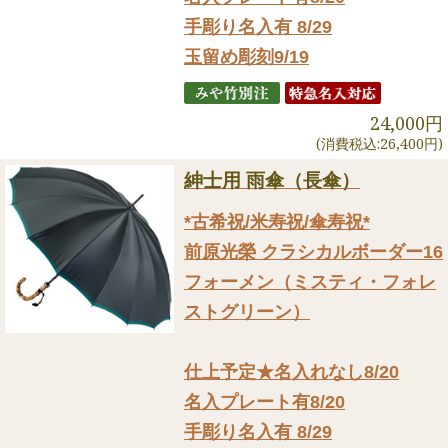
手彫り名入有 8/29
玉留め彫刻9/19
24,000円
(消費税込:26,400円)
紳士用 雨傘（長傘）
*古希祝/米寿祝/傘寿祝*
前原光榮 クラシカルボーダー16
フォーメン（ミスティ・フォレ
ストグリーン）
仕上予定★名入れなし8/20
名入プレート有8/20
手彫り名入有 8/29