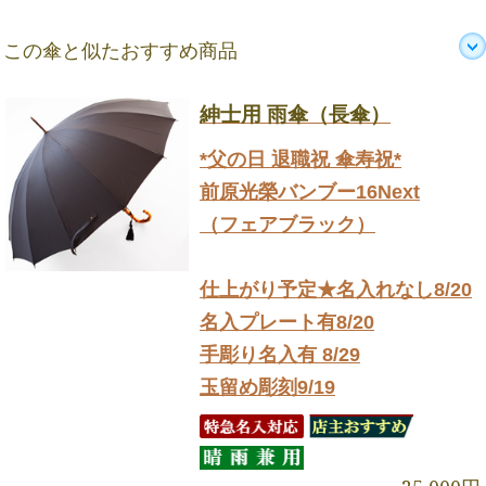
この傘と似たおすすめ商品
紳士用 雨傘（長傘）
*父の日 退職祝 傘寿祝*
前原光榮バンブー16Next
（フェアブラック）
仕上がり予定★名入れなし8/20
名入プレート有8/20
手彫り名入有 8/29
玉留め彫刻9/19