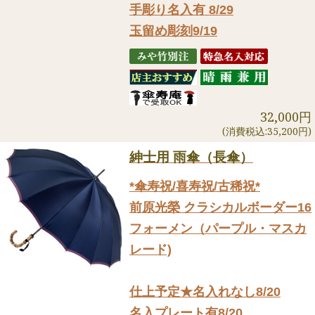
手彫り名入有 8/29
玉留め彫刻9/19
32,000円
(消費税込:35,200円)
紳士用 雨傘（長傘）
*傘寿祝/喜寿祝/古稀祝*
前原光榮 クラシカルボーダー16
フォーメン（パープル・マスカ
レード)
仕上予定★名入れなし8/20
名入プレート有8/20