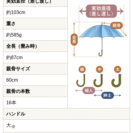
実効直径（差し渡し）
約103cm
重さ
約585g
全長（畳み時）
約87cm
親骨サイズ
60cm
親骨の本数
16本
ハンドル
大
※