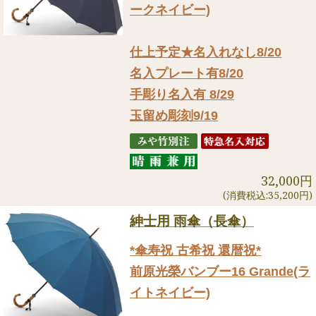
ークネイビー)
仕上予定★名入れなし8/20
名入プレート有8/20
手彫り名入有 8/29
玉留め彫刻9/19
32,000円
(消費税込:35,200円)
紳士用 雨傘（長傘）
*傘寿祝 古希祝 還暦祝*
前原光榮バンブー16 Grande(ラ
イトネイビー)