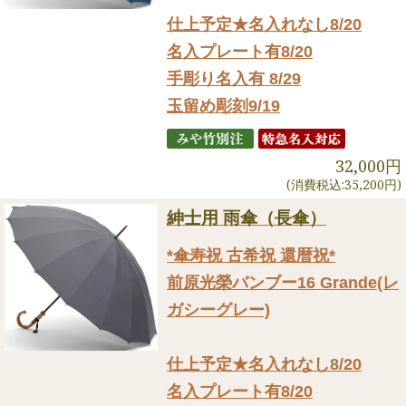
仕上予定★名入れなし8/20
名入プレート有8/20
手彫り名入有 8/29
玉留め彫刻9/19
32,000円
(消費税込:35,200円)
紳士用 雨傘（長傘）
*傘寿祝 古希祝 還暦祝*
前原光榮バンブー16 Grande(レ
ガシーグレー)
仕上予定★名入れなし8/20
名入プレート有8/20