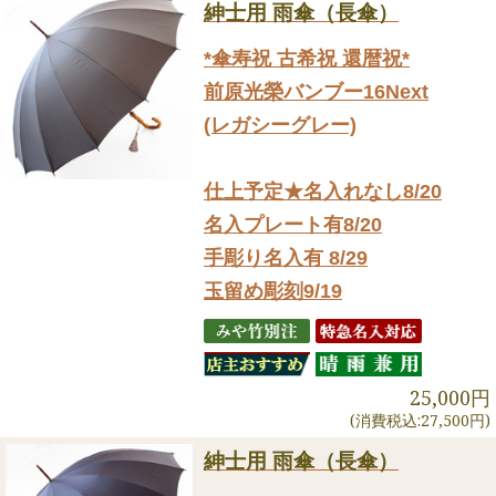
紳士用 雨傘（長傘）
*傘寿祝 古希祝 還暦祝*
前原光榮バンブー16Next
(レガシーグレー)
仕上予定★名入れなし8/20
名入プレート有8/20
手彫り名入有 8/29
玉留め彫刻9/19
25,000円
(消費税込:27,500円)
紳士用 雨傘（長傘）