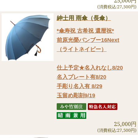
25,000円
(消費税込:27,500円)
紳士用 雨傘（長傘）
*傘寿祝 古希祝 還暦祝*
前原光榮バンブー16Next
（ライトネイビー）
仕上予定★名入れなし8/20
名入プレート有8/20
手彫り名入有 8/29
玉留め彫刻9/19
25,000円
(消費税込:27,500円)