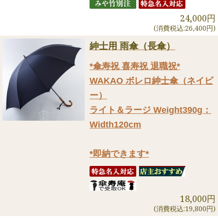
24,000円
(消費税込:26,400円)
紳士用 雨傘（長傘）
*傘寿祝 喜寿祝 退職祝*
WAKAO ボレロ紳士傘（ネイビ
ー）
ライト＆ラージ Weight390g：
Width120cm
*即納できます*
18,000円
(消費税込:19,800円)