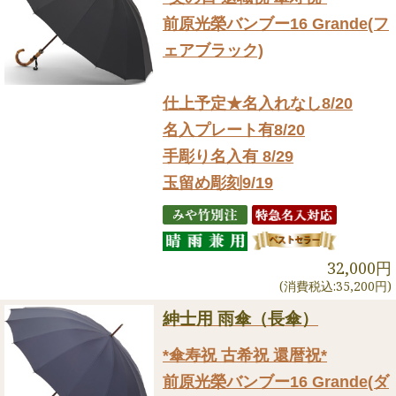
前原光榮バンブー16 Grande(フ
ェアブラック)
仕上予定★名入れなし8/20
名入プレート有8/20
手彫り名入有 8/29
玉留め彫刻9/19
32,000円
(消費税込:35,200円)
紳士用 雨傘（長傘）
*傘寿祝 古希祝 還暦祝*
前原光榮バンブー16 Grande(ダ