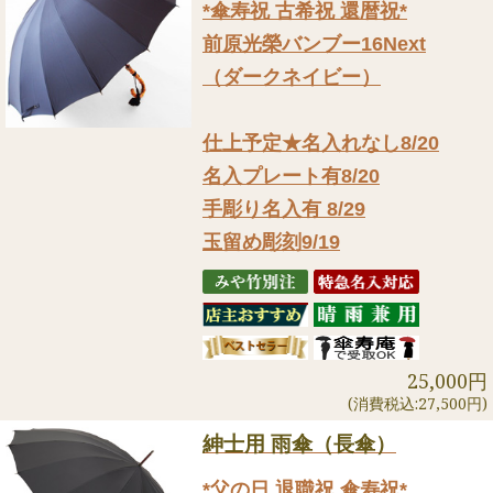
*傘寿祝 古希祝 還暦祝*
前原光榮バンブー16Next
（ダークネイビー）
仕上予定★名入れなし8/20
名入プレート有8/20
手彫り名入有 8/29
玉留め彫刻9/19
25,000円
(消費税込:27,500円)
紳士用 雨傘（長傘）
*父の日 退職祝 傘寿祝*