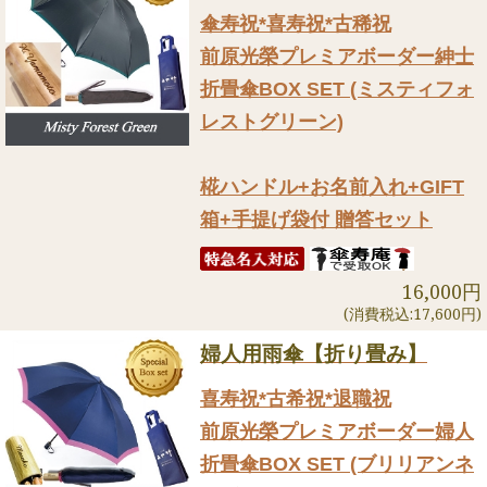
傘寿祝*喜寿祝*古稀祝
前原光榮プレミアボーダー紳士
折畳傘BOX SET (ミスティフォ
レストグリーン)
椛ハンドル+お名前入れ+GIFT
箱+手提げ袋付 贈答セット
16,000円
(消費税込:17,600円)
婦人用雨傘【折り畳み】
喜寿祝*古希祝*退職祝
前原光榮プレミアボーダー婦人
折畳傘BOX SET (ブリリアンネ