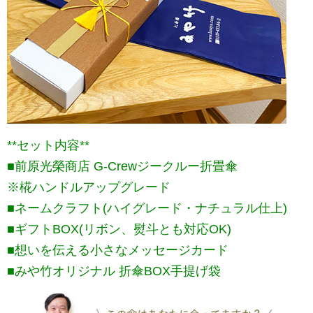
**セット内容**
■前原光榮商店 G-Crewジークルー折畳傘
※椛ハンドルアップグレード
■ネームクラフト(ハイグレード・ナチュラル仕上)
■ギフトBOX(リボン、熨斗とも対応OK)
■想いを伝える小さなメッセージカード
■みや竹オリジナル 折傘BOX手提げ袋