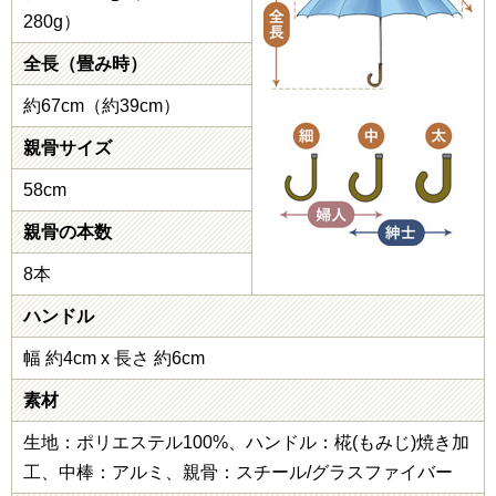
280g）
全長（畳み時）
約67cm（約39cm）
親骨サイズ
58cm
親骨の本数
8本
ハンドル
幅 約4cm x 長さ 約6cm
素材
生地：ポリエステル100%、ハンドル：椛(もみじ)焼き加
工、中棒：アルミ、親骨：スチール/グラスファイバー