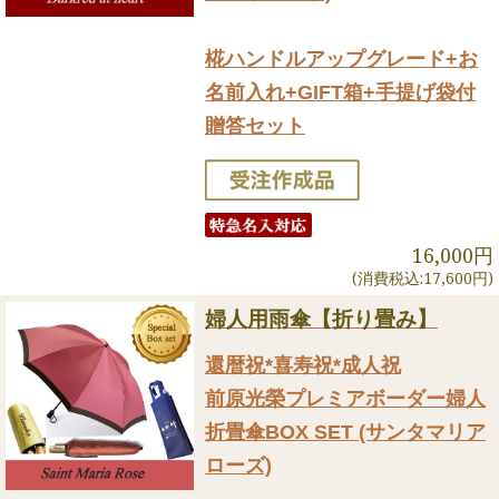
椛ハンドルアップグレード+お
名前入れ+GIFT箱+手提げ袋付
贈答セット
16,000円
(消費税込:17,600円)
婦人用雨傘【折り畳み】
還暦祝*喜寿祝*成人祝
前原光榮プレミアボーダー婦人
折畳傘BOX SET (サンタマリア
ローズ)