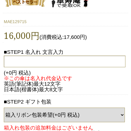
MAE129715
16,000円
(消費税込:17,600円)
■STEP1 名入れ 文言入力
(+0円 税込)
※この傘は名入れ代金込です
英語(筆記体)最大12文字
日本語(楷書体)最大8文字
■STEP2 ギフト包装
箱入れ包装の追加料金はございません