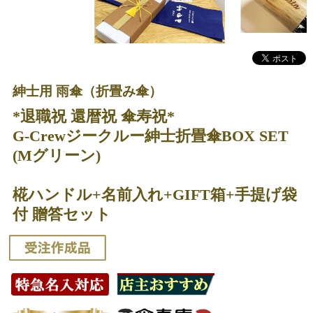
紳士用 雨傘（折畳み傘）
*退職祝 還暦祝 傘寿祝*
G-Crewジークルー紳士折畳傘BOX SET
(Mグリーン)
椛ハンドル+名前入れ+GIFT箱+手提げ袋
付 贈答セット