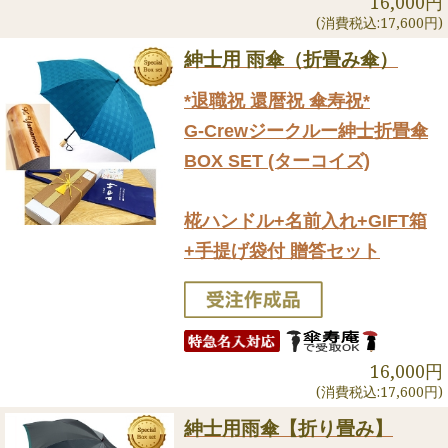
16,000円
(消費税込:17,600円)
紳士用 雨傘（折畳み傘）
*退職祝 還暦祝 傘寿祝*
G-Crewジークルー紳士折畳傘
BOX SET (ターコイズ)
椛ハンドル+名前入れ+GIFT箱
+手提げ袋付 贈答セット
16,000円
(消費税込:17,600円)
紳士用雨傘【折り畳み】