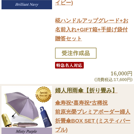
イビー)
椛ハンドルアップグレード+お
名前入れ+GIFT箱+手提げ袋付
贈答セット
16,000円
(消費税込:17,600円)
婦人用雨傘【折り畳み】
傘寿祝*喜寿祝*古稀祝
前原光榮プレミアボーダー婦人
折畳傘BOX SET (ミスティパー
プル)