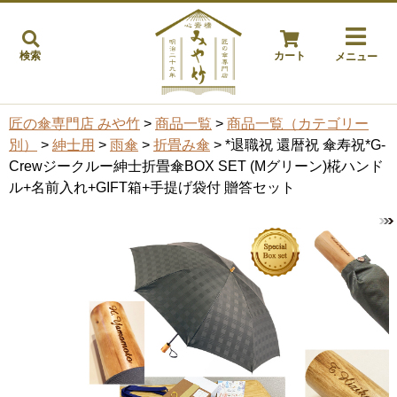
検索
カート
メニュー
匠の傘専門店 みや竹
>
商品一覧
>
商品一覧（カテゴリー
別）
>
紳士用
>
雨傘
>
折畳み傘
> *退職祝 還暦祝 傘寿祝*G-
Crewジークルー紳士折畳傘BOX SET (Mグリーン)椛ハンド
ル+名前入れ+GIFT箱+手提げ袋付 贈答セット