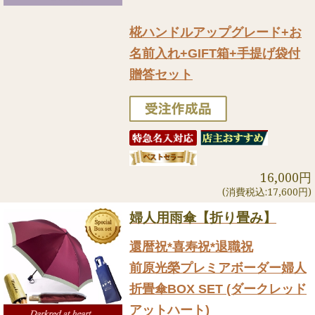
椛ハンドルアップグレード+お
名前入れ+GIFT箱+手提げ袋付
贈答セット
16,000円
(消費税込:17,600円)
婦人用雨傘【折り畳み】
還暦祝*喜寿祝*退職祝
前原光榮プレミアボーダー婦人
折畳傘BOX SET (ダークレッド
アットハート)