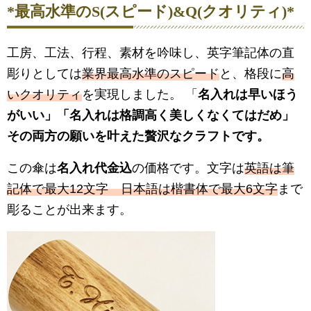
*最高水準のS(スピード)&Q(クオリティ)*
工房、工法、行程、素材を吟味し、英字筆記体の直
彫りとしては
業界最高水準のスピード
と、格段に
高
いクオリティ
を実現しました。 「
名入れは早いほう
がいい
」「
名入れは格調高く美しくなくてはだめ
」
その両方の願いを叶えた贅沢なクラフトです。
この傘は
名入れ代金込
の価格です。文字は
英語は筆
記体で最大12文字 日本語は楷書体で最大6文字
まで
彫ることが出来ます。