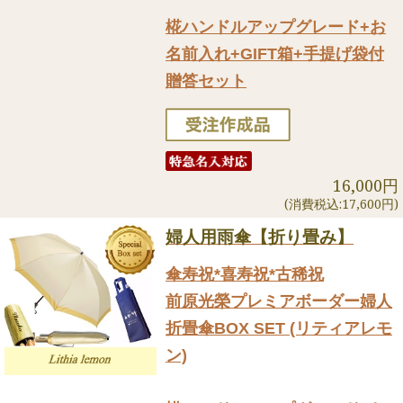
椛ハンドルアップグレード+お
名前入れ+GIFT箱+手提げ袋付
贈答セット
16,000円
(消費税込:17,600円)
婦人用雨傘【折り畳み】
傘寿祝*喜寿祝*古稀祝
前原光榮プレミアボーダー婦人
折畳傘BOX SET (リティアレモ
ン)