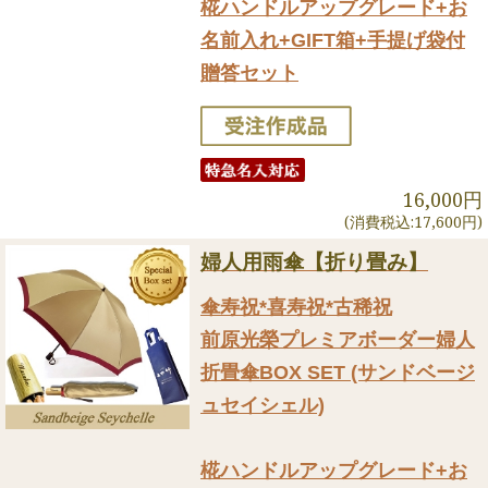
椛ハンドルアップグレード+お
名前入れ+GIFT箱+手提げ袋付
贈答セット
16,000円
(消費税込:17,600円)
婦人用雨傘【折り畳み】
傘寿祝*喜寿祝*古稀祝
前原光榮プレミアボーダー婦人
折畳傘BOX SET (サンドベージ
ュセイシェル)
椛ハンドルアップグレード+お