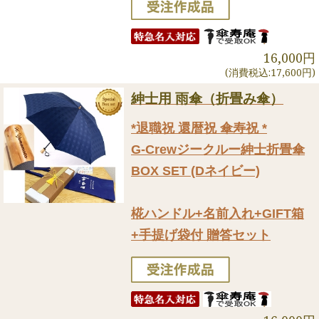
16,000円
(消費税込:17,600円)
紳士用 雨傘（折畳み傘）
*退職祝 還暦祝 傘寿祝 *
G-Crewジークルー紳士折畳傘
BOX SET (Dネイビー)
椛ハンドル+名前入れ+GIFT箱
+手提げ袋付 贈答セット