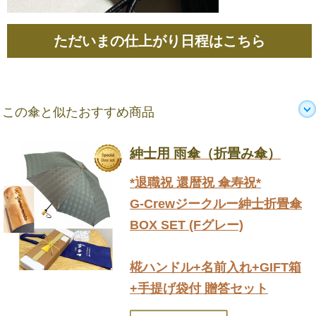
ただいまの仕上がり日程はこちら
この傘と似たおすすめ商品
紳士用 雨傘（折畳み傘）
*退職祝 還暦祝 傘寿祝*
G-Crewジークルー紳士折畳傘
BOX SET (Fグレー)
椛ハンドル+名前入れ+GIFT箱
+手提げ袋付 贈答セット