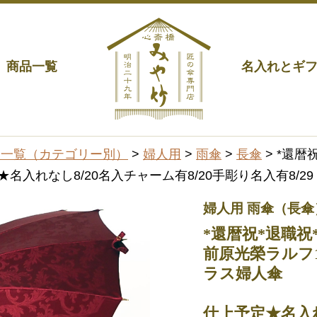
商品一覧
名入れとギ
品一覧（カテゴリー別）
>
婦人用
>
雨傘
>
長傘
> *還暦
入れなし8/20名入チャーム有8/20手彫り名入有8/29
婦人用 雨傘（長傘
*還暦祝*退職祝
前原光榮ラルフ1
ラス婦人傘
仕上予定★名入れ