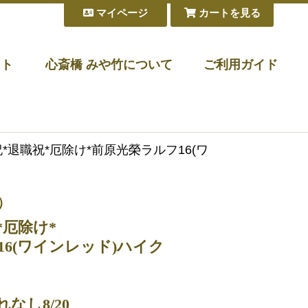
マイページ
カートを見る
フト
心斎橋 みや竹について
ご利用ガイド
祝*退職祝*厄除け*前原光榮ラルフ16(ワ
）
*厄除け*
6(ワインレッド)ハイク
なし8/20