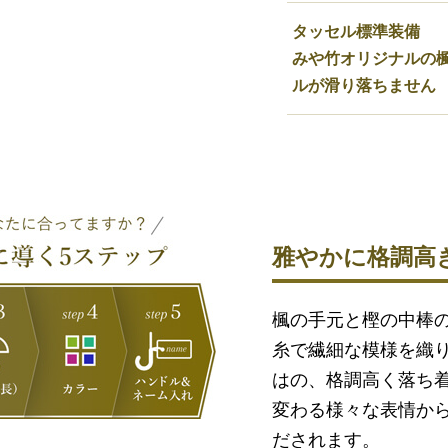
タッセル標準装備
みや竹オリジナルの
ルが滑り落ちません
雅やかに格調高き
楓の手元と樫の中棒の
糸で繊細な模様を織り
はの、格調高く落ち
変わる様々な表情から
だされます。