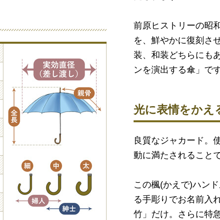
前原ヒストリーの昭
を、鮮やかに復刻させ
装、和装どちらにもあ
ンを演出する傘」で
光に表情をかえ
良質なジャカード。
動に満たされること
この楓(かえで)ハン
る手彫りでお名前入
竹」だけ。さらに特