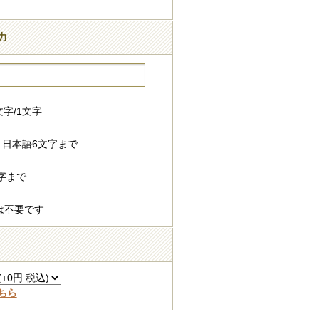
力
字/1文字
 日本語6文字まで
字まで
は不要です
ちら