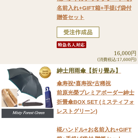
名前入れ+GIFT箱+手提げ袋付
贈答セット
16,000円
(消費税込:17,600円)
紳士用雨傘【折り畳み】
傘寿祝*喜寿祝*古稀祝
前原光榮プレミアボーダー紳士
折畳傘BOX SET (ミスティフォ
レストグリーン)
椛ハンドル+お名前入れ+GIFT