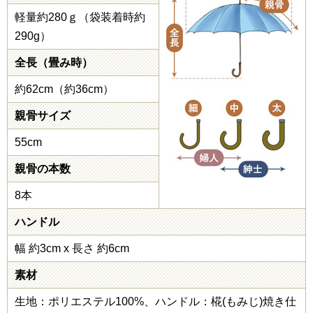
軽量約280ｇ（袋装着時約
290g）
全長（畳み時）
約62cm（約36cm）
親骨サイズ
55cm
親骨の本数
8本
ハンドル
幅 約3cm x 長さ 約6cm
素材
生地：ポリエステル100%、ハンドル：椛(もみじ)焼き仕