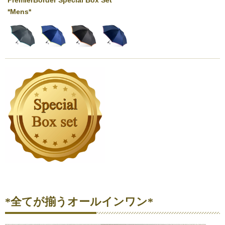
PremierBorder Special Box Set
*Mens*
*全てが揃うオールインワン*