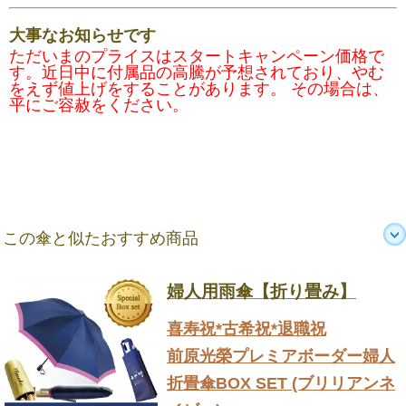
大事なお知らせです
ただいまのプライスはスタートキャンペーン価格で
す。近日中に付属品の高騰が予想されており、やむ
をえず値上げをすることがあります。 その場合は、
平にご容赦をください。
この傘と似たおすすめ商品
婦人用雨傘【折り畳み】
喜寿祝*古希祝*退職祝
前原光榮プレミアボーダー婦人
折畳傘BOX SET (ブリリアンネ