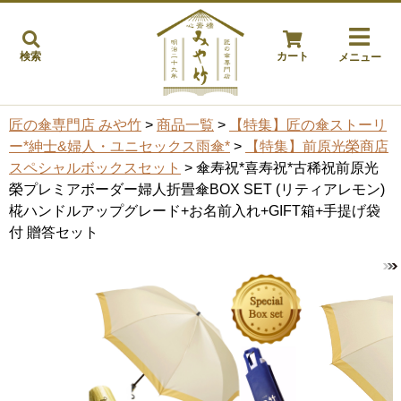
検索
カート
メニュー
匠の傘専門店 みや竹
>
商品一覧
>
【特集】匠の傘ストーリ
ー*紳士&婦人・ユニセックス雨傘*
>
【特集】前原光榮商店
スペシャルボックスセット
> 傘寿祝*喜寿祝*古稀祝前原光
榮プレミアボーダー婦人折畳傘BOX SET (リティアレモン)
椛ハンドルアップグレード+お名前入れ+GIFT箱+手提げ袋
付 贈答セット