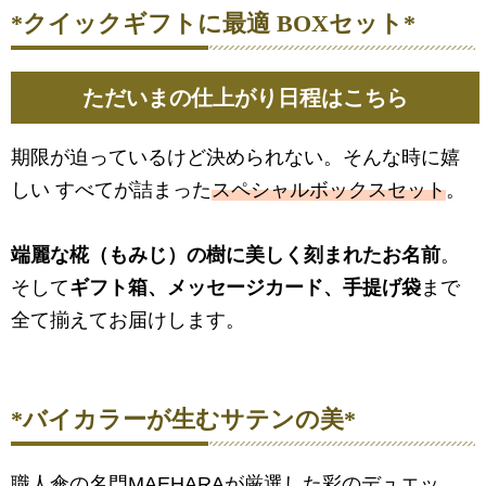
*クイックギフトに最適 BOXセット*
ただいまの仕上がり日程はこちら
期限が迫っているけど決められない。そんな時に嬉
しい すべてが詰まった
スペシャルボックスセット
。
端麗な椛（もみじ）の樹に美しく刻まれたお名前
。
そして
ギフト箱、メッセージカード、手提げ袋
まで
全て揃えてお届けします。
*バイカラーが生むサテンの美*
職人傘の名門MAEHARAが厳選した彩のデュエッ