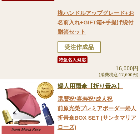
椛ハンドルアップグレード+お
名前入れ+GIFT箱+手提げ袋付
贈答セット
16,000円
(消費税込:17,600円)
婦人用雨傘【折り畳み】
還暦祝*喜寿祝*成人祝
前原光榮プレミアボーダー婦人
折畳傘BOX SET (サンタマリア
ローズ)