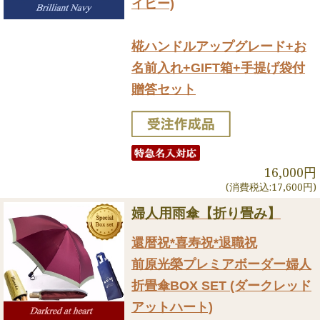
イビー)
椛ハンドルアップグレード+お
名前入れ+GIFT箱+手提げ袋付
贈答セット
16,000円
(消費税込:17,600円)
婦人用雨傘【折り畳み】
還暦祝*喜寿祝*退職祝
前原光榮プレミアボーダー婦人
折畳傘BOX SET (ダークレッド
アットハート)