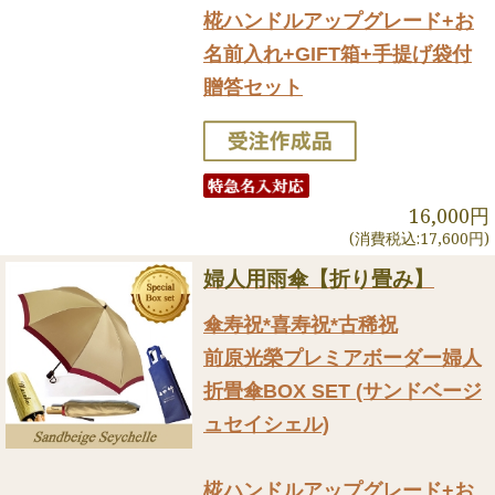
椛ハンドルアップグレード+お
名前入れ+GIFT箱+手提げ袋付
贈答セット
16,000円
(消費税込:17,600円)
婦人用雨傘【折り畳み】
傘寿祝*喜寿祝*古稀祝
前原光榮プレミアボーダー婦人
折畳傘BOX SET (サンドベージ
ュセイシェル)
椛ハンドルアップグレード+お