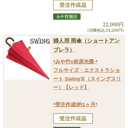
22,000円
(消費税込:24,200円)
婦人用 雨傘（ショートアン
ブレラ）
*みや竹x前原光榮 *
フルサイズ・エクストラショ
ート SwingⅢ（スイングスリ
ー）【レッド】
*受注作成/約1ヶ月*