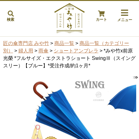
検索
カート
メニュー
匠の傘専門店 みや竹
>
商品一覧
>
商品一覧（カテゴリー
別）
>
婦人用
>
雨傘
>
ショートアンブレラ
> *みや竹x前原
光榮 *フルサイズ・エクストラショート SwingⅢ（スイング
スリー）【ブルー】*受注作成/約1ヶ月*