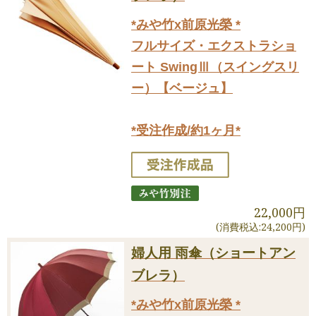
*みや竹x前原光榮 *
フルサイズ・エクストラショ
ート SwingⅢ（スイングスリ
ー）【ベージュ】
*受注作成/約1ヶ月*
22,000円
(消費税込:24,200円)
婦人用 雨傘（ショートアン
ブレラ）
*みや竹x前原光榮 *