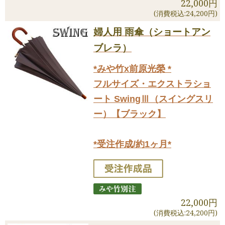
22,000円
(消費税込:24,200円)
婦人用 雨傘（ショートアン
ブレラ）
*みや竹x前原光榮 *
フルサイズ・エクストラショ
ート SwingⅢ（スイングスリ
ー）【ブラック】
*受注作成/約1ヶ月*
22,000円
(消費税込:24,200円)