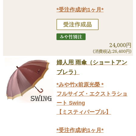
*受注作成/約1ヶ月*
24,000円
(消費税込:26,400円)
婦人用 雨傘（ショートアン
ブレラ）
*みや竹x前原光榮 *
フルサイズ・エクストラショ
ート Swing
【ミスティパープル】
*受注作成/約1ヶ月*