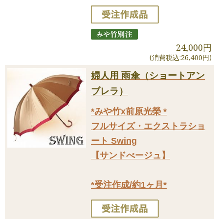
24,000円
(消費税込:26,400円)
婦人用 雨傘（ショートアン
ブレラ）
*みや竹x前原光榮 *
フルサイズ・エクストラショ
ート Swing
【サンドべージュ】
*受注作成/約1ヶ月*