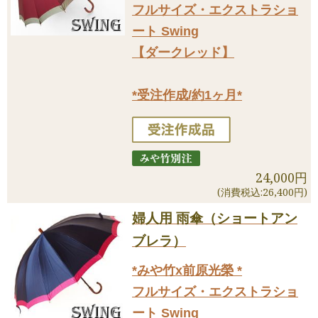
フルサイズ・エクストラショ
ート Swing
【ダークレッド】
*受注作成/約1ヶ月*
24,000円
(消費税込:26,400円)
婦人用 雨傘（ショートアン
ブレラ）
*みや竹x前原光榮 *
フルサイズ・エクストラショ
ート Swing