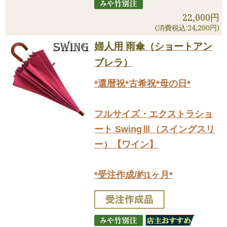
22,000円
(消費税込:24,200円)
婦人用 雨傘（ショートアン
ブレラ）
*還暦祝*古希祝*母の日*
フルサイズ・エクストラショ
ート SwingⅢ（スイングスリ
ー）【ワイン】
*受注作成/約1ヶ月*