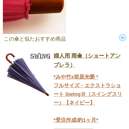
この傘と似たおすすめ商品
婦人用 雨傘（ショートアン
ブレラ）
*みや竹x前原光榮 *
フルサイズ・エクストラショ
ート SwingⅢ（スイングスリ
ー）【ネイビー】
*受注作成/約1ヶ月*