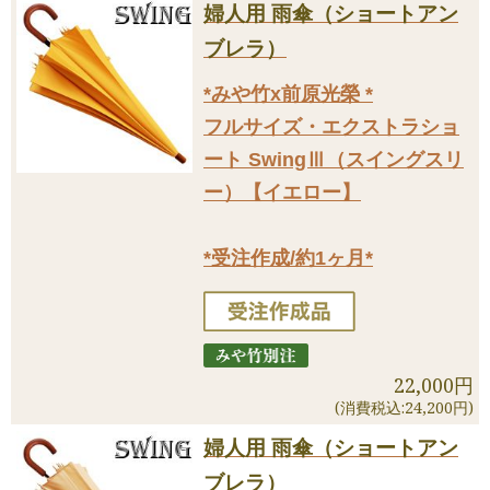
婦人用 雨傘（ショートアン
ブレラ）
*みや竹x前原光榮 *
フルサイズ・エクストラショ
ート SwingⅢ（スイングスリ
ー）【イエロー】
*受注作成/約1ヶ月*
22,000円
(消費税込:24,200円)
婦人用 雨傘（ショートアン
ブレラ）