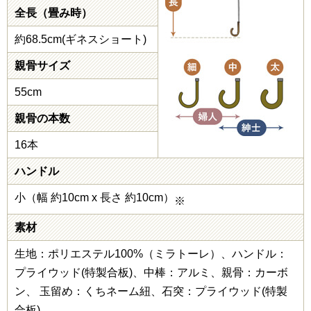
全長（畳み時）
約68.5cm(ギネスショート)
親骨サイズ
55cm
親骨の本数
16本
ハンドル
小（幅 約10cm x 長さ 約10cm）
※
素材
生地：ポリエステル100%（ミラトーレ）、ハンドル：
プライウッド(特製合板)、中棒：アルミ、親骨：カーボ
ン、 玉留め：くちネーム紐、石突：プライウッド(特製
合板)