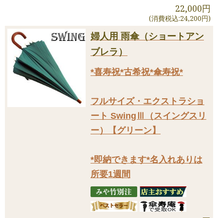
22,000円
(消費税込:24,200円)
婦人用 雨傘（ショートアン
ブレラ）
*喜寿祝*古希祝*傘寿祝*
フルサイズ・エクストラショ
ート SwingⅢ（スイングスリ
ー）【グリーン】
*即納できます*名入れありは
所要1週間