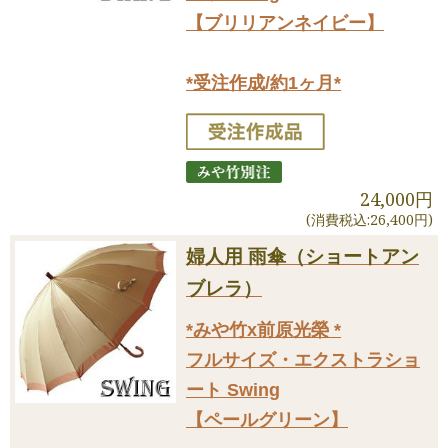
【ブリリアンネイビー】
*受注作成/約1ヶ月*
24,000円
(消費税込:26,400円)
婦人用 雨傘（ショートアン
ブレラ）
*みや竹x前原光榮 *
フルサイズ・エクストラショ
ート Swing
【ペールグリーン】