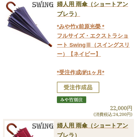
婦人用 雨傘（ショートアン
ブレラ）
*みや竹x前原光榮 *
フルサイズ・エクストラショ
ート SwingⅢ（スイングスリ
ー）【ネイビー】
*受注作成/約1ヶ月*
22,000円
(消費税込:24,200円)
婦人用 雨傘（ショートアン
ブレラ）