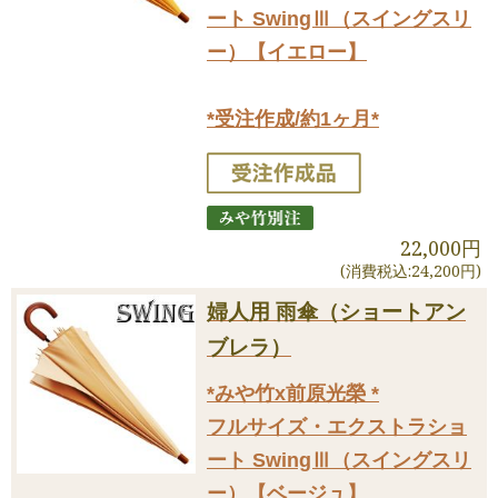
ート SwingⅢ（スイングスリ
ー）【イエロー】
*受注作成/約1ヶ月*
22,000円
(消費税込:24,200円)
婦人用 雨傘（ショートアン
ブレラ）
*みや竹x前原光榮 *
フルサイズ・エクストラショ
ート SwingⅢ（スイングスリ
ー）【ベージュ】