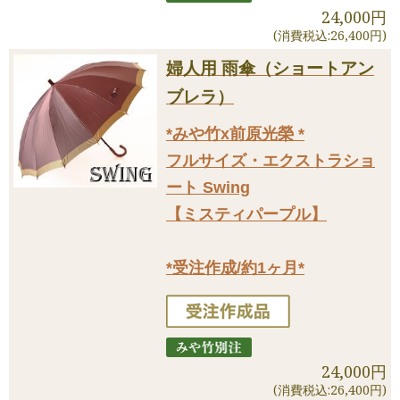
24,000円
(消費税込:26,400円)
婦人用 雨傘（ショートアン
ブレラ）
*みや竹x前原光榮 *
フルサイズ・エクストラショ
ート Swing
【ミスティパープル】
*受注作成/約1ヶ月*
24,000円
(消費税込:26,400円)