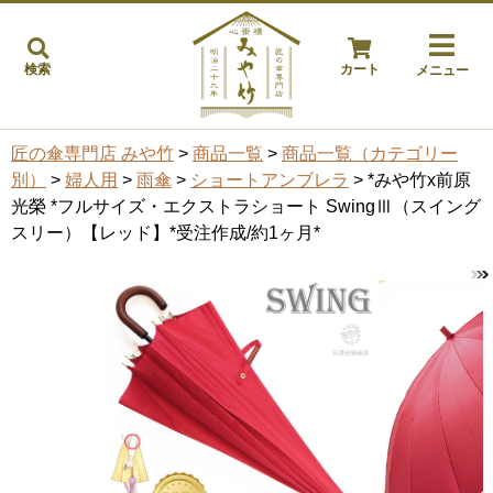
検索
カート
メニュー
匠の傘専門店 みや竹
>
商品一覧
>
商品一覧（カテゴリー
別）
>
婦人用
>
雨傘
>
ショートアンブレラ
> *みや竹x前原
光榮 *フルサイズ・エクストラショート SwingⅢ（スイング
スリー）【レッド】*受注作成/約1ヶ月*