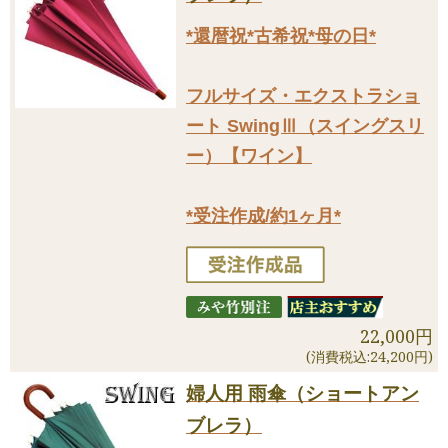
*還暦祝*古希祝*母の日*
フルサイズ・エクストラショ
ート SwingⅢ（スイングスリ
ー）【ワイン】
*受注作成/約1ヶ月*
22,000円
(消費税込:24,200円)
婦人用 雨傘（ショートアン
ブレラ）