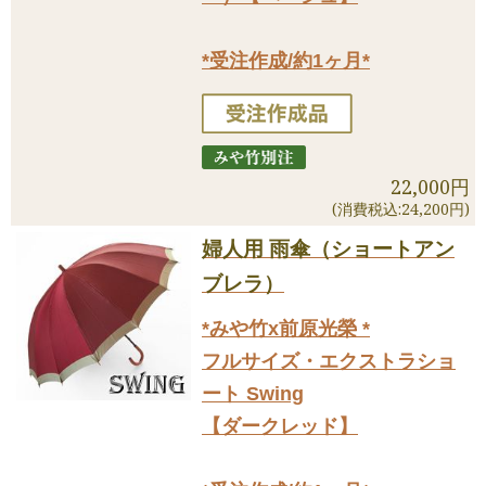
*受注作成/約1ヶ月*
22,000円
(消費税込:24,200円)
婦人用 雨傘（ショートアン
ブレラ）
*みや竹x前原光榮 *
フルサイズ・エクストラショ
ート Swing
【ダークレッド】