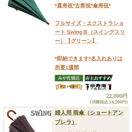
*喜寿祝*古希祝*傘寿祝*
フルサイズ・エクストラショ
ート SwingⅢ（スイングスリ
ー）【グリーン】
*即納できます*名入れありは
所要1週間
22,000円
(消費税込:24,200円)
婦人用 雨傘（ショートアン
ブレラ）