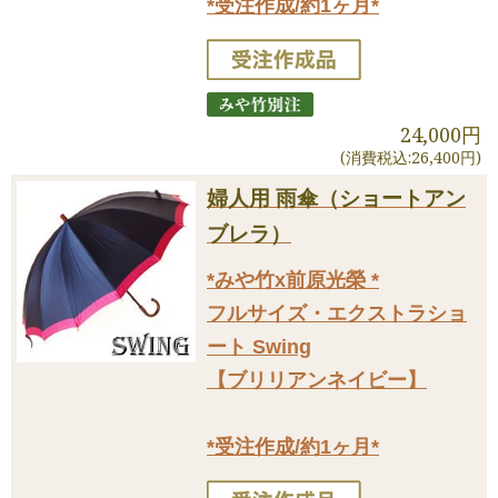
*受注作成/約1ヶ月*
24,000円
(消費税込:26,400円)
婦人用 雨傘（ショートアン
ブレラ）
*みや竹x前原光榮 *
フルサイズ・エクストラショ
ート Swing
【ブリリアンネイビー】
*受注作成/約1ヶ月*