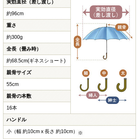
実効直径（差し渡し）
約96cm
重さ
約300g
全長（畳み時）
約68.5cm(ギネスショート)
親骨サイズ
55cm
親骨の本数
16本
ハンドル
小（幅 約10cm x 長さ 約10cm）
※