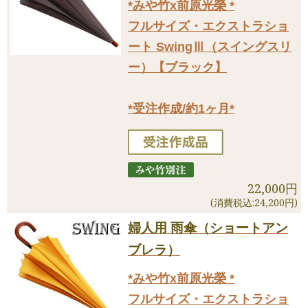
*みや竹x前原光榮 *
フルサイズ・エクストラショ
ート SwingⅢ（スイングスリ
ー）【ブラック】
*受注作成/約1ヶ月*
22,000円
(消費税込:24,200円)
婦人用 雨傘（ショートアン
ブレラ）
*みや竹x前原光榮 *
フルサイズ・エクストラショ