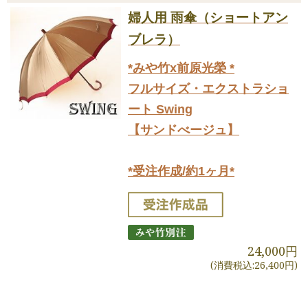
婦人用 雨傘（ショートアン
ブレラ）
*みや竹x前原光榮 *
フルサイズ・エクストラショ
ート Swing
【サンドべージュ】
*受注作成/約1ヶ月*
24,000円
(消費税込:26,400円)