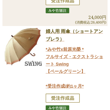
24,000円
(消費税込:26,400円)
婦人用 雨傘（ショートアン
ブレラ）
*みや竹x前原光榮 *
フルサイズ・エクストラショ
ート Swing
【ペールグリーン】
*受注作成/約1ヶ月*