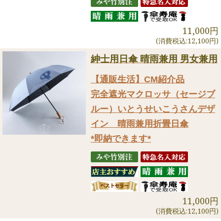
11,000円
(消費税込:12,100円)
紳士用日傘 晴雨兼用 男女兼用
【通販生活】CM紹介品
完全遮光マクロッサ（セージブ
ルー）いとうせいこうさんデザ
イン 晴雨兼用折畳日傘
*即納できます*
11,000円
(消費税込:12,100円)