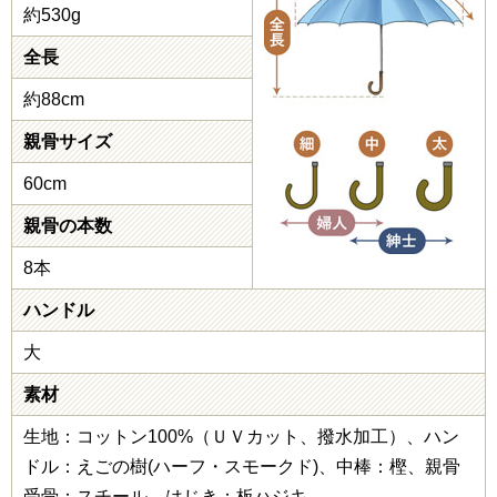
約530g
全長
約88cm
親骨サイズ
60cm
親骨の本数
8本
ハンドル
大
素材
生地：コットン100%（ＵＶカット、撥水加工）、ハン
ドル：えごの樹(ハーフ・スモークド)、中棒：樫、親骨
受骨：スチール、はじき：板ハジキ