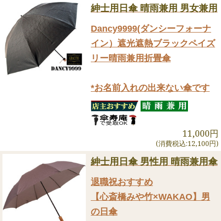
紳士用日傘 晴雨兼用 男女兼用
Dancy9999(ダンシーフォーナ
イン）遮光遮熱ブラックペイズ
リー晴雨兼用折畳傘
*お名前入れの出来ない傘です
11,000円
(消費税込:12,100円)
紳士用日傘 男性用 晴雨兼用傘
退職祝おすすめ
【心斎橋みや竹×WAKAO】男
の日傘