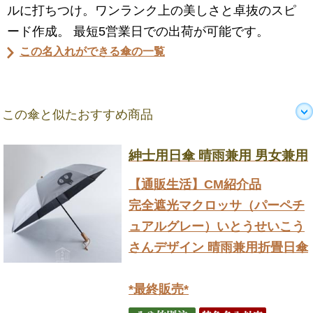
ルに打ちつけ。ワンランク上の美しさと卓抜のスピ
ード作成。 最短5営業日での出荷が可能です。
この名入れができる傘の一覧
この傘と似たおすすめ商品
紳士用日傘 晴雨兼用 男女兼用
【通販生活】CM紹介品
完全遮光マクロッサ（パーペチ
ュアルグレー）いとうせいこう
さんデザイン 晴雨兼用折畳日傘
*最終販売*