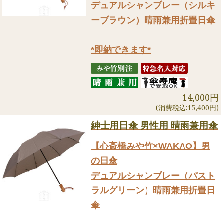
デュアルシャンブレー（シルキ
ーブラウン）晴雨兼用折畳日傘
*即納できます*
14,000円
(消費税込:15,400円)
紳士用日傘 男性用 晴雨兼用傘
【心斎橋みや竹×WAKAO】男
の日傘
デュアルシャンブレー（パスト
ラルグリーン）晴雨兼用折畳日
傘