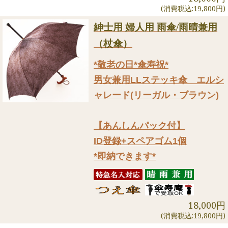
(消費税込:19,800円)
紳士用 婦人用 雨傘/雨晴兼用
（杖傘）
*敬老の日*傘寿祝*
男女兼用LLステッキ傘 エルシ
ャレード(リーガル・ブラウン)
【あんしんパック付】
ID登録+スペアゴム1個
*即納できます*
18,000円
(消費税込:19,800円)