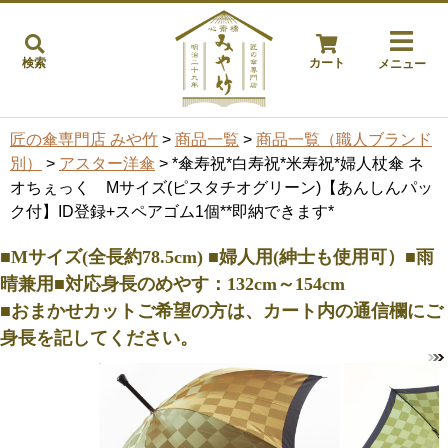
検索
カート
メニュー
匠の傘専門店 みや竹
>
商品一覧
>
商品一覧（職人ブランド
別）
>
アスター洋傘
> *傘寿祝*白寿祝*米寿祝*婦人杖傘 ネ
オちぇっく Mサイズ(ピスタチオグリーン)【あんしんパッ
ク付】ID登録+スペアゴム1個**即納できます*
■Mサイズ(全長約78.5cm) ■婦人用(紳士も使用可）■雨
晴兼用■対応身長のめやす：132cm～154cm
■おまかせカットご希望の方は、カート内の通信欄にご
身長を記してください。