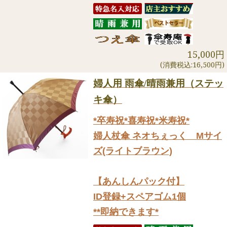
15,000円
(消費税込:16,500円)
婦人用 雨傘/晴雨兼用（ステッ
キ傘）
*卒寿祝*喜寿祝*米寿祝*
婦人杖傘 ネオちぇっく Mサイ
ズ(ライトブラウン)
【あんしんパック付】
ID登録+スペアゴム1個
**即納できます*