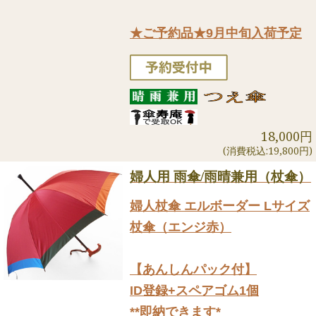
★ご予約品★9月中旬入荷予定
18,000円
(消費税込:19,800円)
婦人用 雨傘/雨晴兼用（杖傘）
婦人杖傘 エルボーダー Lサイズ
杖傘（エンジ赤）
【あんしんパック付】
ID登録+スペアゴム1個
**即納できます*