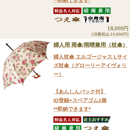
**即納できます*
18,000円
(消費税込:19,800円)
婦人用 雨傘/雨晴兼用（杖傘）
婦人杖傘 エルゴージャス Lサイ
ズ杖傘（グローリーアイヴォリ
ー）
【あんしんパック付】
ID登録+スペアゴム1個
**即納できます*