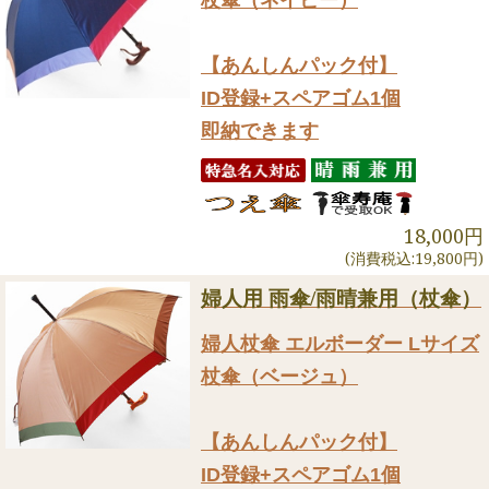
杖傘（ネイビー）
【あんしんパック付】
ID登録+スペアゴム1個
即納できます
18,000円
(消費税込:19,800円)
婦人用 雨傘/雨晴兼用（杖傘）
婦人杖傘 エルボーダー Lサイズ
杖傘（ベージュ）
【あんしんパック付】
ID登録+スペアゴム1個