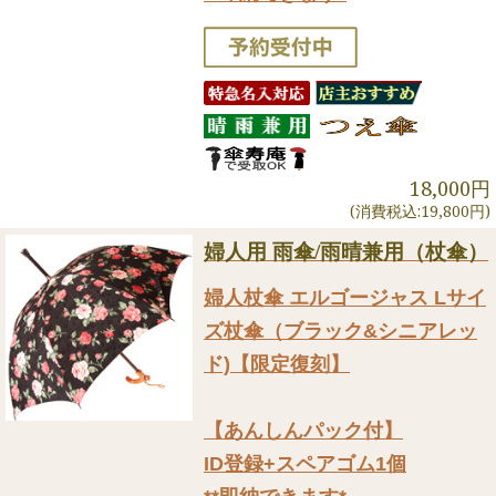
18,000円
(消費税込:19,800円)
婦人用 雨傘/雨晴兼用（杖傘）
婦人杖傘 エルゴージャス Lサイ
ズ杖傘（ブラック&シニアレッ
ド)【限定復刻】
【あんしんパック付】
ID登録+スペアゴム1個