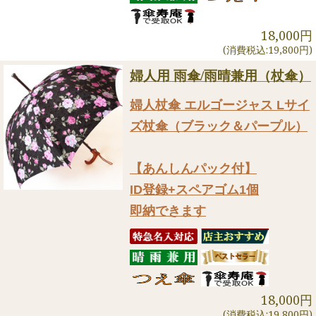
18,000円
(消費税込:19,800円)
婦人用 雨傘/雨晴兼用（杖傘）
婦人杖傘 エルゴージャス Lサイ
ズ杖傘（ブラック＆パープル）
【あんしんパック付】
ID登録+スペアゴム1個
即納できます
18,000円
(消費税込:19,800円)