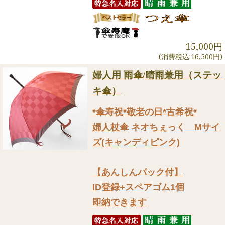
15,000円
(消費税込:16,500円)
婦人用 雨傘/晴雨兼用（ステッ
キ傘）
*傘寿祝*敬老の日*古希祝*
婦人杖傘 ネオちぇっく Mサイ
ズ(キャンディピンク)
【あんしんパック付】
ID登録+スペアゴム1個
即納できます