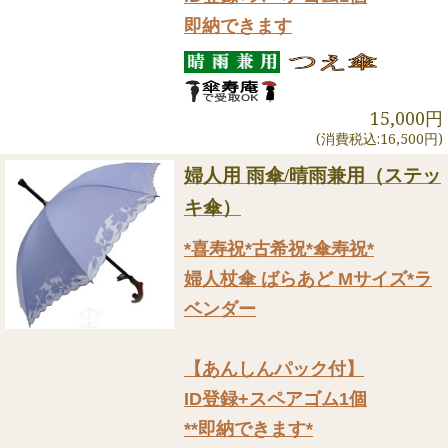
即納できます
15,000円
(消費税込:16,500円)
婦人用 雨傘/晴雨兼用（ステッ
キ傘）
*喜寿祝*古希祝*傘寿祝*
婦人杖傘 ばらあど Mサイズ*ラ
ベンダー
【あんしんパック付】
ID登録+スペアゴム1個
**即納できます*