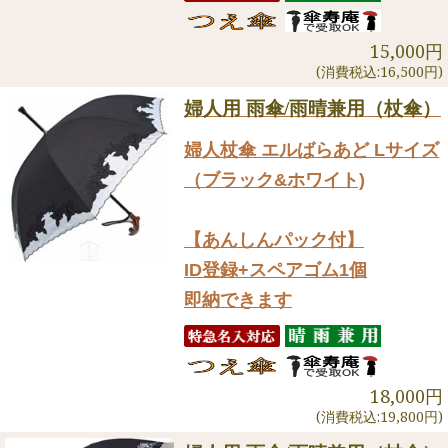
15,000円
(消費税込:16,500円)
婦人用 雨傘/雨晴兼用（杖傘）
婦人杖傘 エルばらあど Lサイズ
（ブラック&ホワイト)
【あんしんパック付】
ID登録+スペアゴム1個
即納できます
18,000円
(消費税込:19,800円)