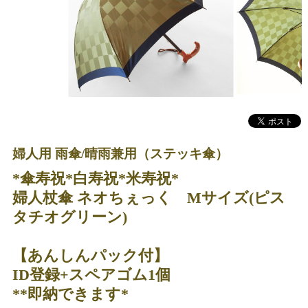
婦人用 雨傘/晴雨兼用（ステッキ傘）
*傘寿祝*白寿祝*米寿祝*
婦人杖傘 ネオちぇっく Mサイズ(ピス
タチオグリーン)
【あんしんパック付】
ID登録+スペアゴム1個
**即納できます*