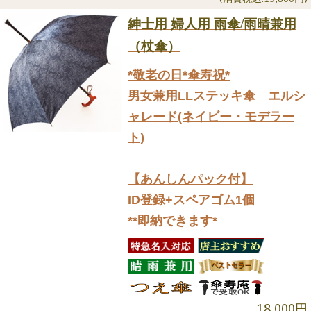
紳士用 婦人用 雨傘/雨晴兼用
（杖傘）
*敬老の日*傘寿祝*
男女兼用LLステッキ傘 エルシ
ャレード(ネイビー・モデラー
ト)
【あんしんパック付】
ID登録+スペアゴム1個
**即納できます*
18,000円