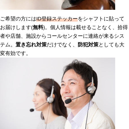
ご希望の方には
ID登録ステッカー
をシャフトに貼って
お届けします(
無料
)。個人情報は載せることなく、拾得
者や店舗、施設からコールセンターに連絡が来るシス
テム。
置き忘れ対策
だけでなく、
防犯対策
としても大
変有効です。