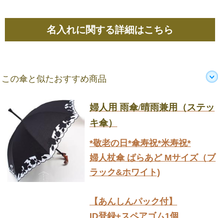
名入れに関する詳細はこちら
この傘と似たおすすめ商品
婦人用 雨傘/晴雨兼用（ステッ
キ傘）
*敬老の日*傘寿祝*米寿祝*
婦人杖傘 ばらあど Mサイズ（ブ
ラック&ホワイト)
【あんしんパック付】
ID登録+スペアゴム1個