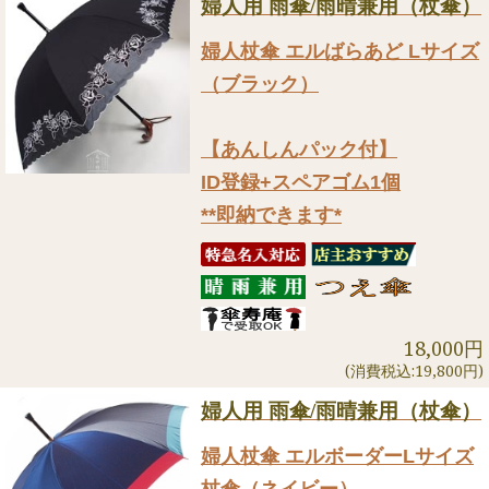
婦人用 雨傘/雨晴兼用（杖傘）
婦人杖傘 エルばらあど Lサイズ
（ブラック）
【あんしんパック付】
ID登録+スペアゴム1個
**即納できます*
18,000円
(消費税込:19,800円)
婦人用 雨傘/雨晴兼用（杖傘）
婦人杖傘 エルボーダーLサイズ