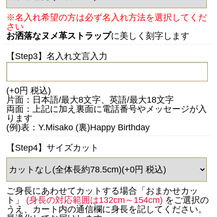
※名入れ希望の方は必ず名入れ方法を選択してくだ
さい
お洒落なヌメ革ストラップ
に美しく刻字します
【Step3】名入れ文言入力
(+0円 税込)
片面：日本語/最大8文字、英語/最大18文字
両面：上記に加え裏面に電話番号やメッセージが入
ります
(例)表：Y.Misako (裏)Happy Birthday
【Step4】サイズカット
ご身長にあわせてカットする場合「おまかせカッ
ト」
(身長の対応範囲は132cm～154cm)
をご選択の
うえ、カート内の通信欄に身長を記してください。