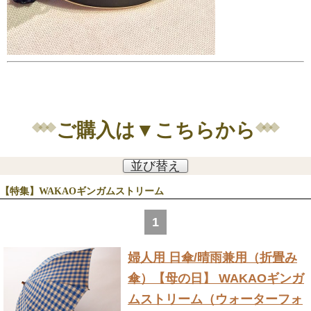
ご購入は▼こちらから
並び替え
【特集】WAKAOギンガムストリーム
1
婦人用 日傘/晴雨兼用（折畳み
傘）
【母の日】 WAKAOギンガ
ムストリーム（ウォーターフォ