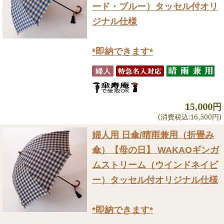
ード・ブルー）タッセル付オリ
ジナル仕様
*即納できます*
15,000円
(消費税込:16,500円)
婦人用 日傘/晴雨兼用（折畳み
傘）
【母の日】 WAKAOギンガ
ムストリーム（ウインドネイビ
ー）タッセル付オリジナル仕様
*即納できます*