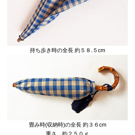
持ち歩き時の全長 約５８.５cm
畳み時(収納時)の全長 約３６cm
重さ 約２５０ｇ