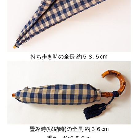
持ち歩き時の全長 約５８.５cm
畳み時(収納時)の全長 約３６cm