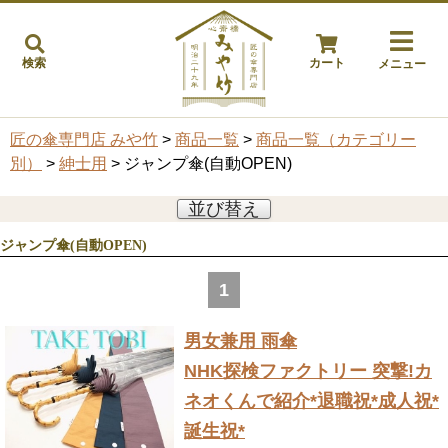
検索
カート
メニュー
匠の傘専門店 みや竹
>
商品一覧
>
商品一覧（カテゴリー
別）
>
紳士用
> ジャンプ傘(自動OPEN)
並び替え
ジャンプ傘(自動OPEN)
1
男女兼用 雨傘
NHK探検ファクトリー 突撃!カ
ネオくんで紹介
*退職祝*成人祝*
誕生祝*