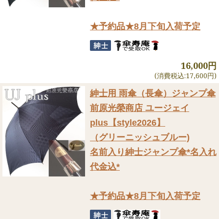
★予約品★8月下旬入荷予定
16,000円
(消費税込:17,600円)
紳士用 雨傘（長傘）ジャンプ傘
前原光榮商店 ユージェイ
plus【style2026】
（グリーニッシュブルー)
名前入り紳士ジャンプ傘*名入れ
代金込*
★予約品★8月下旬入荷予定