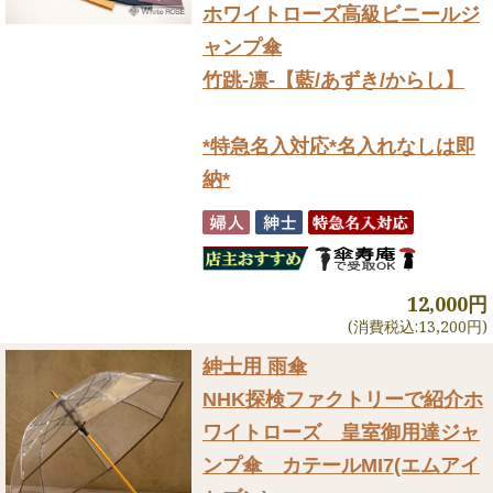
ホワイトローズ高級ビニールジ
ャンプ傘
竹跳-凛-【藍/あずき/からし】
*特急名入対応*名入れなしは即
納*
12,000円
(消費税込:13,200円)
紳士用 雨傘
NHK探検ファクトリーで紹介
ホ
ワイトローズ 皇室御用達ジャ
ンプ傘 カテールMI7(エムアイ