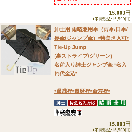
15,000円
(消費税込:16,500円)
紳士用 雨晴兼用傘（雨傘/日傘/
長傘/ジャンプ傘）
*特急名入可*
Tie-Up Jump
(裏ストライプ/グリーン)
名前入り紳士ジャンプ傘 *名入
れ代金込*
*退職祝*還暦祝*傘寿祝*
15,000円
(消費税込:16,500円)