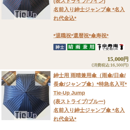
(表ストライプ/ワイン)
名前入り紳士ジャンプ傘 *名入
れ代金込*
*退職祝*還暦祝*傘寿祝*
15,000円
(消費税込:16,500円)
紳士用 雨晴兼用傘（雨傘/日傘/
長傘/ジャンプ傘）
*特急名入可*
Tie-Up Jump
(表ストライプ/ブルー)
名前入り紳士ジャンプ傘 *名入
れ代金込*