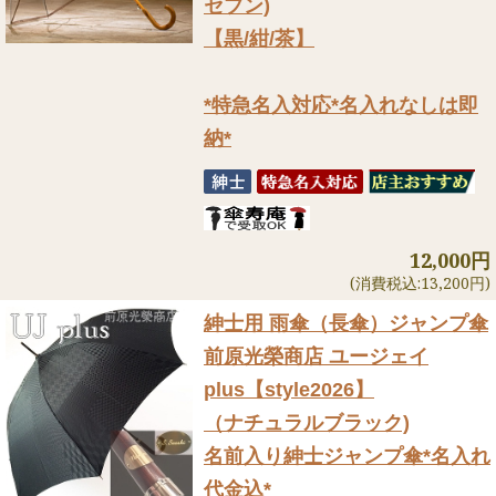
セブン)
【黒/紺/茶】
*特急名入対応*名入れなしは即
納*
12,000円
(消費税込:13,200円)
紳士用 雨傘（長傘）ジャンプ傘
前原光榮商店 ユージェイ
plus【style2026】
（ナチュラルブラック)
名前入り紳士ジャンプ傘*名入れ
代金込*