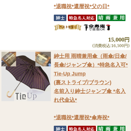
*退職祝*還暦祝*父の日*
15,000円
(消費税込:16,500円)
紳士用 雨晴兼用傘（雨傘/日傘/
長傘/ジャンプ傘）
*特急名入可*
Tie-Up Jump
(裏ストライプ/ブラウン)
名前入り紳士ジャンプ傘 *名入
れ代金込*
*退職祝*還暦祝*傘寿祝*