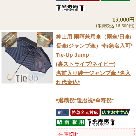
15,000円
(消費税込:16,500円)
紳士用 雨晴兼用傘（雨傘/日傘/
長傘/ジャンプ傘）
*特急名入可*
Tie-Up Jump
(裏ストライプ/ネイビー)
名前入り紳士ジャンプ傘 *名入
れ代金込*
*退職祝*還暦祝*傘寿祝*
在庫切れ