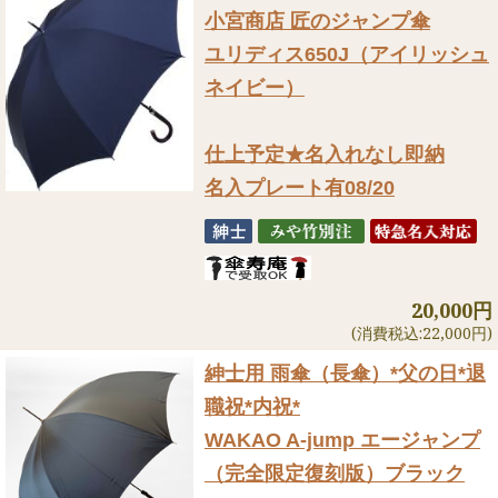
小宮商店 匠のジャンプ傘
ユリディス650J（アイリッシュ
ネイビー）
仕上予定★名入れなし即納
名入プレート有08/20
20,000円
(消費税込:22,000円)
紳士用 雨傘（長傘）
*父の日*退
職祝*内祝*
WAKAO A-jump エージャンプ
（完全限定復刻版）ブラック