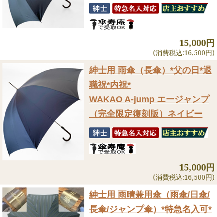
15,000円
(消費税込:16,500円)
紳士用 雨傘（長傘）
*父の日*退
職祝*内祝*
WAKAO A-jump エージャンプ
（完全限定復刻版）ネイビー
15,000円
(消費税込:16,500円)
紳士用 雨晴兼用傘（雨傘/日傘/
長傘/ジャンプ傘）
*特急名入可*