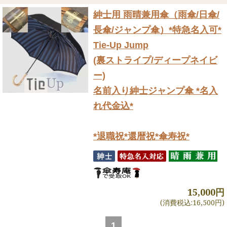
紳士用 雨晴兼用傘（雨傘/日傘/
長傘/ジャンプ傘）
*特急名入可*
Tie-Up Jump
(裏ストライプ/ディープネイビ
ー)
名前入り紳士ジャンプ傘 *名入
れ代金込*
*退職祝*還暦祝*傘寿祝*
15,000円
(消費税込:16,500円)
1