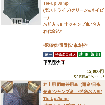
Tie-Up Jump
(表ストライプ/グリーン&ネイビ
ー)
名前入り紳士ジャンプ傘 *名入
れ代金込*
*退職祝*還暦祝*傘寿祝*
15,000円
(消費税込:16,500円)
紳士用 雨晴兼用傘（雨傘/日傘/
長傘/ジャンプ傘）
*特急名入可*
Tie-Up Jump