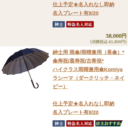
仕上予定★名入れなし即納
名入プレート有8/20
38,000円
(消費税込:41,800円)
紳士用 雨傘/雨晴兼用（長傘）
*
傘寿祝/喜寿祝/古希祝*
ハイクラス雨晴兼用傘Komiya
ラシーマ（ダークリッチ・ネイ
ビー）
仕上予定★名入れなし即納
名入プレート有8/20