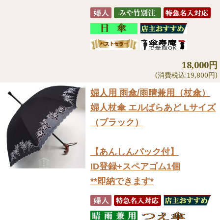
18,000円
(消費税込:19,800円)
婦人用 雨傘/雨晴兼用（杖傘）
婦人杖傘 エルばらあど Lサイズ
（ブラック）
【あんしんパック付】
ID登録+スペアゴム1個
**即納できます*