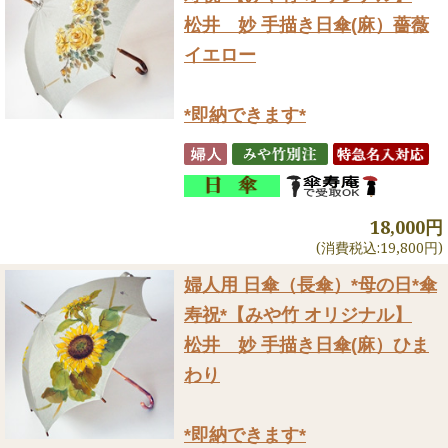
松井 妙 手描き日傘(麻）薔薇
イエロー
*即納できます*
18,000円
(消費税込:19,800円)
婦人用 日傘（長傘）
*母の日*傘
寿祝*【みや竹 オリジナル】
松井 妙 手描き日傘(麻）ひま
わり
*即納できます*