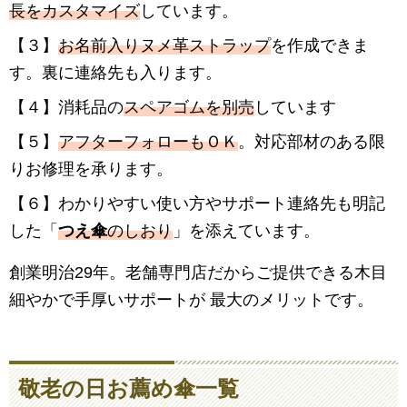
長をカスタマイズ
しています。
【３】
お名前入りヌメ革ストラップ
を作成できま
す。裏に連絡先も入ります。
【４】消耗品の
スペアゴムを別売
しています
【５】
アフターフォローもＯＫ
。対応部材のある限
りお修理を承ります。
【６】わかりやすい使い方やサポート連絡先も明記
した「
つえ傘
のしおり
」を添えています。
創業明治29年。老舗専門店だからご提供できる木目
細やかで手厚いサポートが 最大のメリットです。
敬老の日お薦め傘一覧