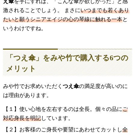
え傘
を手にすれば、「こんな傘が欲しかった」と感
激されることでしょう。 まさに
いつまでも若くあり
たいと願うシニアエイジの心の琴線に触れる一本
と
いうわけですね。
「つえ傘」をみや竹で購入する6つの
メリット
みや竹でお求めいただく
つえ傘
の満足度が高いのに
は理由があります。
【１】使い心地を左右するのは全長。個々の品に
ご
対応身長を明記
しています。
【２】お客様のご身長や要望にあわせてカットし
全