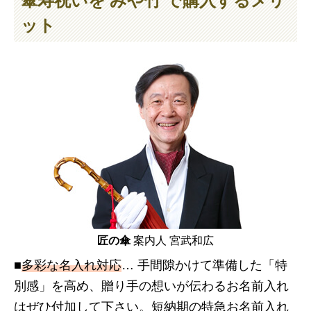
傘寿祝いを みや竹 で購入するメリ
ット
匠の傘
案内人 宮武和広
■
多彩な名入れ対応
… 手間隙かけて準備した「特
別感」を高め、贈り手の想いが伝わるお名前入れ
はぜひ付加して下さい。短納期の特急お名前入れ