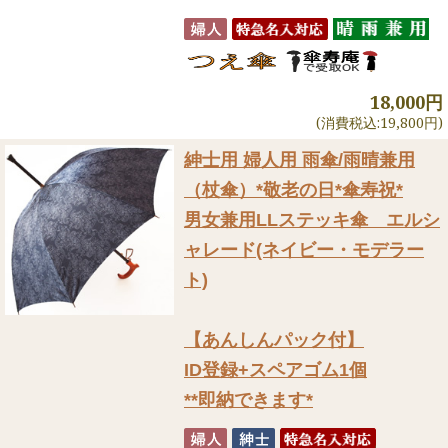
18,000円
(消費税込:19,800円)
紳士用 婦人用 雨傘/雨晴兼用
（杖傘）
*敬老の日*傘寿祝*
男女兼用LLステッキ傘 エルシ
ャレード(ネイビー・モデラー
ト)
【あんしんパック付】
ID登録+スペアゴム1個
**即納できます*