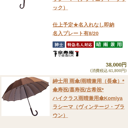
ック）
仕上予定★名入れなし即納
名入プレート有8/20
38,000円
(消費税込:41,800円)
紳士用 雨傘/雨晴兼用（長傘）
*
傘寿祝/喜寿祝/古希祝*
ハイクラス雨晴兼用傘Komiya
ラシーマ（ヴィンテージ・ブラ
ウン）