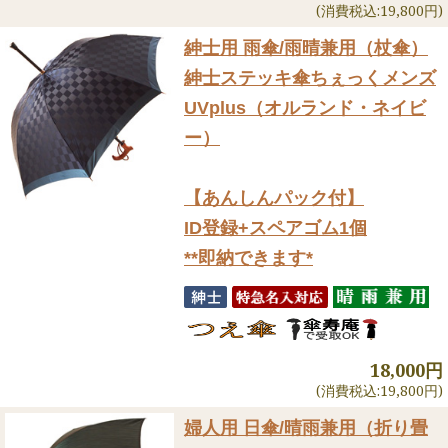
(消費税込:19,800円)
紳士用 雨傘/雨晴兼用（杖傘）
紳士ステッキ傘ちぇっくメンズ
UVplus（オルランド・ネイビ
ー）
【あんしんパック付】
ID登録+スペアゴム1個
**即納できます*
18,000円
(消費税込:19,800円)
婦人用 日傘/晴雨兼用（折り畳