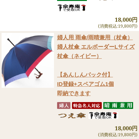
18,000円
(消費税込:19,800円)
婦人用 雨傘/雨晴兼用（杖傘）
婦人杖傘 エルボーダーLサイズ
杖傘（ネイビー）
【あんしんパック付】
ID登録+スペアゴム1個
即納できます
18,000円
(消費税込:19,800円)