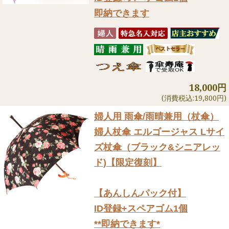
即納できます
18,000円
(消費税込:19,800円)
婦人用 雨傘/雨晴兼用（杖傘）
婦人杖傘 エルゴージャス Lサイ
ズ杖傘（ブラック&シニアレッ
ド)【限定復刻】
【あんしんパック付】
ID登録+スペアゴム1個
**即納できます*