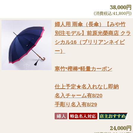
38,000円
(消費税込:41,800円)
婦人用 雨傘（長傘）
【みや竹
別注モデル】前原光榮商店 クラ
シカル16（ブリリアンネイビ
ー）
寒竹*樫棒*軽量カーボン
仕上予定★名入れなし即納
名入チャーム有8/20
手彫り名入有8/29
24,000円