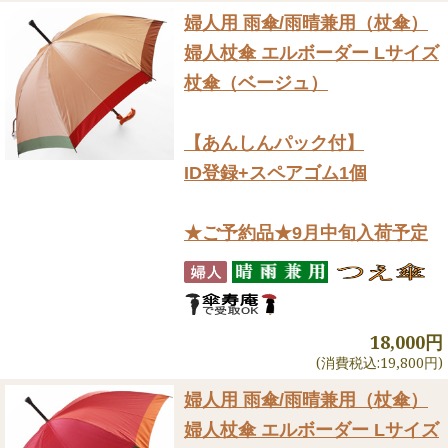
婦人用 雨傘/雨晴兼用（杖傘）
婦人杖傘 エルボーダー Lサイズ
杖傘（ベージュ）
【あんしんパック付】
ID登録+スペアゴム1個
★ご予約品★9月中旬入荷予定
18,000円
(消費税込:19,800円)
婦人用 雨傘/雨晴兼用（杖傘）
婦人杖傘 エルボーダー Lサイズ