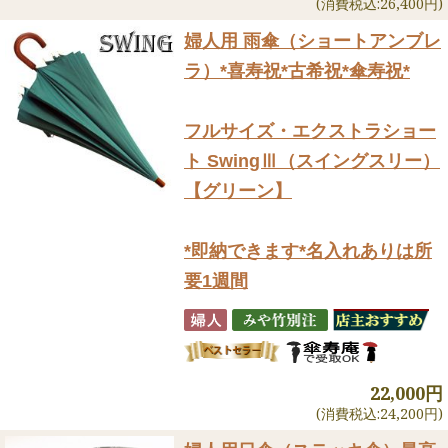
(消費税込:26,400円)
婦人用 雨傘（ショートアンブレ
ラ）
*喜寿祝*古希祝*傘寿祝*
フルサイズ・エクストラショー
ト SwingⅢ（スイングスリー）
【グリーン】
*即納できます*名入れありは所
要1週間
22,000円
(消費税込:24,200円)