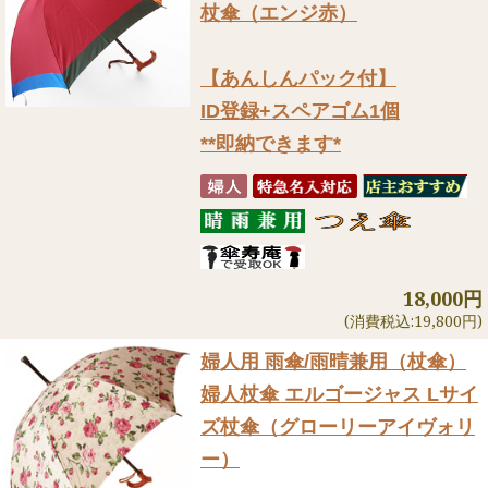
杖傘（エンジ赤）
【あんしんパック付】
ID登録+スペアゴム1個
**即納できます*
18,000円
(消費税込:19,800円)
婦人用 雨傘/雨晴兼用（杖傘）
婦人杖傘 エルゴージャス Lサイ
ズ杖傘（グローリーアイヴォリ
ー）