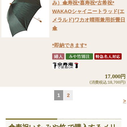
み）
傘寿祝*喜寿祝*古希祝*
WAKAOシャイニートラッド(エ
メラルド)ワカオ晴雨兼用折畳日
傘
*即納できます*
17,000円
(消費税込:18,700円)
1
2
>