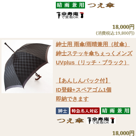
18,000円
(消費税込:19,800円)
紳士用 雨傘/雨晴兼用（杖傘）
紳士ステッキ傘ちぇっくメンズ
UVplus（リッチ・ブラック）
【あんしんパック付】
ID登録+スペアゴム1個
即納できます
18,000円