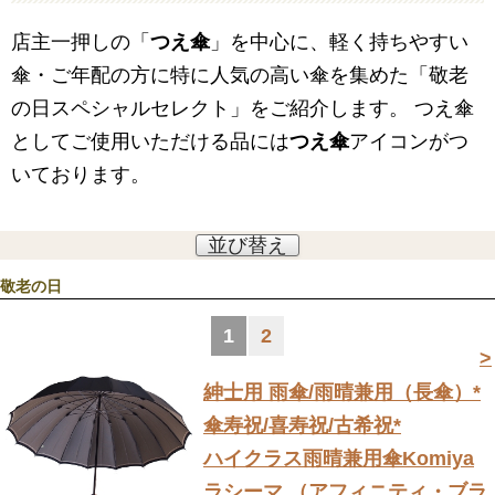
店主一押しの「
つえ傘
」を中心に、軽く持ちやすい
傘・ご年配の方に特に人気の高い傘を集めた「敬老
の日スペシャルセレクト」をご紹介します。 つえ傘
としてご使用いただける品には
つえ傘
アイコンがつ
いております。
並び替え
敬老の日
1
2
>
紳士用 雨傘/雨晴兼用（長傘）
*
傘寿祝/喜寿祝/古希祝*
ハイクラス雨晴兼用傘Komiya
ラシーマ （アフィニティ・ブラ