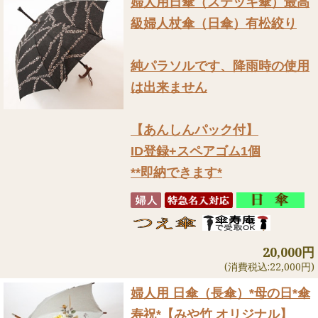
婦人用日傘（ステッキ傘）
最高
級婦人杖傘（日傘）有松絞り
純パラソルです、降雨時の使用
は出来ません
【あんしんパック付】
ID登録+スペアゴム1個
**即納できます*
20,000円
(消費税込:22,000円)
婦人用 日傘（長傘）
*母の日*傘
寿祝*【みや竹 オリジナル】