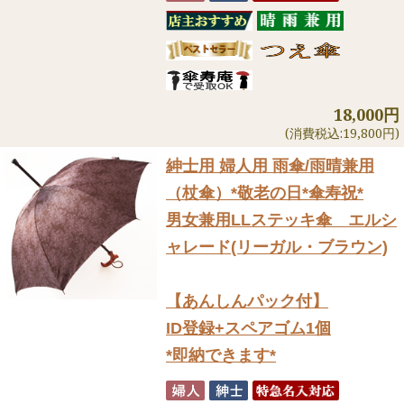
18,000円
(消費税込:19,800円)
紳士用 婦人用 雨傘/雨晴兼用
（杖傘）
*敬老の日*傘寿祝*
男女兼用LLステッキ傘 エルシ
ャレード(リーガル・ブラウン)
【あんしんパック付】
ID登録+スペアゴム1個
*即納できます*