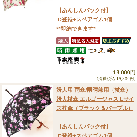
【あんしんパック付】
ID登録+スペアゴム1個
**即納できます*
18,000円
(消費税込:19,800円)
婦人用 雨傘/雨晴兼用（杖傘）
婦人杖傘 エルゴージャス Lサイ
ズ杖傘（ブラック＆パープル）
【あんしんパック付】
ID登録+スペアゴム1個