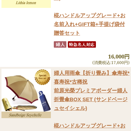
椛ハンドルアップグレード+お
名前入れ+GIFT箱+手提げ袋付
贈答セット
16,000円
(消費税込:17,600円)
婦人用雨傘【折り畳み】
傘寿祝*
喜寿祝*古稀祝
前原光榮プレミアボーダー婦人
折畳傘BOX SET (サンドベージ
ュセイシェル)
椛ハンドルアップグレード+お