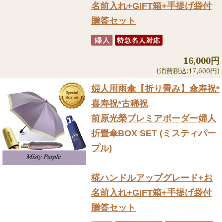
名前入れ+GIFT箱+手提げ袋付
贈答セット
16,000円
(消費税込:17,600円)
婦人用雨傘【折り畳み】
傘寿祝*
喜寿祝*古稀祝
前原光榮プレミアボーダー婦人
折畳傘BOX SET (ミスティパー
プル)
椛ハンドルアップグレード+お
名前入れ+GIFT箱+手提げ袋付
贈答セット