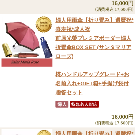
16,000円
(消費税込:17,600円)
婦人用雨傘【折り畳み】
還暦祝*
喜寿祝*成人祝
前原光榮プレミアボーダー婦人
折畳傘BOX SET (サンタマリア
ローズ)
椛ハンドルアップグレード+お
名前入れ+GIFT箱+手提げ袋付
贈答セット
16,000円
(消費税込:17,600円)
婦人用雨傘【折り畳み】
還暦祝*