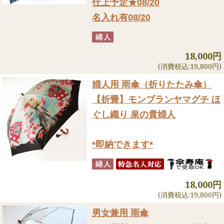
仕上予定★08/20
名入れ有08/20
18,000円
(消費税込:19,800円)
婦人用 雨傘（折りたたみ傘）
【折畳】モンブランヤマグチ ほ
ぐし織り 泉の貴婦人
*即納できます*
18,000円
(消費税込:19,800円)
男女兼用 雨傘