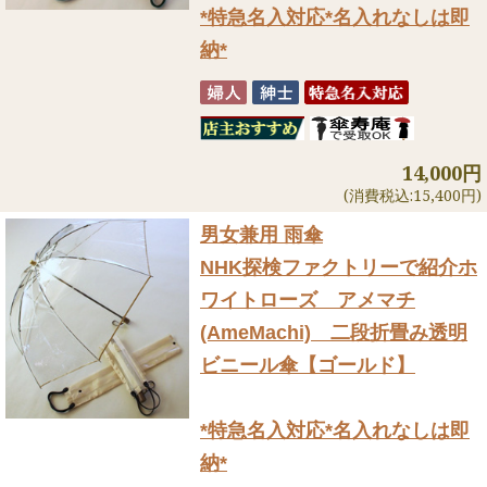
*特急名入対応*名入れなしは即
納*
14,000円
(消費税込:15,400円)
男女兼用 雨傘
NHK探検ファクトリーで紹介
ホ
ワイトローズ アメマチ
(AmeMachi) 二段折畳み透明
ビニール傘【ゴールド】
*特急名入対応*名入れなしは即
納*