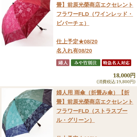
畳】前原光榮商店エクセレント
フラワーFLD（ワインレッド・
ビバーチェ）
仕上予定★08/20
名入れ有08/20
18,000円
(消費税込:19,800円)
婦人用 雨傘（折畳み傘）
【折
畳】前原光榮商店エクセレント
フラワーFLD（ストラスブー
ル・グリーン）