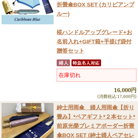
折畳傘BOX SET (カリビアンブ
ルー)
椛ハンドルアップグレード+お
名前入れ+GIFT箱+手提げ袋付
贈答セット
在庫切れ
16,000円
(消費税込:17,600円)
紳士用雨傘 婦人用雨傘【折り
畳み】
*ペアギフト*２本セット*
前原光榮プレミアボーダー折畳
傘BOX SET (紳士婦人ペアセレ