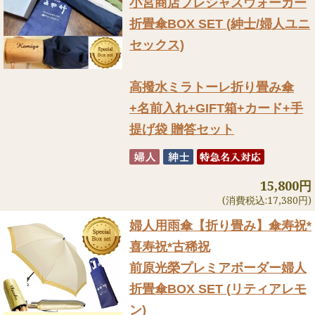
小宮商店プレシャスウォーカー
折畳傘BOX SET (紳士/婦人ユニ
セックス)
高撥水ミラトーレ折り畳み傘
+名前入れ+GIFT箱+カード+手
提げ袋 贈答セット
15,800円
(消費税込:17,380円)
婦人用雨傘【折り畳み】
傘寿祝*
喜寿祝*古稀祝
前原光榮プレミアボーダー婦人
折畳傘BOX SET (リティアレモ
ン)