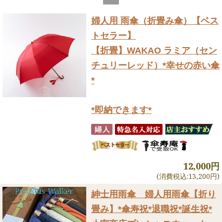
婦人用 雨傘（折畳み傘）
【ベス
トセラー】
【折畳】WAKAO ラミア（セン
チュリーレッド）*幸せの赤い傘
*
*即納できます*
12,000円
(消費税込:13,200円)
紳士用雨傘 婦人用雨傘【折り
畳み】
*傘寿祝*退職祝*誕生祝*