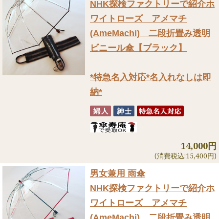
NHK探検ファクトリーで紹介
ホ
ワイトローズ アメマチ
(AmeMachi) 二段折畳み透明
ビニール傘【ブラック】
*特急名入対応*名入れなしは即
納*
14,000円
(消費税込:15,400円)
男女兼用 雨傘
NHK探検ファクトリーで紹介
ホ
ワイトローズ アメマチ
(AmeMachi) 二段折畳み透明