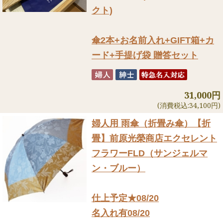
クト)
傘2本+お名前入れ+GIFT箱+カ
ード+手提げ袋 贈答セット
31,000円
(消費税込:34,100円)
婦人用 雨傘（折畳み傘）
【折
畳】前原光榮商店エクセレント
フラワーFLD（サンジェルマ
ン・ブルー）
仕上予定★08/20
名入れ有08/20