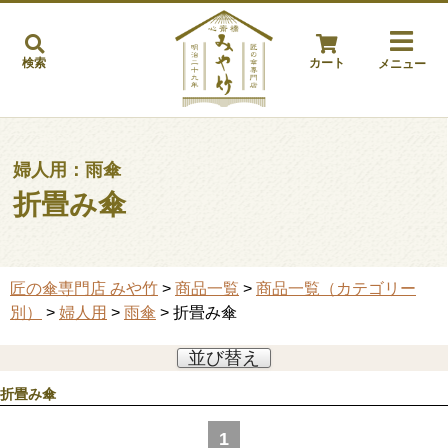
検索
カート
メニュー
婦人用：雨傘
折畳み傘
匠の傘専門店 みや竹
>
商品一覧
>
商品一覧（カテゴリー
別）
>
婦人用
>
雨傘
> 折畳み傘
並び替え
折畳み傘
1