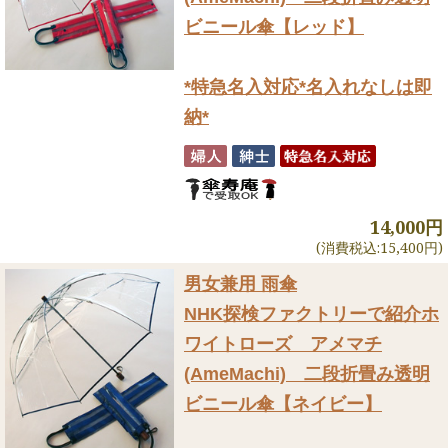
ビニール傘【レッド】
*特急名入対応*名入れなしは即
納*
14,000円
(消費税込:15,400円)
男女兼用 雨傘
NHK探検ファクトリーで紹介
ホ
ワイトローズ アメマチ
(AmeMachi) 二段折畳み透明
ビニール傘【ネイビー】