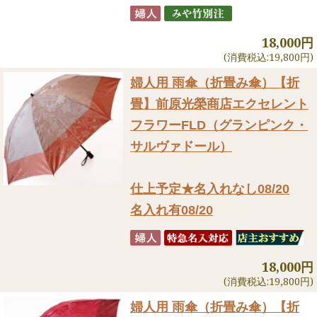
18,000円
(消費税込:19,800円)
婦人用 雨傘（折畳み傘）
【折
畳】前原光榮商店エクセレント
フラワーFLD（グランピンク・
サルヴァドール）
仕上予定★名入れなし08/20
名入れ有08/20
18,000円
(消費税込:19,800円)
婦人用 雨傘（折畳み傘）
【折