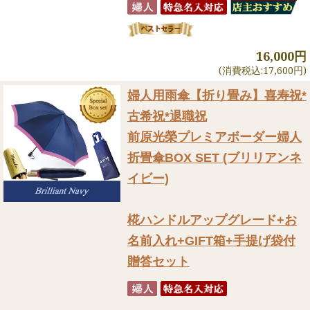
16,000円
(消費税込:17,600円)
婦人用雨傘【折り畳み】
喜寿祝*
古希祝*退職祝
前原光榮プレミアボーダー婦人
折畳傘BOX SET (ブリリアンネ
イビー)
椛ハンドルアップグレード+お
名前入れ+GIFT箱+手提げ袋付
贈答セット