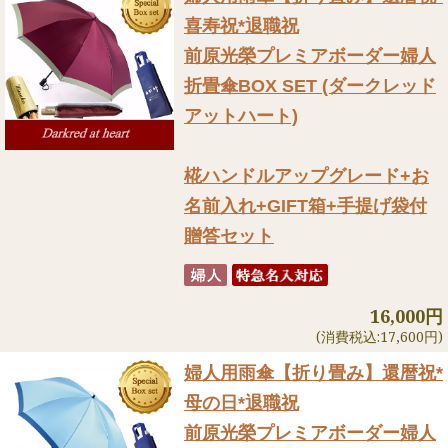
喜寿祝*退職祝
前原光榮プレミアボーダー婦人
折畳傘BOX SET (ダークレッド
アットハート)
椛ハンドルアップグレード+お
名前入れ+GIFT箱+手提げ袋付
贈答セット
16,000円
(消費税込:17,600円)
婦人用雨傘【折り畳み】
還暦祝*
母の日*退職祝
前原光榮プレミアボーダー婦人