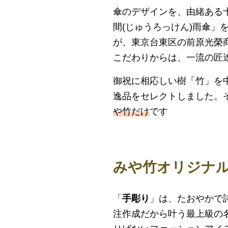
傘のデザインを、由緒ある
間(じゅうろっけん)雨傘」
が、東京台東区の前原光榮
こだわりからは、一流の匠
御祝に相応しい樹「竹」を
逸品をセレクトしました。
や竹だけ
です
みや竹オリジナ
「
手彫り
」は、たおやかで
注作成だから叶う最上級の