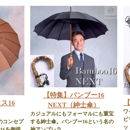
【特集】バンブー16
【
ス16
NEXT（紳士傘）
ワ
カジュアルにもフォーマルにも重宝
ピ
のコンセプ
する紳士傘。バンブー16という名の
ッ
16を御提
神アンブレラ