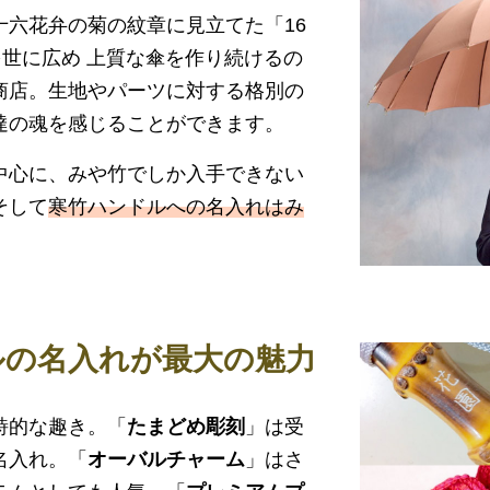
十六花弁の菊の紋章に見立てた「16
を世に広め 上質な傘を作り続けるの
商店。生地やパーツに対する格別の
達の魂を感じることができます。
中心に、みや竹でしか入手できない
そして
寒竹ハンドルへの名入れはみ
ルの名入れが最大の魅力
詩的な趣き。「
たまどめ彫刻
」は受
名入れ。「
オーバルチャーム
」はさ