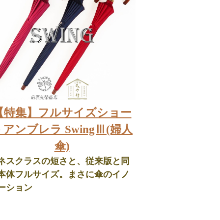
【特集】フルサイズショー
アンブレラ SwingⅢ(婦人
傘)
ネスクラスの短さと、従来版と同
本体フルサイズ。まさに傘のイノ
ーション