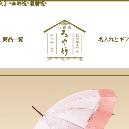
】*傘寿祝*還暦祝*
商品一覧
名入れとギ