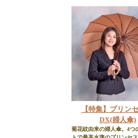
【特集】プリンセ
DX(婦人傘)
菊花紋由来の婦人傘。4つ
トで最高水準のプリンセス