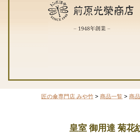
匠の傘専門店 みや竹
>
商品一覧
>
商
皇室 御用達 菊花