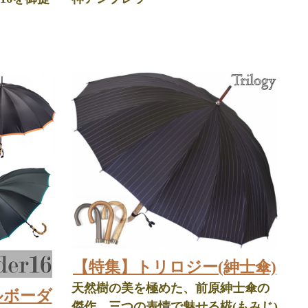
【特集】トリロジー(紳士傘)
天然樹の美を極めた、前原紳士傘の
ルボーダ
傑作。三つの表情で魅せる椛(もみじ)