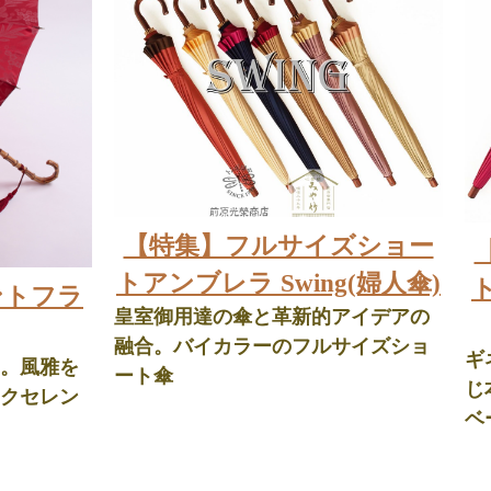
【特集】フルサイズショー
トアンブレラ Swing(婦人傘)
ト
ントフラ
皇室御用達の傘と革新的アイデアの
融合。バイカラーのフルサイズショ
ギ
。風雅を
ート傘
じ
クセレン
ベ