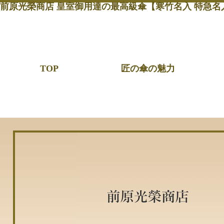
前原光榮商店 皇室御用達の最高級傘【寒竹名入 特急名入
TOP
匠の傘の魅力