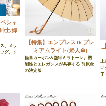
スペシャ
紳士/婦
【特集】エンプレス16 プレ
ス、メッ
ミアムライト(婦人傘)
ッグ、す
軽量カーボン&堅牢ミラトーレ。機
上
能性とエレガンスが共存する 前原傘
い
の決定版
了