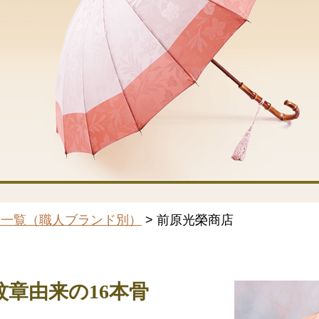
品一覧（職人ブランド別）
> 前原光榮商店
紋章由来の16本骨