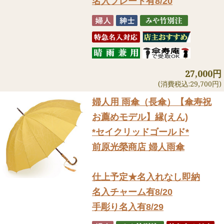
名入プレート有8/20
27,000円
(消費税込:29,700円)
婦人用 雨傘（長傘）
【傘寿祝
お薦めモデル】縁(えん)
*セイクリッドゴールド*
前原光榮商店 婦人雨傘
仕上予定★名入れなし即納
名入チャーム有8/20
手彫り名入有8/29