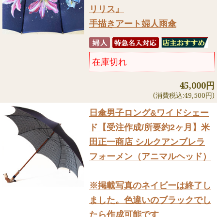
リリス』
手描きアート婦人雨傘
在庫切れ
45,000円
(消費税込:49,500円)
日傘男子ロング&ワイドシェー
ド
【受注作成/所要約2ヶ月】米
田正一商店 シルクアンブレラ
フォーメン（アニマルヘッド）
※掲載写真のネイビーは終了し
ました。色違いのブラックでし
たら作成可能です