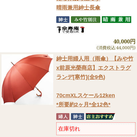
晴雨兼用紳士長傘
40,000円
(消費税込:44,000円)
紳士用婦人用（雨傘）
【みや竹
x前原光榮商店】エクストラグ
ランデ[寒竹](全9色)
70cmXLスケール12ken
*所要約2ヶ月*全12色*
在庫切れ