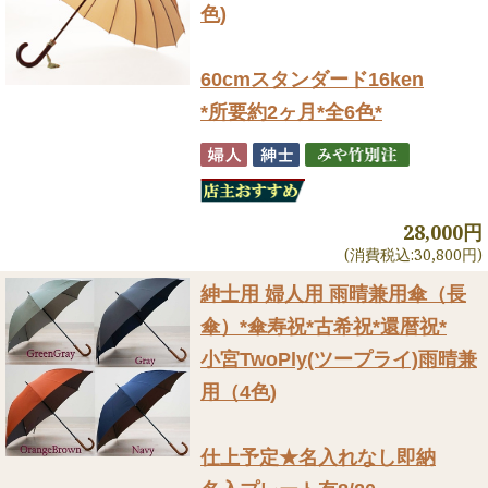
色)
60cmスタンダード16ken
*所要約2ヶ月*全6色*
28,000円
(消費税込:30,800円)
紳士用 婦人用 雨晴兼用傘（長
傘）
*傘寿祝*古希祝*還暦祝*
小宮TwoPly(ツープライ)雨晴兼
用（4色)
仕上予定★名入れなし即納