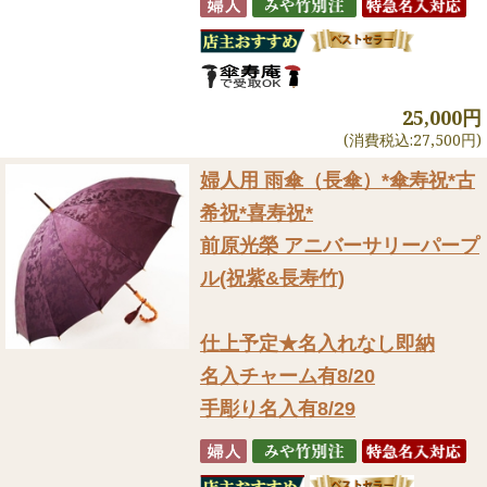
25,000円
(消費税込:27,500円)
婦人用 雨傘（長傘）
*傘寿祝*古
希祝*喜寿祝*
前原光榮 アニバーサリーパープ
ル(祝紫&長寿竹)
仕上予定★名入れなし即納
名入チャーム有8/20
手彫り名入有8/29