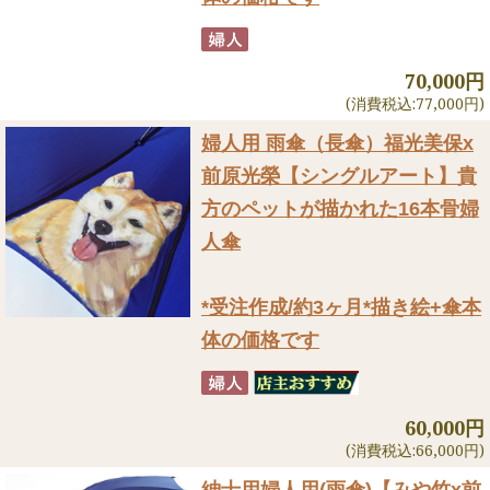
70,000円
(消費税込:77,000円)
婦人用 雨傘（長傘）
福光美保x
前原光榮【シングルアート】貴
方のペットが描かれた16本骨婦
人傘
*受注作成/約3ヶ月*描き絵+傘本
体の価格です
60,000円
(消費税込:66,000円)
紳士用婦人用(雨傘)
【みや竹x前