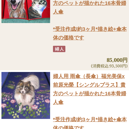
方のペットが描かれた16本骨婦
人傘
*受注作成/約3ヶ月*描き絵+傘本
体の価格です
85,000円
(消費税込:93,500円)
婦人用 雨傘（長傘）
福光美保x
前原光榮【シングルプラス】貴
方のペットが描かれた16本骨婦
人傘
*受注作成/約3ヶ月*描き絵+傘本
体の価格です