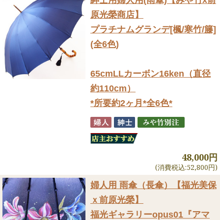
原光榮商店】
プラチナムグランデ[楓/寒竹/籐]
(全6色)
65cmLLカーボン16ken（直径
約110cm）
*所要約2ヶ月*全6色*
48,000円
(消費税込:52,800円)
婦人用 雨傘（長傘）
【福光美保
ｘ前原光榮】
福光ギャラリーopus01『アマ