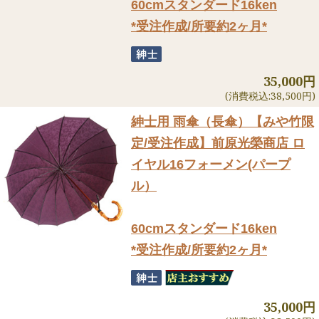
60cmスタンダード16ken
*受注作成/所要約2ヶ月*
35,000円
(消費税込:38,500円)
紳士用 雨傘（長傘）
【みや竹限
定/受注作成】前原光榮商店 ロ
イヤル16フォーメン(パープ
ル）
60cmスタンダード16ken
*受注作成/所要約2ヶ月*
35,000円