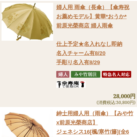
婦人用 雨傘（長傘）
【傘寿祝
お薦めモデル】黄華*おうか*
前原光榮商店 婦人雨傘
仕上予定★名入れなし即納
名入チャーム有8/20
手彫り名入有8/29
28,000円
(消費税込:30,800円)
紳士用婦人用（雨傘）
【みや竹
x前原光榮商店】
ジェネシス16[楓/寒竹/籐](全6