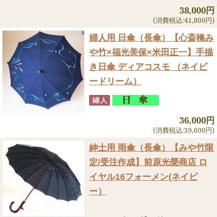
38,000円
(消費税込:41,800円)
婦人用 日傘（長傘）
【心斎橋み
や竹×福光美保×米田正一】手描
き日傘 ディアコスモ （ネイビ
ードリーム）
36,000円
(消費税込:39,600円)
紳士用 雨傘（長傘）
【みや竹限
定/受注作成】前原光榮商店 ロ
イヤル16フォーメン(ネイビ
ー）