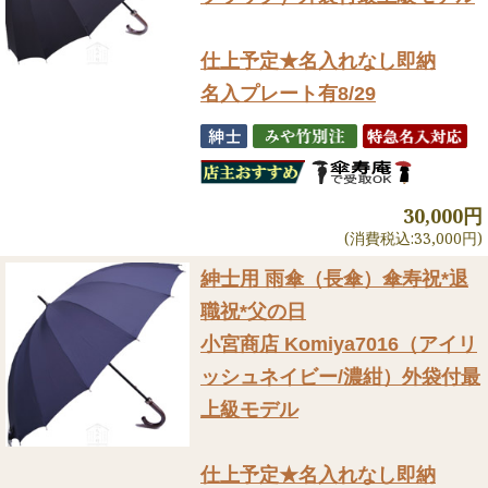
仕上予定★名入れなし即納
名入プレート有8/29
30,000円
(消費税込:33,000円)
紳士用 雨傘（長傘）
傘寿祝*退
職祝*父の日
小宮商店 Komiya7016（アイリ
ッシュネイビー/濃紺）外袋付最
上級モデル
仕上予定★名入れなし即納