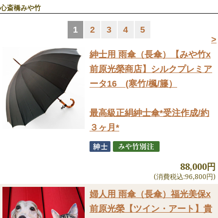
心斎橋みや竹
1
2
3
4
5
>
紳士用 雨傘（長傘）
【みや竹x
前原光榮商店】シルクプレミア
ータ16 (寒竹/楓/籐）
最高級正絹紳士傘*受注作成/約
３ヶ月*
88,000円
(消費税込:96,800円)
婦人用 雨傘（長傘）
福光美保x
前原光榮【ツイン・アート】貴