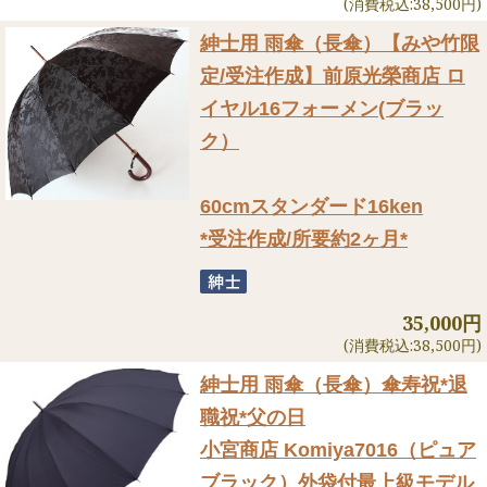
(消費税込:38,500円)
紳士用 雨傘（長傘）
【みや竹限
定/受注作成】前原光榮商店 ロ
イヤル16フォーメン(ブラッ
ク）
60cmスタンダード16ken
*受注作成/所要約2ヶ月*
35,000円
(消費税込:38,500円)
紳士用 雨傘（長傘）
傘寿祝*退
職祝*父の日
小宮商店 Komiya7016（ピュア
ブラック）外袋付最上級モデル