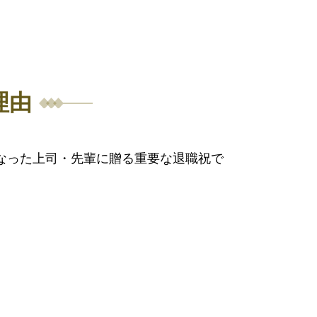
理由
なった上司・先輩に贈る重要な退職祝で
。