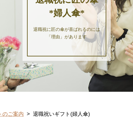
*婦人傘*
退職祝に匠の傘が喜ばれるのには
「理由」があります
トのご案内
> 退職祝いギフト(婦人傘)