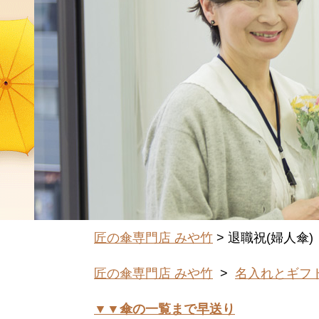
匠の傘専門店 みや竹
> 退職祝(婦人傘)
匠の傘専門店 みや竹
>
名入れとギフ
▼▼傘の一覧まで早送り