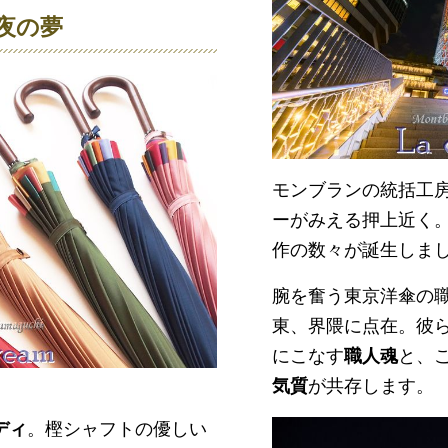
夜の夢
モンブランの統括工房
ーがみえる押上近く
作の数々が誕生しま
腕を奮う東京洋傘の
東、界隈に点在。彼
にこなす
職人魂
と、
気質
が共存します。
ディ
。樫シャフトの優しい