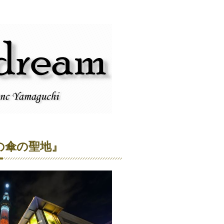
の傘の聖地』