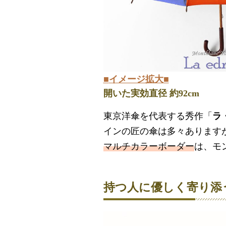
■
イメージ拡大
■
開いた実効直径 約92cm
東京洋傘を代表する秀作「
ラ
インの匠の傘は多々あります
マルチカラーボーダー
は、モ
持つ人に優しく寄り添