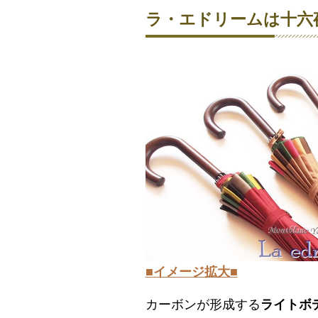
ラ・エドリームは十六
■
イメージ拡大
■
カーボンが形成する
ライトボ