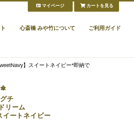
マイページ
カートを見る
フト
心斎橋 みや竹について
ご利用ガイド
SweetNavy】スイートネイビー*即納で
雨傘
グチ
 エドリーム
y】スイートネイビー