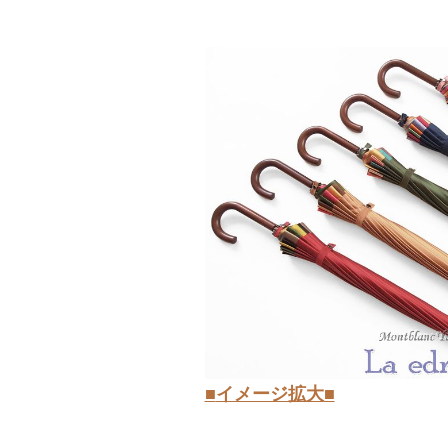
■
イメージ拡大
■