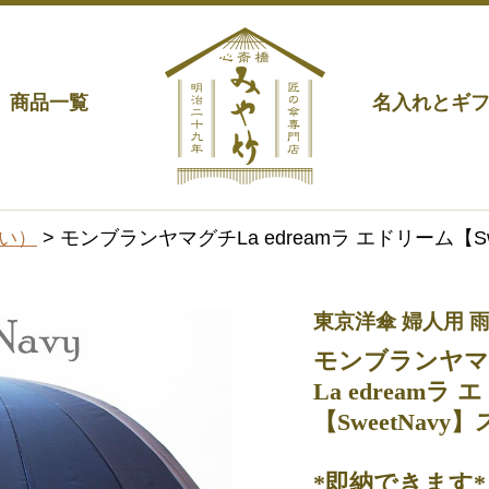
商品一覧
名入れとギ
い）
> モンブランヤマグチLa edreamラ エドリーム【
東京洋傘 婦人用 
モンブランヤマ
La edreamラ
【SweetNav
*即納できます*