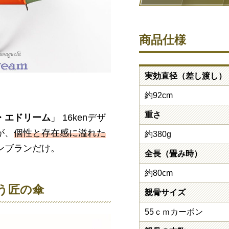
商品仕様
実効直径（差し渡し）
約92cm
重さ
・エドリーム
」 16kenデザ
が、
個性と存在感に溢れた
約380g
ンブランだけ。
全長（畳み時）
約80cm
う匠の傘
親骨サイズ
55ｃｍカーボン