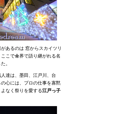
があるのは 窓からスカイツリ
。ここで傘界で語り継がれる名
した。
職人達は、墨田、江戸川、台
らの心には、プロの仕事を寡黙
こよなく祭りを愛する
江戸っ子