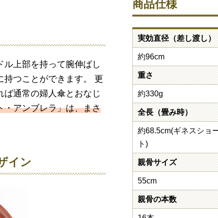
商品仕様
実効直径（差し渡し）
約96cm
ドル上部を持って腕伸ばし
重さ
に持つことができます。 更
れば通常の婦人傘とおなじ
約330g
ト・アンブレラ」は、まさ
全長（畳み時）
約68.5cm(ギネスショ
ト)
ザイン
親骨サイズ
55cm
親骨の本数
16本