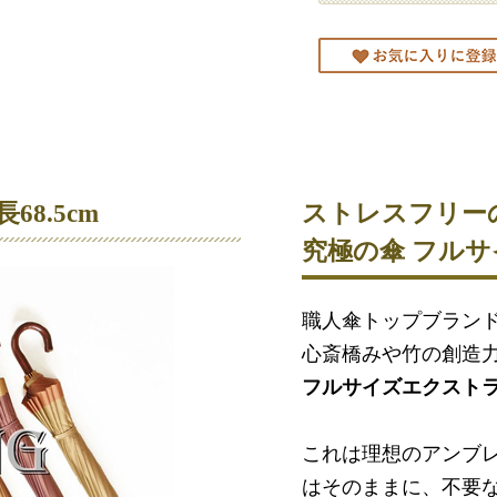
8.5cm
ストレスフリー
究極の傘 フル
職人傘トップブラン
心斎橋みや竹の創造
フルサイズエクストラシ
これは理想のアンブ
はそのままに、不要