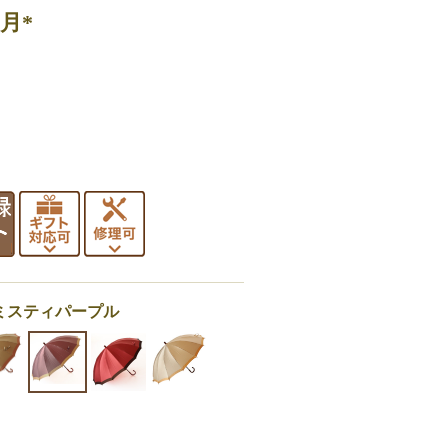
月*
：ミスティパープル