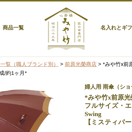
商品一覧
名入れとギ
品一覧（職人ブランド別）
>
前原光榮商店
> *みや竹x
成/約1ヶ月*
婦人用 雨傘（シ
*みや竹x前原光榮
フルサイズ・エ
Swing
【ミスティパー