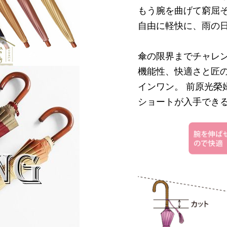
もう腕を曲げて窮屈
自由に軽快に、雨の
傘の限界までチャレン
機能性、快適さと匠の
インワン。 前原光榮
ショートが入手できる