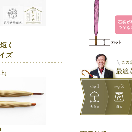
も短く
イズ
上)
)