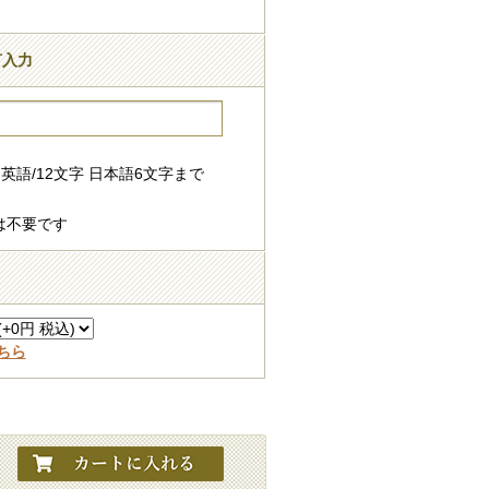
言入力
英語/12文字 日本語6文字まで
は不要です
ちら