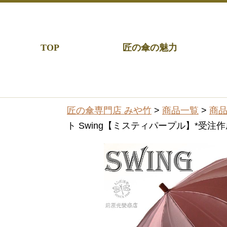
TOP
匠の傘の魅力
匠の傘専門店 みや竹
>
商品一覧
>
商
ト Swing【ミスティパープル】*受注作