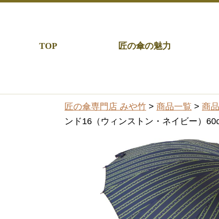
TOP
匠の傘の魅力
匠の傘専門店 みや竹
>
商品一覧
>
商
ンド16（ウィンストン・ネイビー）60c