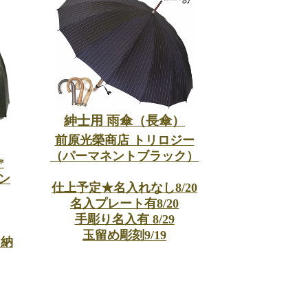
紳士用 雨傘（長傘）
前原光榮商店 トリロジー
（パーマネントブラック）
*
ン
仕上予定★名入れなし8/20
名入プレート有8/20
手彫り名入有 8/29
玉留め彫刻9/19
即納