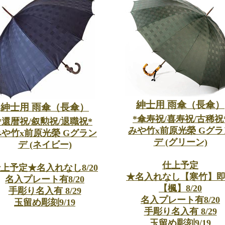
紳士用 雨傘（長傘）
紳士用 雨傘（長傘）
*傘寿祝/喜寿祝/古稀祝
*還暦祝/叙勲祝/退職祝*
みや竹x前原光榮 Gグラ
みや竹x前原光榮 Gグラン
デ (グリーン)
デ (ネイビー)
仕上予定
上予定★名入れなし8/20
★名入れなし【寒竹】
名入プレート有8/20
【楓】8/20
手彫り名入有 8/29
名入プレート有8/20
玉留め彫刻9/19
手彫り名入有 8/29
玉留め彫刻9/19