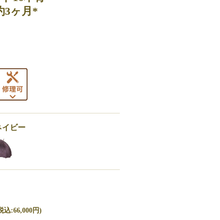
約3ヶ月*
ネイビー
込:66,000円)