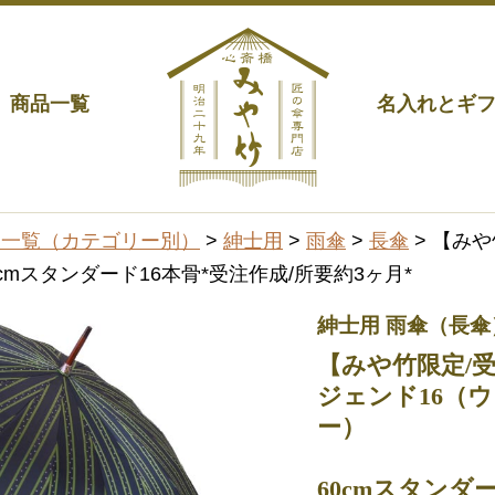
商品一覧
名入れとギ
品一覧（カテゴリー別）
>
紳士用
>
雨傘
>
長傘
> 【み
mスタンダード16本骨*受注作成/所要約3ヶ月*
紳士用 雨傘（長傘
【みや竹限定/
ジェンド16（
ー）
60cmスタンダ