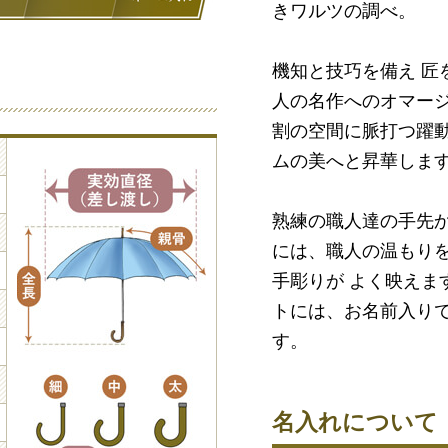
きワルツの調べ。
機知と技巧を備え 匠
人の名作へのオマージ
割の空間に脈打つ躍
ムの美へと昇華しま
熟練の職人達の手先
には、職人の温もり
手彫りが よく映えま
トには、お名前入り
す。
名入れについて