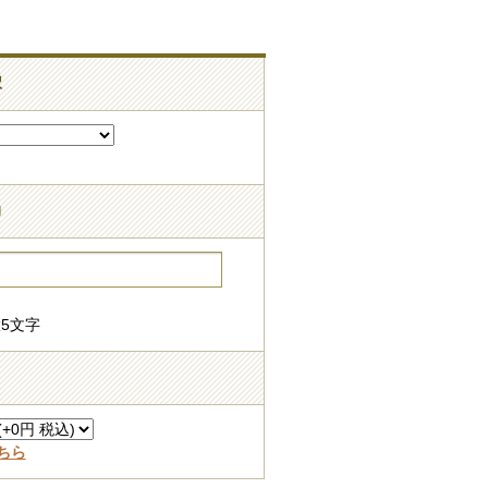
択
力
5文字
ちら