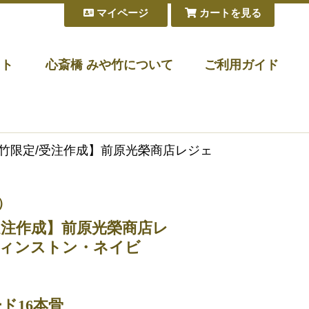
マイページ
カートを見る
フト
心斎橋 みや竹について
ご利用ガイド
や竹限定/受注作成】前原光榮商店レジェ
）
受注作成】前原光榮商店レ
ウィンストン・ネイビ
ード16本骨