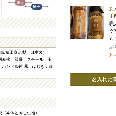
F
手
職
文
ら
あ
州織/槙田商店製、日本製）、
国産樫、親骨：スチール、玉
、ハンドル付 属、はじき：線
名入れに
袋（本体と同じ生地）