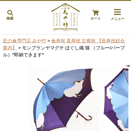
検索
カート
メニュー
匠の傘専門店 みや竹
>
傘寿祝 喜寿祝 古稀祝 【長寿祝総合
案内】
> モンブランヤマグチ ほぐし織 猫 （ブルー/パープ
ル）*即納できます*