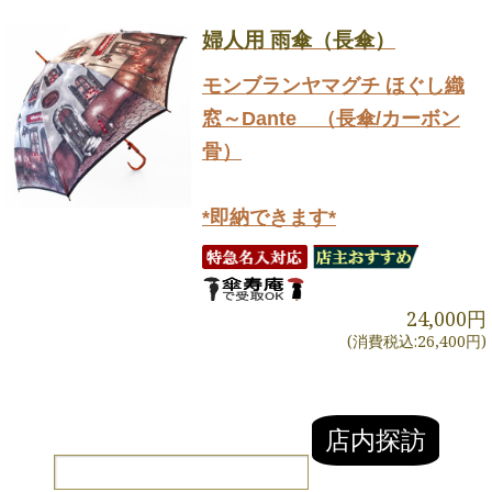
婦人用 雨傘（長傘）
モンブランヤマグチ ほぐし織
窓～Dante （長傘/カーボン
骨）
*即納できます*
24,000円
(消費税込:26,400円)