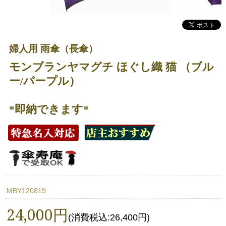
婦人用 雨傘（長傘）
モンブランヤマグチ ほぐし織 猫 （ブル
ー/パープル）
*即納できます*
MBY120819
24,000円
(消費税込:26,400円)