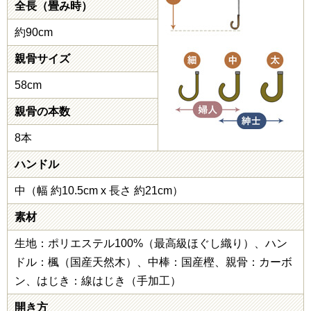
全長（畳み時）
約90cm
親骨サイズ
58cm
親骨の本数
8本
ハンドル
中（幅 約10.5cm x 長さ 約21cm）
素材
生地：ポリエステル100%（最高級ほぐし織り）、ハン
ドル：楓（国産天然木）、中棒：国産樫、親骨：カーボ
ン、はじき：線はじき（手加工）
開き方