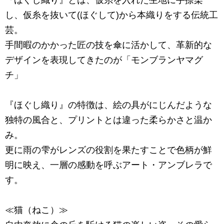
『ほぐし織り』とは、仮糸を入れた生地に手捺染
し、仮糸を抜いて(ほぐして)から本織りをする伝統工
芸。
手間暇のかかった匠の技を傘に活かして、革新的な
デザインを表現してきたのが「モンブランヤマグ
チ」
『ほぐし織り』の特徴は、絵の具がにじんだような
独特の風合と、プリントとは違った柔らかさと温か
み。
更に雨の雫がレンズの役割を果たすことで色柄が鮮
明に映え、一層の感動を呼ぶアート・アンブレラで
す。
≪猫（ねこ）≫