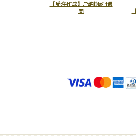
【受注作成】ご納期約4週
間