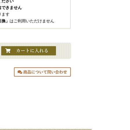
ください
はできません
ります
引換」
はご利用いただけません