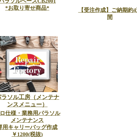
パラソルベースCB2001
*お取り寄せ商品*
【受注作成】ご納期約4
間
パラソル工房（メンテナ
ンスメニュー）
ロ仕様・業務用パラソル
メンテナンス
専用キャリーバッグ作成
￥1200(税抜)