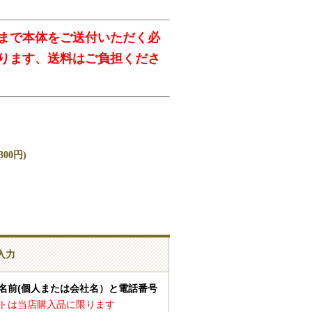
まで本体をご送付いただく必
ります、送料はご負担くださ
300円)
入力
名前(個人または会社名）と電話番号
トは当店購入品に限ります