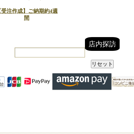
【受注作成】ご納期約4週
間