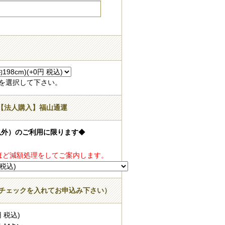
を選択して下さい。
択【法人購入】福山通運
以外）のご利用に限ります
◆
ほど減額処理をしてご案内します。
チェックを入れてお申込み下さい）
 税込)