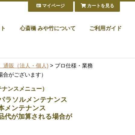
マイページ
カートを見る
フト
心斎橋 みや竹について
ご利用ガイド
 通販（法人・個人)
> プロ仕様・業務
場合がございます）
テナンスメニュー）
パラソルメンテナンス
本メンテナンス
品代が加算される場合が