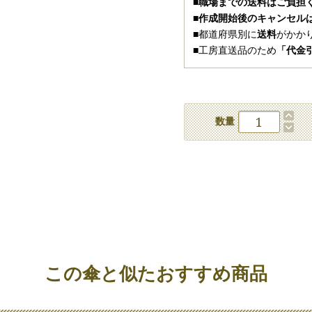
■
職場までの送料はご負担
■
作成開始後のキャンセル
■都道府県別に
送料
がかか
■工房直送品のため
「代金
数量
この傘と似たおすすめ商品