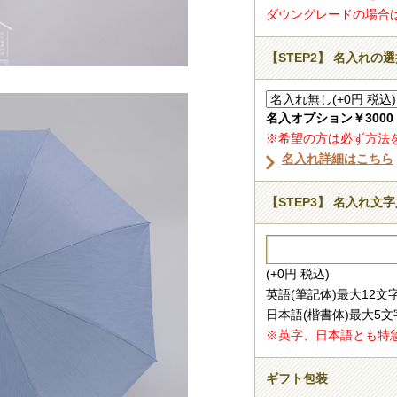
ダウングレードの場合
【STEP2】 名入れの
名入オプション￥300
※希望の方は必ず方法
名入れ詳細はこちら
【STEP3】 名入れ文
(+0円 税込)
英語(筆記体)最大12
日本語(楷書体)最大5文
※英字、日本語とも特
ギフト包装