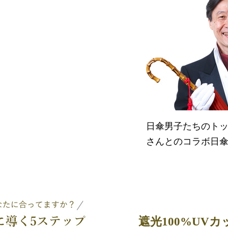
日傘男子たちのト
さんとのコラボ日
遮光100%UV