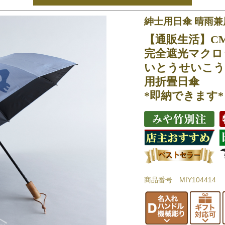
紳士用日傘 晴雨兼
【通販生活】C
完全遮光マクロ
いとうせいこう
用折畳日傘
*即納できます*
商品番号 MIY104414