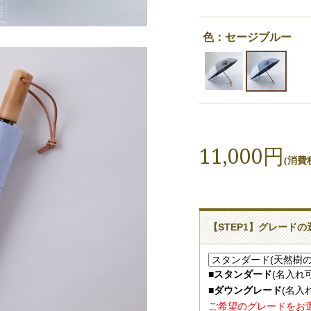
色：セージブルー
11,000円
(消費税
【STEP1】グレードの
■
スタンダード
(名入れ
■
ダウングレード
(名入
ご希望のグレードをお