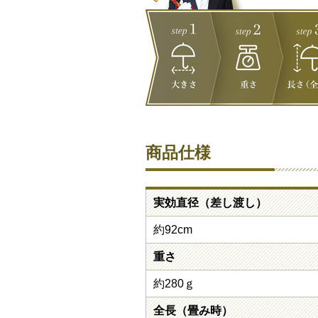
商品仕様
実効直径（差し渡し）
約92cm
重さ
約280ｇ
全長（畳み時）