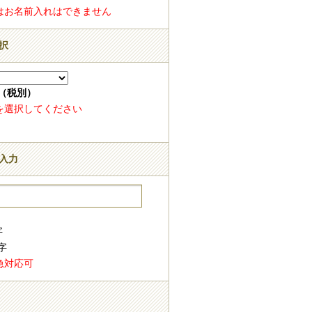
はお名前入れはできません
選択
0（税別）
を選択してください
字入力
文字
字
急対応可