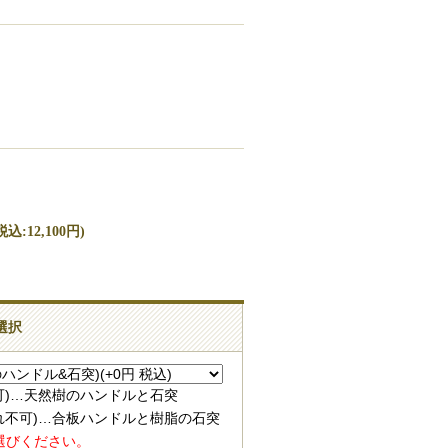
込:12,100円)
選択
可)…天然樹のハンドルと石突
れ不可)…合板ハンドルと樹脂の石突
選びください。