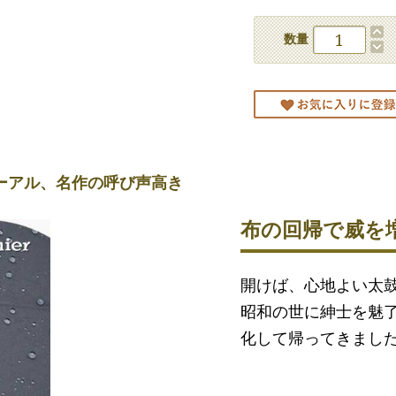
数量
ーアル、名作の呼び声高き
布の回帰で威を
開けば、心地よい太
昭和の世に紳士を魅
化して帰ってきまし