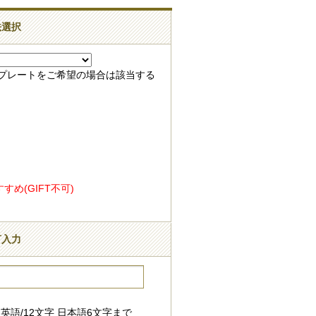
法選択
録プレートをご希望の場合は該当する
め(GIFT不可)
言入力
英語/12文字 日本語6文字まで