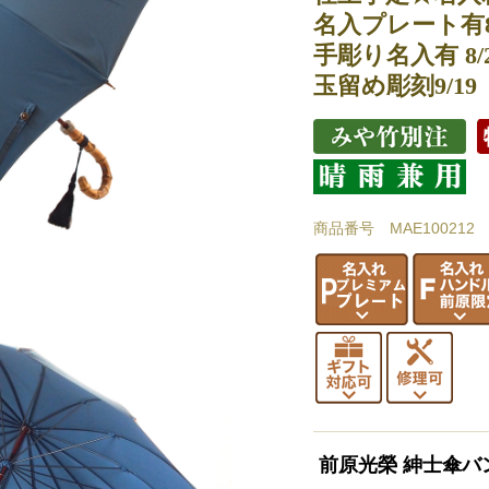
名入プレート有8/
手彫り名入有 8/
玉留め彫刻9/19
商品番号 MAE100212
前原光榮 紳士傘バ