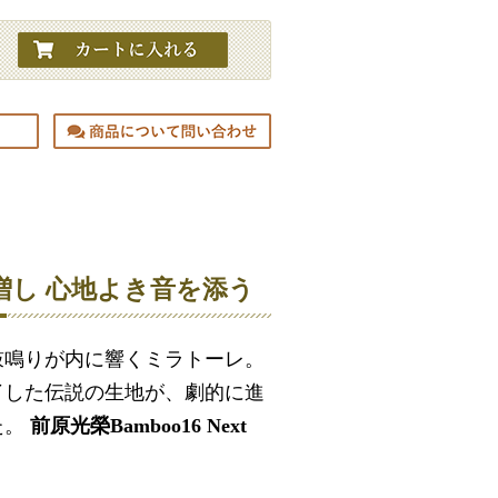
増し 心地よき音を添う
鼓鳴りが内に響くミラトーレ。
了した伝説の生地が、劇的に進
た。
前原光榮
Bamboo16 Next