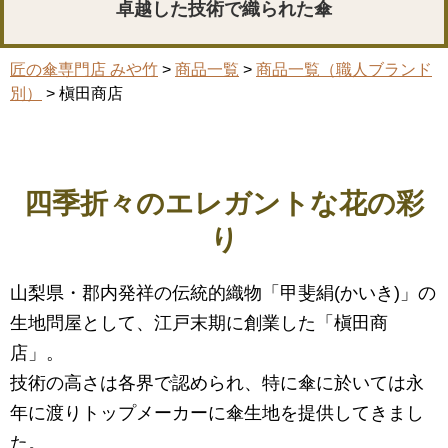
卓越した技術で織られた傘
匠の傘専門店 みや竹
>
商品一覧
>
商品一覧（職人ブランド
別）
> 槇田商店
四季折々のエレガントな花の彩
り
山梨県・郡内発祥の伝統的織物「甲斐絹(かいき)」の
生地問屋として、江戸末期に創業した「槇田商
店」。
技術の高さは各界で認められ、特に傘に於いては永
年に渡りトップメーカーに傘生地を提供してきまし
た。