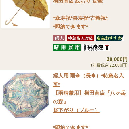
槇田商店 絵おり 長傘
*傘寿祝*喜寿祝*古希祝*
*即納できます*
20,000円
(消費税込:22,000円)
婦人用 雨傘（長傘）
*特急名入
可*
【雨晴兼用】槇田商店『八ヶ岳
の森』
昼下がり（ブルー）
*即納できます*