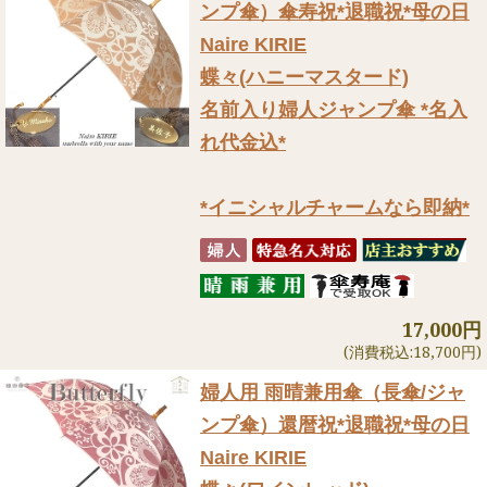
ンプ傘）
傘寿祝*退職祝*母の日
Naire KIRIE
蝶々(ハニーマスタード)
名前入り婦人ジャンプ傘 *名入
れ代金込*
*イニシャルチャームなら即納*
17,000円
(消費税込:18,700円)
婦人用 雨晴兼用傘（長傘/ジャ
ンプ傘）
還暦祝*退職祝*母の日
Naire KIRIE