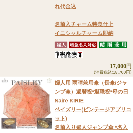
れ代金込
名前入チャーム特急仕上
イニシャルチャーム即納
17,000円
(消費税込:18,700円)
婦人用 雨晴兼用傘（長傘/ジャ
ンプ傘）
還暦祝*退職祝*母の日
Naire KIRIE
ペイズリー(ビンテージアプリコ
ット)
名前入り婦人ジャンプ傘 *名入