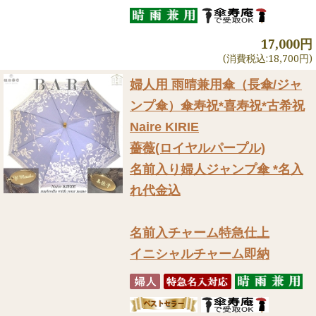
17,000円
(消費税込:18,700円)
婦人用 雨晴兼用傘（長傘/ジャ
ンプ傘）
傘寿祝*喜寿祝*古希祝
Naire KIRIE
薔薇(ロイヤルパープル)
名前入り婦人ジャンプ傘 *名入
れ代金込
名前入チャーム特急仕上
イニシャルチャーム即納