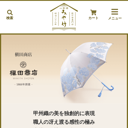
検索
カート
メニュー
甲州織の美を独創的に表現
職人の冴え渡る感性の極み