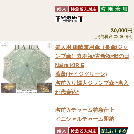
20,000円
(消費税込:22,000円)
婦人用 雨晴兼用傘（長傘/ジャ
ンプ傘）
喜寿祝*古希祝*母の日
Naire KIRIE
薔薇(セイジグリーン)
名前入り婦人ジャンプ傘 *名入
れ代金込*
名前入チャーム特急仕上
イニシャルチャーム即納