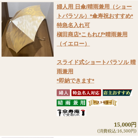
婦人用 日傘/晴雨兼用（ショー
トパラソル）
*傘寿祝おすすめ*
特急名入れ可
槇田商店*こもれび*晴雨兼用
（イエロー）
スライド式ショートパラソル 晴
雨兼用
*即納できます*
15,000円
(消費税込:16,500円)