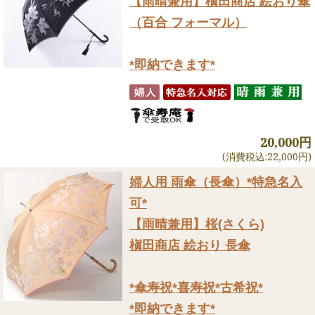
【雨晴兼用】槇田商店 絵おり傘
（百合 フォーマル）
*即納できます*
20,000円
(消費税込:22,000円)
婦人用 雨傘（長傘）
*特急名入
可*
【雨晴兼用】桜(さくら)
槇田商店 絵おり 長傘
*傘寿祝*喜寿祝*古希祝*
*即納できます*