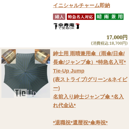
イニシャルチャーム即納
17,000円
(消費税込:18,700円)
紳士用 雨晴兼用傘（雨傘/日傘/
長傘/ジャンプ傘）
*特急名入可*
Tie-Up Jump
(表ストライプ/グリーン&ネイビ
ー)
名前入り紳士ジャンプ傘 *名入
れ代金込*
*退職祝*還暦祝*傘寿祝*