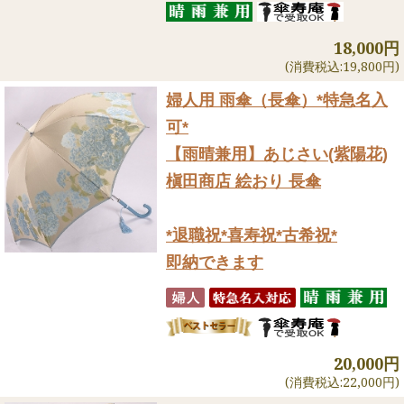
18,000円
(消費税込:19,800円)
婦人用 雨傘（長傘）
*特急名入
可*
【雨晴兼用】あじさい(紫陽花)
槇田商店 絵おり 長傘
*退職祝*喜寿祝*古希祝*
即納できます
20,000円
(消費税込:22,000円)