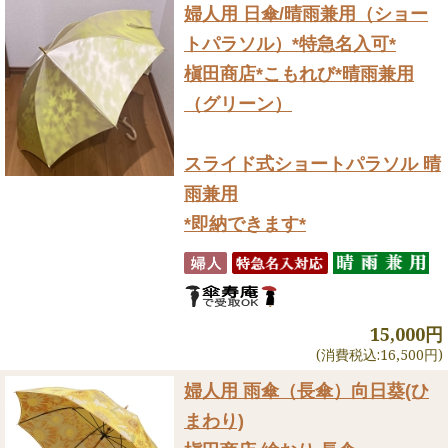
婦人用 日傘/晴雨兼用（ショー
トパラソル）
*特急名入可*
槇田商店*こもれび*晴雨兼用
（グリーン）
スライド式ショートパラソル 晴
雨兼用
*即納できます*
15,000円
(消費税込:16,500円)
婦人用 雨傘（長傘）
向日葵(ひ
まわり)