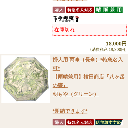
在庫切れ
18,000円
(消費税込:19,800円)
婦人用 雨傘（長傘）
*特急名入
可*
【雨晴兼用】槇田商店『八ヶ岳
の森』
朝もや（グリーン）
*即納できます*