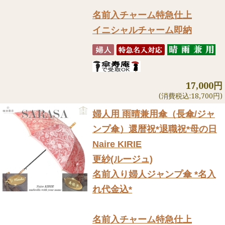
名前入チャーム特急仕上
イニシャルチャーム即納
17,000円
(消費税込:18,700円)
婦人用 雨晴兼用傘（長傘/ジャ
ンプ傘）
還暦祝*退職祝*母の日
Naire KIRIE
更紗(ルージュ)
名前入り婦人ジャンプ傘 *名入
れ代金込*
名前入チャーム特急仕上