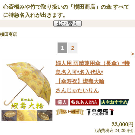
心斎橋みや竹で取り扱いの「槇田商店」の傘 すべて
に特急名入れが出きます。
並び替え
槇田商店
1
2
>
婦人用 雨晴兼用傘（長傘）
*特
急名入可*名入代込*
【傘寿祝】燦壽大輪
さんじゅたいりん
22,000円
(消費税込:24,200円)