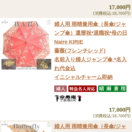
17,000円
(消費税込:18,700円)
婦人用 雨晴兼用傘（長傘/ジャ
ンプ傘）
還暦祝*退職祝*母の日
Naire KIRIE
薔薇(フレンチレッド)
名前入り婦人ジャンプ傘 *名入
れ代金込
イニシャルチャーム即納
17,000円
(消費税込:18,700円)
婦人用 雨晴兼用傘（長傘/ジャ