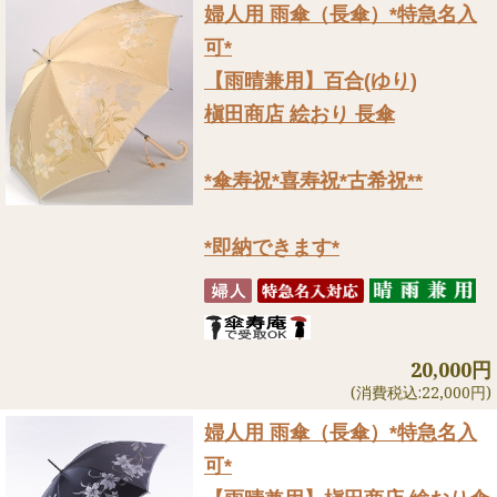
婦人用 雨傘（長傘）
*特急名入
可*
【雨晴兼用】百合(ゆり)
槇田商店 絵おり 長傘
*傘寿祝*喜寿祝*古希祝**
*即納できます*
20,000円
(消費税込:22,000円)
婦人用 雨傘（長傘）
*特急名入
可*