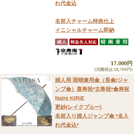
れ代金込
名前入チャーム特急仕上
イニシャルチャーム即納
17,000円
(消費税込:18,700円)
婦人用 雨晴兼用傘（長傘/ジャ
ンプ傘）
喜寿祝*古希祝*傘寿祝
Naire KIRIE
更紗(レイクブルー)
名前入り婦人ジャンプ傘 *名入
れ代金込*