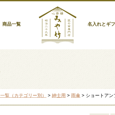
商品一覧
名入れとギ
ラ
品一覧（カテゴリー別）
>
紳士用
>
雨傘
> ショートアン