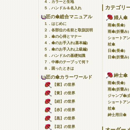
４．カラーと生地
カテゴリ
５．ハンドル＆名入れ
匠の傘総合マニュアル
婦人傘
１．はじめに
雨傘(長傘)
２．各部位の名前と取扱説明
雨傘(折畳み)
３．傘の心得とマナー
ショートア
４．傘のお手入れ(基本編)
杖傘
５．傘のお手入れ(上級編)
日傘(長傘)
６．ハンドルの基礎知識
日傘(折畳み)
７．中棒のテープって何？
８．困ったときは
紳士傘
匠の傘カラーワールド
雨傘(長傘)
【紫】の世界
雨傘(折畳み)
【黄】の世界
ジャンプ傘(自
【紺】の世界
ショートア
杖傘
【赤】の世界
紳士用日傘
【黒】の世界
【花】の世界
オーダー