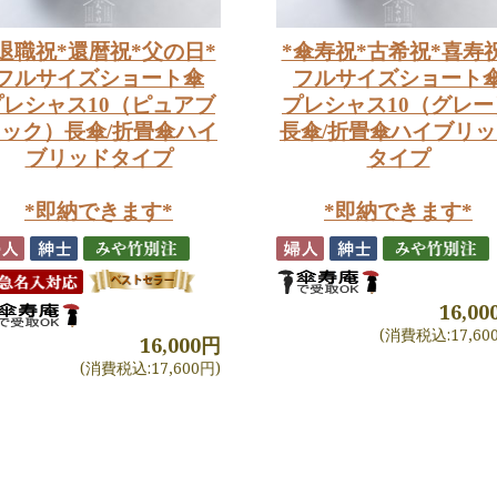
退職祝*還暦祝*父の日*
*傘寿祝*古希祝*喜寿
フルサイズショート傘
フルサイズショート
プレシャス10（ピュアブ
プレシャス10（グレー
ック）長傘/折畳傘ハイ
長傘/折畳傘ハイブリ
ブリッドタイプ
タイプ
*即納できます*
*即納できます*
16,0
(消費税込:17,60
16,000円
(消費税込:17,600円)