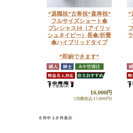
*退職祝*古希祝*喜寿祝*
*
フルサイズショート傘
プレシャス10（アイリッ
シュネイビー）長傘/折畳
ラ
傘ハイブリッドタイプ
*即納できます*
16,000円
(消費税込:17,600円)
8 件中 1-8 件表示