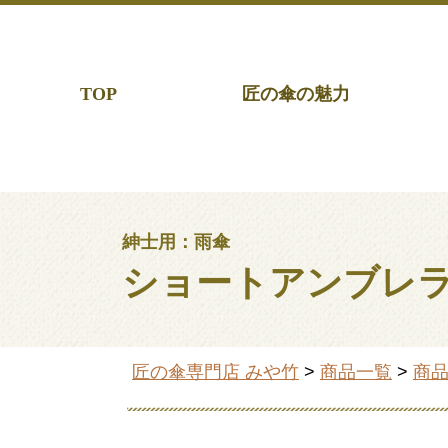
TOP
匠の傘の魅力
紳士用：雨傘
ショートアンブレ
匠の傘専門店 みや竹
>
商品一覧
>
商