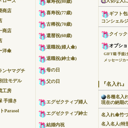
大切な人
トローズ
傘寿祝(80歳)
榮商店
喜寿祝(77歳)
ギフト包
店
コンシェル
古稀祝(70歳)
一商店
クイック
還暦祝(60歳)
店
オプショ
退職祝(婦人傘)
ー洋傘
GIFT箱 手提
退職祝(紳士傘)
メッセージカー
母の日
ランヤマグチ
 別注モデル
父の日
『名入れ』
成工房
各種名入
保 手描き
エグゼクティブ婦人
現在の納期
Parasol
エグゼクティブ紳士
名入れ傘竹
名入名人(特
結婚内祝