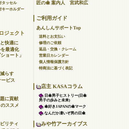
匠の傘 案内人 宮武和広
付タッセル
付キーホルダー
ご利用ガイド
あんしんサポートTop
ロジェクト
送料とお支払い
と快適に
修理のご依頼
返品・交換・クレーム
ルを最適化
ズショート」
営業日カレンダー
個人情報保護方針
特商法に基づく表記
減らす
サービス
店主 KASAコラム
日傘男子ヒストリー(日傘
題に貢献
男子の歩みと未来)
」のススメ
傘好きJAPANの傘マーク
なんだか凄いぞ男の日傘
みや竹アーカイブス
ビリティ