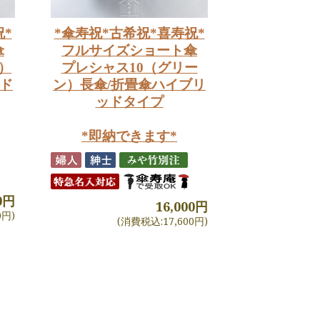
祝*
*傘寿祝*古希祝*喜寿祝*
傘
フルサイズショート傘
）
プレシャス10（グリー
ッド
ン）長傘/折畳傘ハイブリ
ッドタイプ
*即納できます*
00円
16,000円
0円)
(消費税込:17,600円)