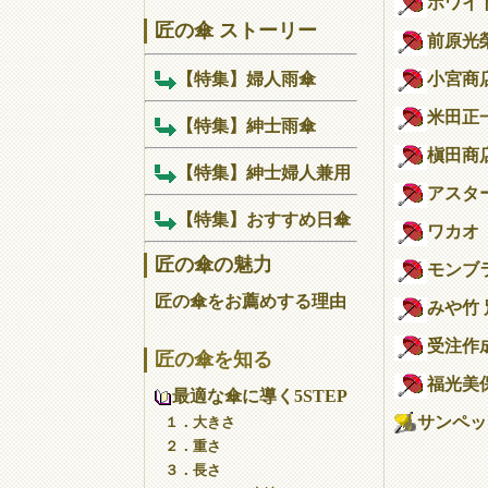
ホワイ
匠の傘 ストーリー
前原光
【特集】婦人雨傘
小宮商
米田正
【特集】紳士雨傘
槇田商
【特集】紳士婦人兼用
アスタ
【特集】おすすめ日傘
ワカオ
匠の傘の魅力
モンブ
匠の傘をお薦めする理由
みや竹
受注作
匠の傘を知る
福光美
最適な傘に導く5STEP
サンペット
１．大きさ
２．重さ
３．長さ