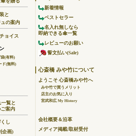
に傘を贈る
新着情報
装と
ベストセラー
ジュの案内
名入れ無しなら
即納できる傘一覧
チョイス
レビューのお願い
ン
誓文払い(Sale)
げ袋(有料)
ド(無料)
心斎橋 みや竹について
ようこそ 心斎橋みや竹へ
みや竹で買うメリット
店主のお気に入り
宮武和広 My History
れ一覧と
のご案内
会社概要＆沿革
づくし
メディア掲載/取材受付
別企画)