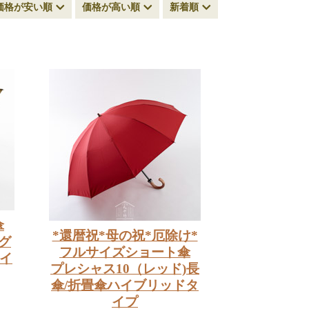
価格が安い順
価格が高い順
新着順
傘
*還暦祝*母の祝*厄除け*
グ
フルサイズショート傘
ハイ
プレシャス10（レッド)長
傘/折畳傘ハイブリッドタ
イプ