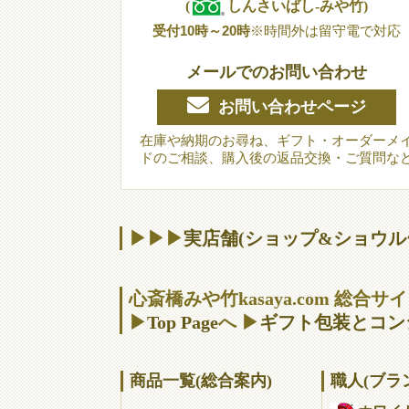
(
しんさいばし-みや竹)
受付10時～20時
※時間外は留守電で対応
メールでのお問い合わせ
お問い合わせページ
在庫や納期のお尋ね、ギフト・オーダーメ
ドのご相談、購入後の返品交換・ご質問な
▶▶▶
実店舗(ショップ&ショウル
心斎橋みや竹kasaya.com 総合
▶
Top Page
へ ▶
ギフト包装とコン
商品一覧(総合案内)
職人(ブラ