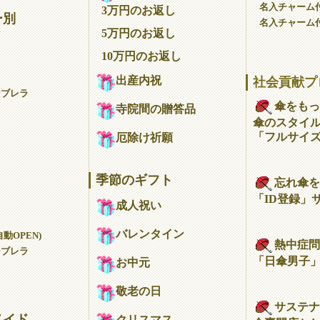
名入チャーム
3万円のお返し
ー別
名入チャーム
5万円のお返し
10万円のお返し
出産内祝
社会貢献プ
ンブレラ
傘をもっ
寺院間の贈答品
傘のスタイ
「フルサイ
厄除け祈願
季節のギフト
忘れ傘を
「ID登録」
成人祝い
バレンタイン
動OPEN)
熱中症問
ンブレラ
「日傘男子
お中元
敬老の日
サステナ
メイド
クリスマス