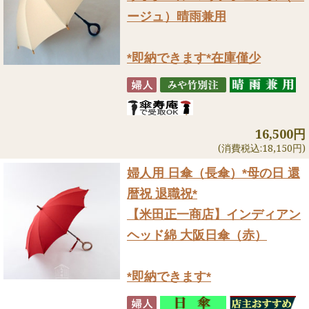
ージュ）晴雨兼用
*即納できます*在庫僅少
16,500円
(消費税込:18,150円)
婦人用 日傘（長傘）
*母の日 還
暦祝 退職祝*
【米田正一商店】インディアン
ヘッド綿 大阪日傘（赤）
*即納できます*