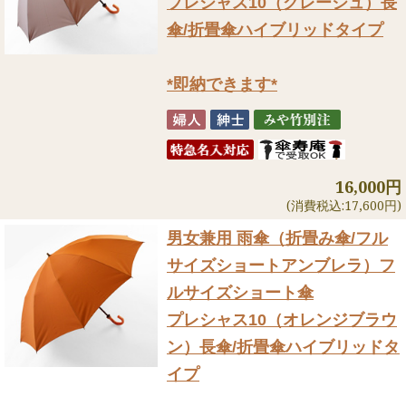
プレシャス10（グレージュ）長
傘/折畳傘ハイブリッドタイプ
*即納できます*
16,000円
(消費税込:17,600円)
男女兼用 雨傘（折畳み傘/フル
サイズショートアンブレラ）
フ
ルサイズショート傘
プレシャス10（オレンジブラウ
ン）長傘/折畳傘ハイブリッドタ
イプ