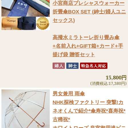
小宮商店プレシャスウォーカー
折畳傘BOX SET (紳士/婦人ユニ
セックス)
高撥水ミラトーレ折り畳み傘
+名前入れ+GIFT箱+カード+手
提げ袋 贈答セット
15,800円
(消費税込:17,380円)
男女兼用 雨傘
NHK探検ファクトリー 突撃!カ
ネオくんで紹介
*傘寿祝*喜寿祝*
古稀祝*