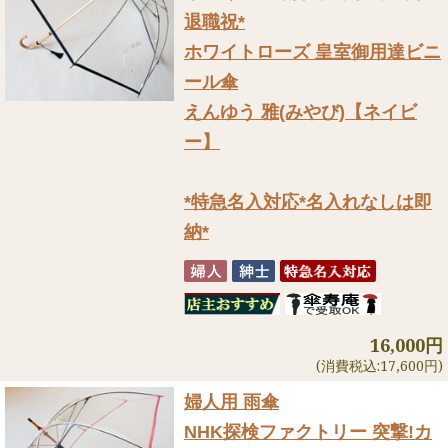
退職祝*
ホワイトローズ 皇室御用達ビニ
ール傘
えんゆう 雅(みやび)【ネイビ
ー】
*特急名入対応*名入れなしは即
納*
16,000円
(消費税込:17,600円)
婦人用 雨傘
NHK探検ファクトリー 突撃!カ