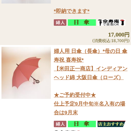
*即納できます*
17,000円
(消費税込:18,700円)
婦人用 日傘（長傘）
*母の日 傘
寿祝 喜寿祝*
【米田正一商店】インディアン
ヘッド綿 大阪日傘（ローズ）
★ご予約受付中★
仕上予定9月中旬※名入有の場
合は9月末