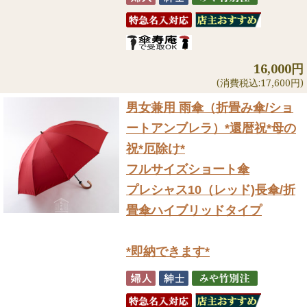
16,000円
(消費税込:17,600円)
男女兼用 雨傘（折畳み傘/ショ
ートアンブレラ）
*還暦祝*母の
祝*厄除け*
フルサイズショート傘
プレシャス10（レッド)長傘/折
畳傘ハイブリッドタイプ
*即納できます*