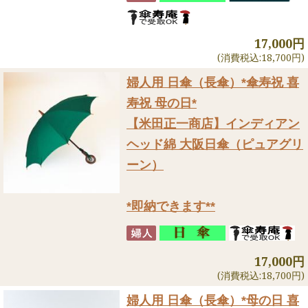
17,000円
(消費税込:18,700円)
婦人用 日傘（長傘）
*傘寿祝 喜
寿祝 母の日*
【米田正一商店】インディアン
ヘッド綿 大阪日傘（ピュアグリ
ーン）
*即納できます**
17,000円
(消費税込:18,700円)
婦人用 日傘（長傘）
*母の日 喜