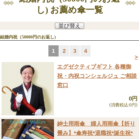
し) お薦め傘一覧
並び替え
結婚内祝（50000円のお返し)
1
2
3
4
>
エグゼクティブギフト 各種御
祝・内祝
コンシェルジュ ご相談
窓口
0円
(消費税込:0円)
紳士用雨傘 婦人用雨傘【折り
畳み】
*傘寿祝*退職祝*誕生祝*