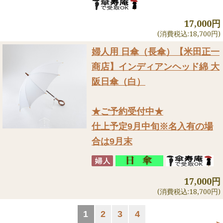
17,000円
(消費税込:18,700円)
婦人用 日傘（長傘）
【米田正一
商店】インディアンヘッド綿 大
阪日傘（白）
★ご予約受付中★
仕上予定9月中旬※名入有の場
合は9月末
17,000円
(消費税込:18,700円)
1
2
3
4