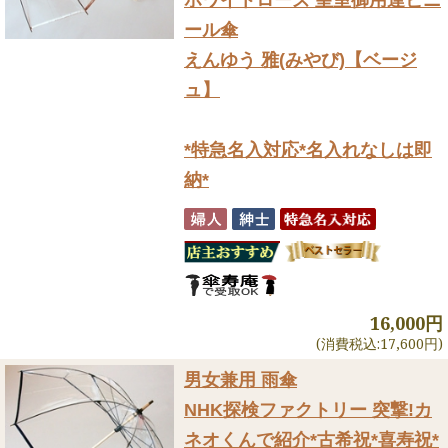
ホワイトローズ 皇室御用達ビニ
ール傘
えんゆう 雅(みやび)【ベージ
ュ】
*特急名入対応*名入れなしは即
納*
16,000円
(消費税込:17,600円)
男女兼用 雨傘
NHK探検ファクトリー 突撃!カ
ネオくんで紹介
*古希祝*喜寿祝*