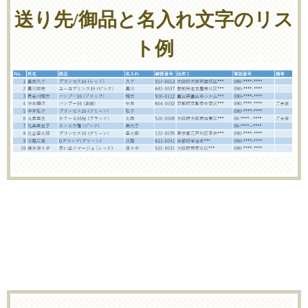
送り先/御品と名入れ文字のリス
ト例