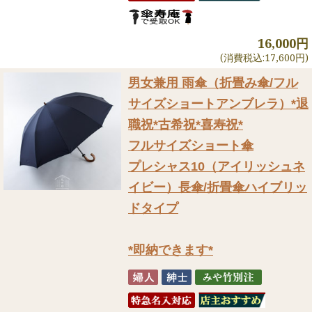
16,000円
(消費税込:17,600円)
男女兼用 雨傘（折畳み傘/フル
サイズショートアンブレラ）
*退
職祝*古希祝*喜寿祝*
フルサイズショート傘
プレシャス10（アイリッシュネ
イビー）長傘/折畳傘ハイブリッ
ドタイプ
*即納できます*