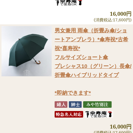
16,000円
(消費税込:17,600円)
男女兼用 雨傘（折畳み傘/ショ
ートアンブレラ）
*傘寿祝*古希
祝*喜寿祝*
フルサイズショート傘
プレシャス10（グリーン）長傘/
折畳傘ハイブリッドタイプ
*即納できます*
16,000円
(消費税込:17,600円)