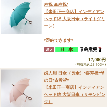
寿祝 傘寿祝*
【米田正一商店】インディアン
ヘッド綿 大阪日傘（ライトグリ
ーン）
*即納できます*
17,000円
(消費税込:18,700円)
婦人用 日傘（長傘）
*喜寿祝*母
の日*古希祝*
【米田正一商店】インディアン
ヘッド綿 大阪日傘（サモンピン
ク）