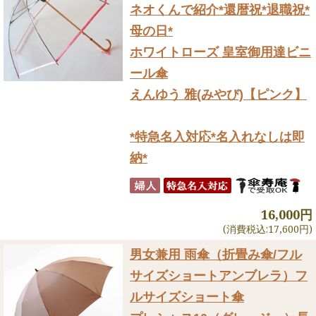
ネオくんで紹介
*還暦祝*退職祝*
母の日*
ホワイトローズ 皇室御用達ビニ
ール傘
えんゆう 雅(みやび)【ピンク】
*特急名入対応*名入れなしは即
納*
16,000円
(消費税込:17,600円)
男女兼用 雨傘（折畳み傘/フル
サイズショートアンブレラ）
フ
ルサイズショート傘