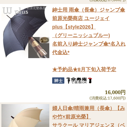
紳士用 雨傘（長傘）ジャンプ傘
前原光榮商店 ユージェイ
plus【style2026】
（グリーニッシュブルー)
名前入り紳士ジャンプ傘*名入れ
代金込*
★予約品★8月下旬入荷予定
16,000円
(消費税込:17,600円)
婦人日傘/晴雨兼用（長傘）
【み
や竹×前原光榮】
サラクール マリアジェンヌ（ベ