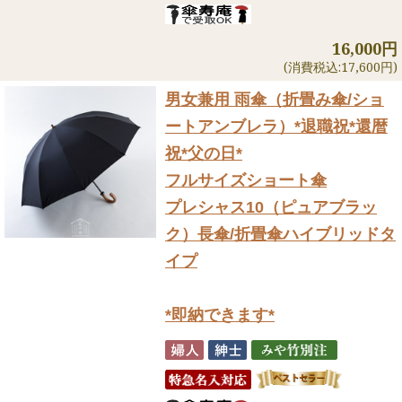
16,000円
(消費税込:17,600円)
男女兼用 雨傘（折畳み傘/ショ
ートアンブレラ）
*退職祝*還暦
祝*父の日*
フルサイズショート傘
プレシャス10（ピュアブラッ
ク）長傘/折畳傘ハイブリッドタ
イプ
*即納できます*