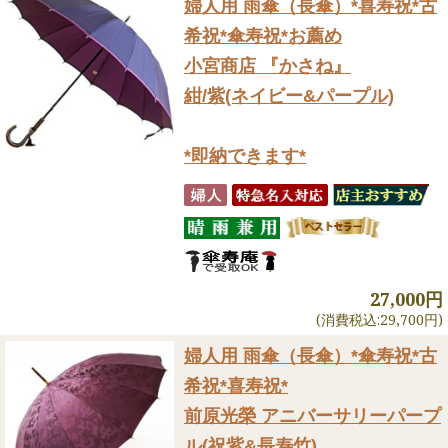
婦人用 雨傘（長傘）
*喜寿祝*古
希祝*傘寿祝*お薦め
小宮商店 『かさね』
紺/紫(ネイビー&パープル)
*即納できます*
27,000円
(消費税込:29,700円)
婦人用 雨傘（長傘）
*傘寿祝*古
希祝*喜寿祝*
前原光榮 アニバーサリーパープ
ル(祝紫&長寿竹)