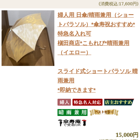
(消費税込:17,600円)
婦人用 日傘/晴雨兼用（ショー
トパラソル）
*傘寿祝おすすめ*
特急名入れ可
槇田商店*こもれび*晴雨兼用
（イエロー）
スライド式ショートパラソル 晴
雨兼用
*即納できます*
15,000円