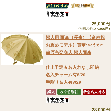
25,000円
(消費税込:27,500円)
婦人用 雨傘（長傘）
【傘寿祝
お薦めモデル】黄華*おうか*
前原光榮商店 婦人雨傘
仕上予定★名入れなし即納
名入チャーム有8/20
手彫り名入有8/29
28,000円