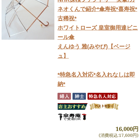
ネオくんで紹介
*傘寿祝*喜寿祝*
古稀祝*
ホワイトローズ 皇室御用達ビニ
ール傘
えんゆう 雅(みやび)【ベージ
ュ】
*特急名入対応*名入れなしは即
納*
16,000円
(消費税込:17,600円)