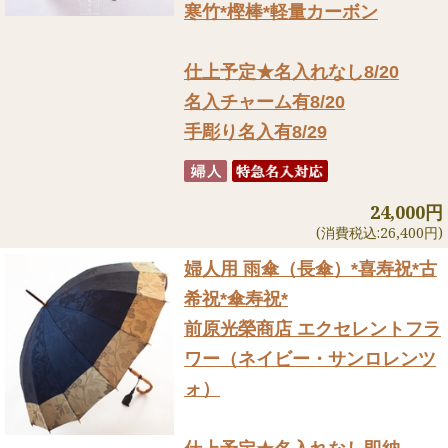
寒竹*樫棒*軽量カーボン
仕上予定★名入れなし8/20
名入チャーム有8/20
手彫り名入有8/29
24,000円
(消費税込:26,400円)
婦人用 雨傘（長傘）
*喜寿祝*古
希祝*傘寿祝*
前原光榮商店 エクセレントフラ
ワー（ネイビー・サンロレンツ
ォ）