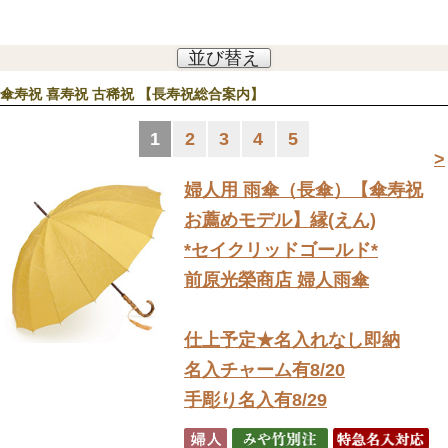
並び替え
傘寿祝 喜寿祝 古稀祝 【長寿祝総合案内】
1
2
3
4
5
>
婦人用 雨傘（長傘）
【傘寿祝
お薦めモデル】縁(えん)
*セイクリッドゴールド*
前原光榮商店 婦人雨傘
仕上予定★名入れなし即納
名入チャーム有8/20
手彫り名入有8/29