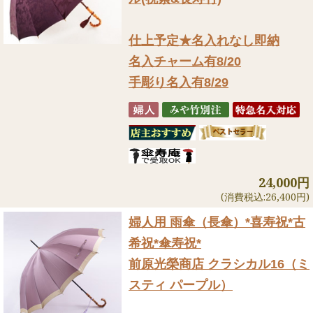
仕上予定★名入れなし即納
名入チャーム有8/20
手彫り名入有8/29
24,000円
(消費税込:26,400円)
婦人用 雨傘（長傘）
*喜寿祝*古
希祝*傘寿祝*
前原光榮商店 クラシカル16（ミ
スティ パープル）