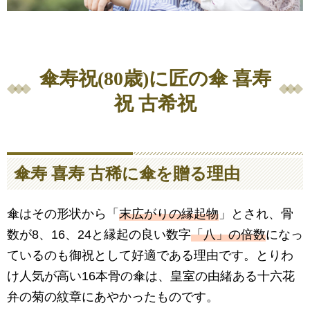
傘寿祝(80歳)に匠の傘 喜寿
祝 古希祝
傘寿 喜寿 古稀に傘を贈る理由
傘はその形状から「
末広がりの縁起物
」とされ、骨
数が8、16、24と縁起の良い数字
「八」の倍数
になっ
ているのも御祝として好適である理由です。とりわ
け人気が高い16本骨の傘は、皇室の由緒ある十六花
弁の菊の紋章にあやかったものです。