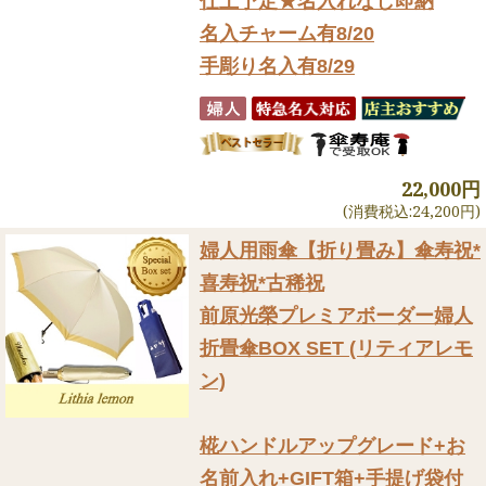
仕上予定★名入れなし即納
名入チャーム有8/20
手彫り名入有8/29
22,000円
(消費税込:24,200円)
婦人用雨傘【折り畳み】
傘寿祝*
喜寿祝*古稀祝
前原光榮プレミアボーダー婦人
折畳傘BOX SET (リティアレモ
ン)
椛ハンドルアップグレード+お
名前入れ+GIFT箱+手提げ袋付