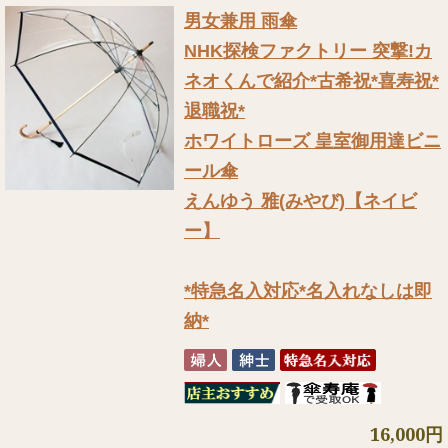
男女兼用 雨傘
NHK探検ファクトリー 突撃!カ
ネオくんで紹介
*古希祝*喜寿祝*
退職祝*
ホワイトローズ 皇室御用達ビニ
ール傘
えんゆう 雅(みやび)【ネイビ
ー】
*特急名入対応*名入れなしは即
納*
16,000円