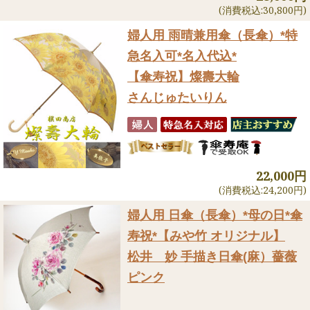
(消費税込:30,800円)
婦人用 雨晴兼用傘（長傘）
*特
急名入可*名入代込*
【傘寿祝】燦壽大輪
さんじゅたいりん
22,000円
(消費税込:24,200円)
婦人用 日傘（長傘）
*母の日*傘
寿祝*【みや竹 オリジナル】
松井 妙 手描き日傘(麻）薔薇
ピンク