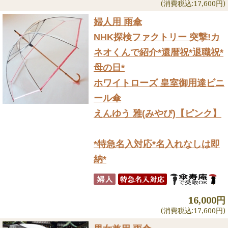
(消費税込:17,600円)
婦人用 雨傘
NHK探検ファクトリー 突撃!カ
ネオくんで紹介
*還暦祝*退職祝*
母の日*
ホワイトローズ 皇室御用達ビニ
ール傘
えんゆう 雅(みやび)【ピンク】
*特急名入対応*名入れなしは即
納*
16,000円
(消費税込:17,600円)