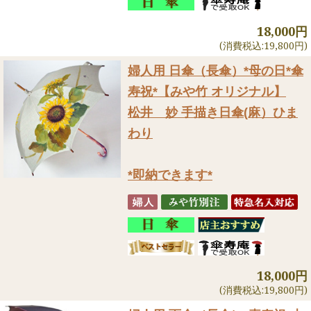
18,000円
(消費税込:19,800円)
婦人用 日傘（長傘）
*母の日*傘
寿祝*【みや竹 オリジナル】
松井 妙 手描き日傘(麻）ひま
わり
*即納できます*
18,000円
(消費税込:19,800円)