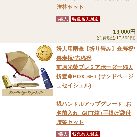
贈答セット
16,000円
(消費税込:17,600円)
婦人用雨傘【折り畳み】
傘寿祝*
喜寿祝*古稀祝
前原光榮プレミアボーダー婦人
折畳傘BOX SET (サンドベージ
ュセイシェル)
椛ハンドルアップグレード+お
名前入れ+GIFT箱+手提げ袋付
贈答セット