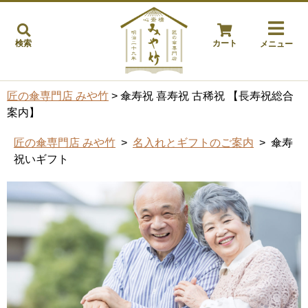
検索
カート
メニュー
匠の傘専門店 みや竹
> 傘寿祝 喜寿祝 古稀祝 【長寿祝総合
案内】
匠の傘専門店 みや竹
>
名入れとギフトのご案内
> 傘寿
祝いギフト