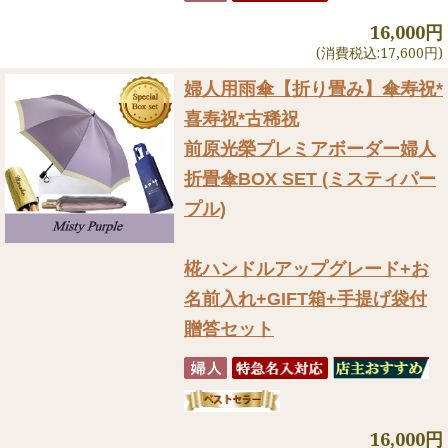
16,000円
(消費税込:17,600円)
婦人用雨傘【折り畳み】
傘寿祝*
喜寿祝*古稀祝
前原光榮プレミアボーダー婦人
折畳傘BOX SET (ミスティパー
プル)
椛ハンドルアップグレード+お
名前入れ+GIFT箱+手提げ袋付
贈答セット
16,000円