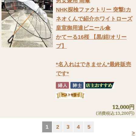
男女兼用 雨傘
NHK探検ファクトリー 突撃!カ
ネオくんで紹介
ホワイトローズ
皇室御用達ビニール傘
かてーる16桜 【黒/紺/オリー
ブ】
*名入れはできません*最終販売
です*
12,000円
(消費税込:13,200円)
1
2
3
4
5
>