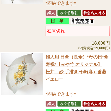
*即納できます*
在庫切れ
18,000円
(消費税込:19,800円)
婦人用 日傘（長傘）
*母の日*傘
寿祝*【みや竹 オリジナル】
松井 妙 手描き日傘(麻）薔薇
イエロー
*即納できます*