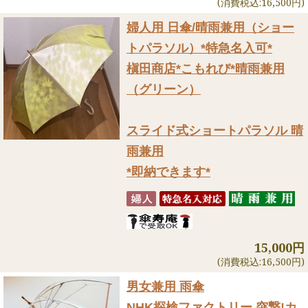
(消費税込:16,500円)
婦人用 日傘/晴雨兼用（ショー
トパラソル）
*特急名入可*
槇田商店*こもれび*晴雨兼用
（グリーン）
スライド式ショートパラソル 晴
雨兼用
*即納できます*
15,000円
(消費税込:16,500円)
男女兼用 雨傘
NHK探検ファクトリー 突撃!カ