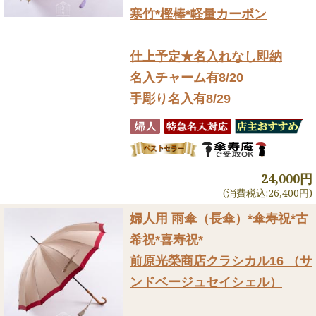
寒竹*樫棒*軽量カーボン
仕上予定★名入れなし即納
名入チャーム有8/20
手彫り名入有8/29
24,000円
(消費税込:26,400円)
婦人用 雨傘（長傘）
*傘寿祝*古
希祝*喜寿祝*
前原光榮商店クラシカル16 （サ
ンドベージュセイシェル）