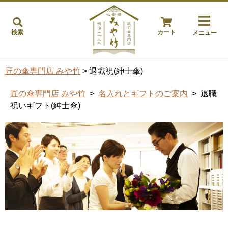
検索
カート
メニュー
匠の傘専門店 みや竹
> 退職祝(紳士傘)
匠の傘専門店 みや竹
>
名入れとギフトのご案内
> 退職
祝いギフト(紳士傘)