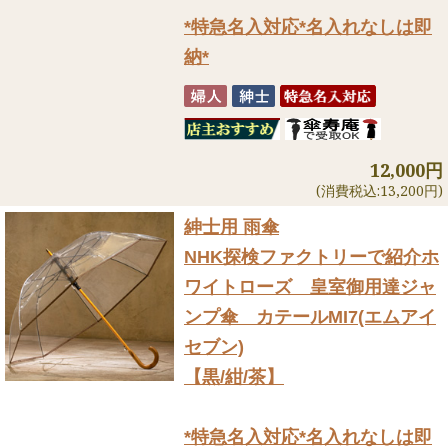
*特急名入対応*名入れなしは即
納*
12,000円
(消費税込:13,200円)
紳士用 雨傘
NHK探検ファクトリーで紹介
ホ
ワイトローズ 皇室御用達ジャ
ンプ傘 カテールMI7(エムアイ
セブン)
【黒/紺/茶】
*特急名入対応*名入れなしは即