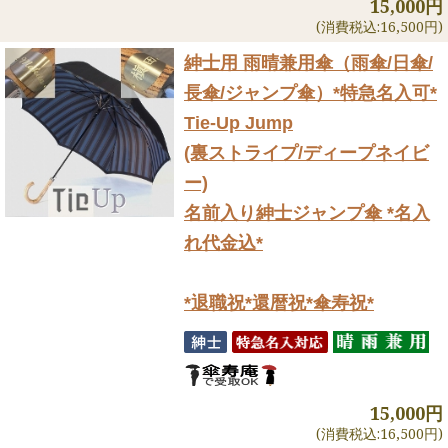
15,000円
(消費税込:16,500円)
紳士用 雨晴兼用傘（雨傘/日傘/
長傘/ジャンプ傘）
*特急名入可*
Tie-Up Jump
(裏ストライプ/ディープネイビ
ー)
名前入り紳士ジャンプ傘 *名入
れ代金込*
*退職祝*還暦祝*傘寿祝*
15,000円
(消費税込:16,500円)