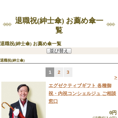
退職祝(紳士傘) お薦め傘一
覧
退職祝(紳士傘) お薦め傘一覧
並び替え
退職祝(紳士傘)
1
2
3
>
エグゼクティブギフト 各種御
祝・内祝
コンシェルジュ ご相談
窓口
0円
(消費税込:0円)