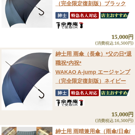
（完全限定復刻版）ブラック
15,000円
(消費税込:16,500円)
紳士用 雨傘（長傘）
*父の日*退
職祝*内祝*
WAKAO A-jump エージャンプ
（完全限定復刻版）ネイビー
15,000円
(消費税込:16,500円)
紳士用 雨晴兼用傘（雨傘/日傘/