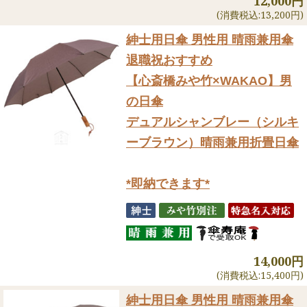
12,000円
(消費税込:13,200円)
紳士用日傘 男性用 晴雨兼用傘
退職祝おすすめ
【心斎橋みや竹×WAKAO】男
の日傘
デュアルシャンブレー（シルキ
ーブラウン）晴雨兼用折畳日傘
*即納できます*
14,000円
(消費税込:15,400円)
紳士用日傘 男性用 晴雨兼用傘