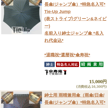
長傘/ジャンプ傘）
*特急名入可*
Tie-Up Jump
(表ストライプ/グリーン&ネイビ
ー)
名前入り紳士ジャンプ傘 *名入
れ代金込*
*退職祝*還暦祝*傘寿祝*
15,000円
(消費税込:16,500円)
紳士用 雨晴兼用傘（雨傘/日傘/
長傘/ジャンプ傘）
*特急名入可*