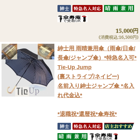
15,000円
(消費税込:16,500円)
紳士用 雨晴兼用傘（雨傘/日傘/
長傘/ジャンプ傘）
*特急名入可*
Tie-Up Jump
(裏ストライプ/ネイビー)
名前入り紳士ジャンプ傘 *名入
れ代金込*
*退職祝*還暦祝*傘寿祝*