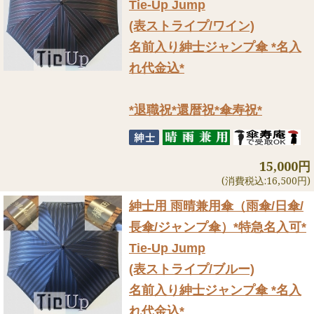
Tie-Up Jump
(表ストライプ/ワイン)
名前入り紳士ジャンプ傘 *名入
れ代金込*
*退職祝*還暦祝*傘寿祝*
15,000円
(消費税込:16,500円)
紳士用 雨晴兼用傘（雨傘/日傘/
長傘/ジャンプ傘）
*特急名入可*
Tie-Up Jump
(表ストライプ/ブルー)
名前入り紳士ジャンプ傘 *名入
れ代金込*