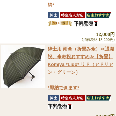
納*
12,000円
(消費税込:13,200円)
紳士用 雨傘（折畳み傘）
≪退職
祝、傘寿祝おすすめ≫【折畳】
Komiya *Lido* リド（アドリア
ン・グリーン）
*即納できます*