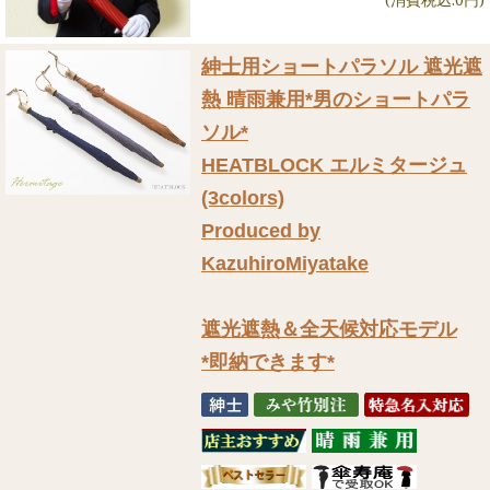
紳士用ショートパラソル 遮光遮
熱 晴雨兼用
*男のショートパラ
ソル*
HEATBLOCK エルミタージュ
(3colors)
Produced by
KazuhiroMiyatake
遮光遮熱＆全天候対応モデル
*即納できます*