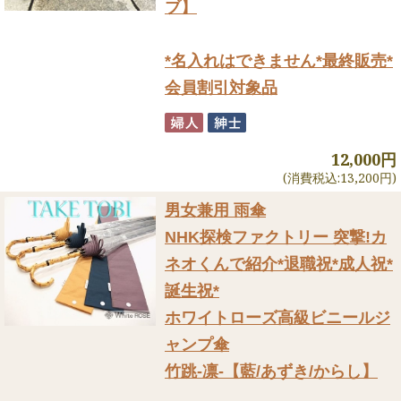
ブ】
*名入れはできません*最終販売*
会員割引対象品
12,000円
(消費税込:13,200円)
男女兼用 雨傘
NHK探検ファクトリー 突撃!カ
ネオくんで紹介
*退職祝*成人祝*
誕生祝*
ホワイトローズ高級ビニールジ
ャンプ傘
竹跳-凛-【藍/あずき/からし】