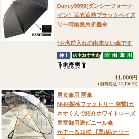
Dancy9999(ダンシーフォーナ
イン）遮光遮熱ブラックペイズ
リー晴雨兼用折畳傘
*お名前入れの出来ない傘です
11,000円
(消費税込:12,100円)
男女兼用 雨傘
NHK探検ファクトリー 突撃!カ
ネオくんで紹介
ホワイトローズ
皇室御用達ビニール傘
かてーる16桜 【黒/紺/オリー