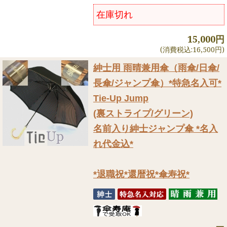
在庫切れ
15,000円
(消費税込:16,500円)
紳士用 雨晴兼用傘（雨傘/日傘/
長傘/ジャンプ傘）
*特急名入可*
Tie-Up Jump
(裏ストライプ/グリーン)
名前入り紳士ジャンプ傘 *名入
れ代金込*
*退職祝*還暦祝*傘寿祝*