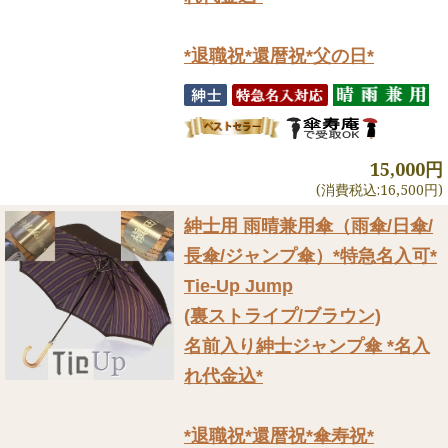
*退職祝*還暦祝*父の日*
15,000円
(消費税込:16,500円)
紳士用 雨晴兼用傘（雨傘/日傘/
長傘/ジャンプ傘）
*特急名入可*
Tie-Up Jump
(裏ストライプ/ブラウン)
名前入り紳士ジャンプ傘 *名入
れ代金込*
*退職祝*還暦祝*傘寿祝*