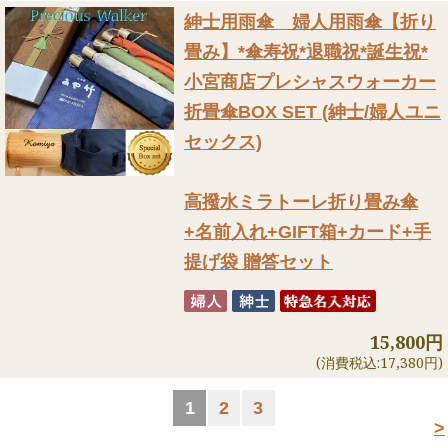
紳士用雨傘 婦人用雨傘【折り
畳み】
*傘寿祝*退職祝*誕生祝*
小宮商店プレシャスウォーカー
折畳傘BOX SET (紳士/婦人ユニ
セックス)
高撥水ミラトーレ折り畳み傘
+名前入れ+GIFT箱+カード+手
提げ袋 贈答セット
15,800円
(消費税込:17,380円)
1
2
3
>