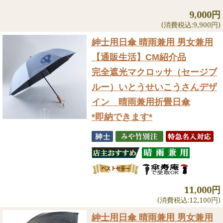
9,000円
(消費税込:9,900円)
紳士用日傘 晴雨兼用 男女兼用
【通販生活】CM紹介品
完全遮光マクロッサ（セージブ
ルー）いとうせいこうさんデザ
イン 晴雨兼用折畳日傘
*即納できます*
11,000円
(消費税込:12,100円)
紳士用日傘 晴雨兼用 男女兼用