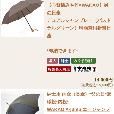
【心斎橋みや竹×WAKAO】男
の日傘
デュアルシャンブレー（パスト
ラルグリーン）晴雨兼用折畳日
傘
*即納できます*
14,000円
(消費税込:15,400円)
紳士用 雨傘（長傘）
*父の日*退
職祝*内祝*
WAKAO A-jump エージャンプ