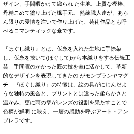
ザイン、手間暇かけて織られ た生地、上質な樫棒、
丹精こめて塗り上げた楓手元。 熟練職人達が、あら
ん限りの愛情を注いで作り上げた、芸術作品とも呼
べるロマンティックな傘です。
『ほぐし織り』とは、仮糸を入れた生地に手捺染
し、仮糸を抜いて(ほぐして)から本織りをする伝統工
芸。手間暇のかかった匠の技を傘に活かして、革新
的なデザインを表現してきたの がモンブランヤマグ
チ。『ほぐし織り』の特徴は、絵の具がにじんだよ
うな独特の風合と、プリントとは違った柔らかさと
温かみ。更に雨の雫がレンズの役割を果たすことで
色柄が鮮明 に映え、一層の感動を呼ぶアート・アン
ブレラです。