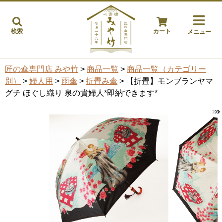
検索
カート
メニュー
匠の傘専門店 みや竹
>
商品一覧
>
商品一覧（カテゴリー
別）
>
婦人用
>
雨傘
>
折畳み傘
> 【折畳】モンブランヤマ
グチ ほぐし織り 泉の貴婦人*即納できます*