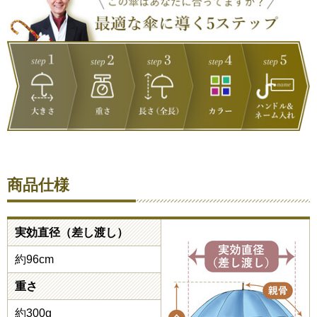
商品仕様
実効直径（差し渡し）
約96cm
重さ
約300g