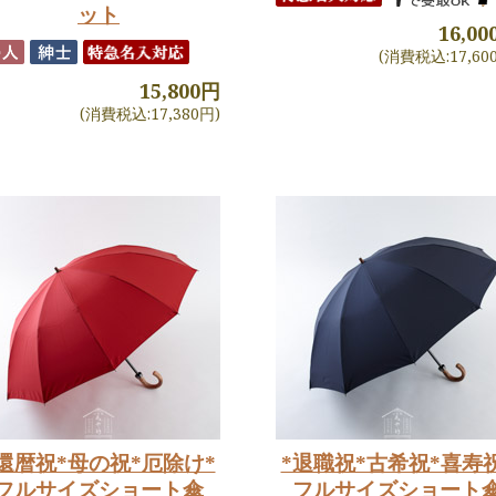
ット
16,0
(消費税込:17,60
15,800円
(消費税込:17,380円)
還暦祝*母の祝*厄除け*
*退職祝*古希祝*喜寿
フルサイズショート傘
フルサイズショート