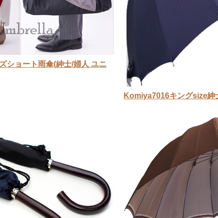
イズショート雨傘(紳士/婦人 ユニ
Komiya7016キングsiz