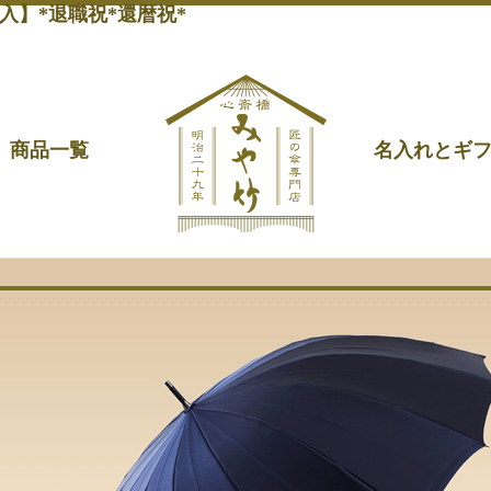
入】*退職祝*還暦祝*
商品一覧
名入れとギ