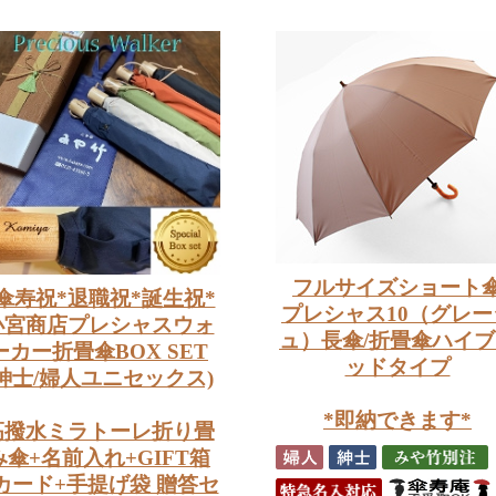
フルサイズショート
傘寿祝*退職祝*誕生祝*
プレシャス10（グレー
小宮商店プレシャスウォ
ュ）長傘/折畳傘ハイ
ーカー折畳傘BOX SET
ッドタイプ
(紳士/婦人ユニセックス)
*即納できます*
高撥水ミラトーレ折り畳
み傘+名前入れ+GIFT箱
カード+手提げ袋 贈答セ