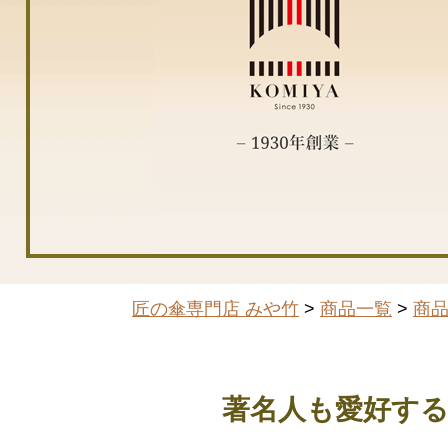
匠の傘専門店 みや竹
>
商品一覧
>
商
著名人も愛好す