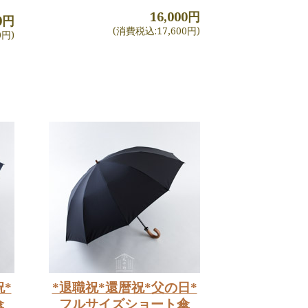
16,000円
00円
(消費税込:17,600円)
0円)
祝*
*退職祝*還暦祝*父の日*
傘
フルサイズショート傘