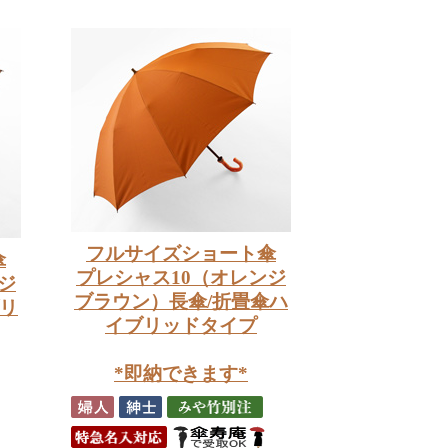
フルサイズショート傘
傘
プレシャス10（オレンジ
ジ
ブラウン）長傘/折畳傘ハ
ブリ
イブリッドタイプ
*即納できます*