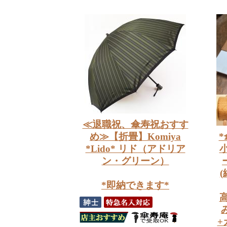
≪退職祝、傘寿祝おすす
め≫【折畳】Komiya
*
*Lido* リド（アドリア
ン・グリーン）
*即納できます*
+