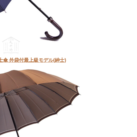
e紳士傘 外袋付最上級モデル(紳士)