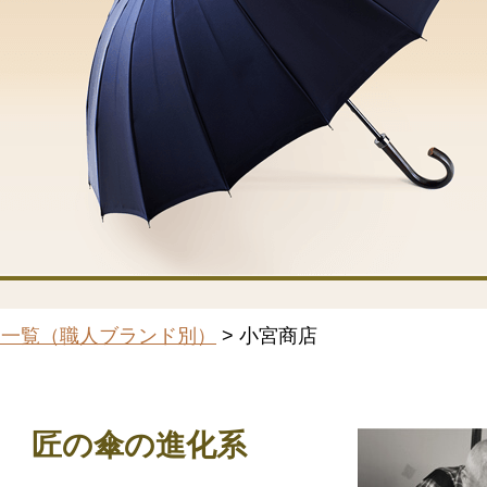
品一覧（職人ブランド別）
> 小宮商店
る 匠の傘の進化系