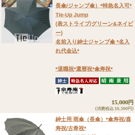
長傘/ジャンプ傘）
*特急名入可*
Tie-Up Jump
(表ストライプ/グリーン&ネイビ
ー)
名前入り紳士ジャンプ傘 *名入
れ代金込*
*退職祝*還暦祝*傘寿祝*
15,000円
(消費税込:16,500円)
紳士用 雨傘（長傘）
*傘寿祝/喜
寿祝/古希祝*