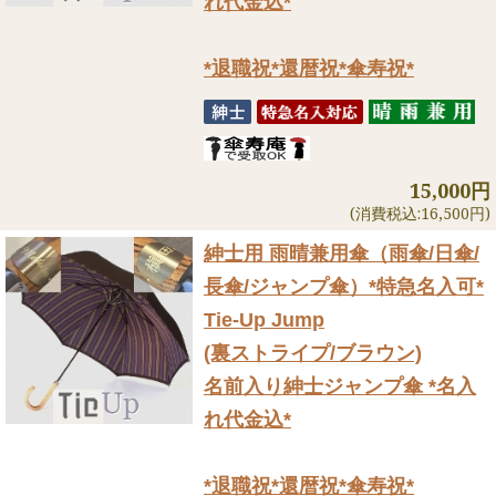
れ代金込*
*退職祝*還暦祝*傘寿祝*
15,000円
(消費税込:16,500円)
紳士用 雨晴兼用傘（雨傘/日傘/
長傘/ジャンプ傘）
*特急名入可*
Tie-Up Jump
(裏ストライプ/ブラウン)
名前入り紳士ジャンプ傘 *名入
れ代金込*
*退職祝*還暦祝*傘寿祝*