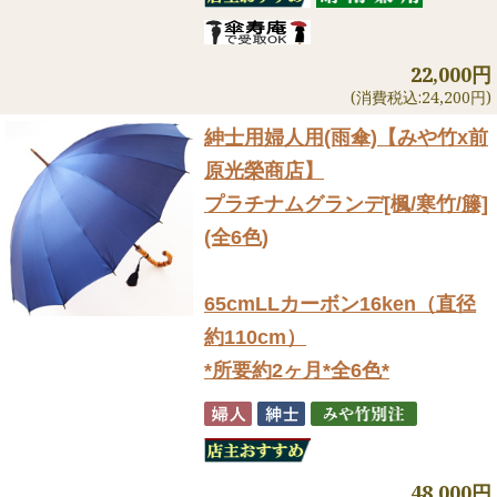
22,000円
(消費税込:24,200円)
紳士用婦人用(雨傘)
【みや竹x前
原光榮商店】
プラチナムグランデ[楓/寒竹/籐]
(全6色)
65cmLLカーボン16ken（直径
約110cm）
*所要約2ヶ月*全6色*
48,000円