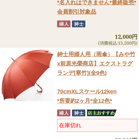
*名入れはできません*最終販売*
会員割引対象品
12,000円
(消費税込:13,200円)
紳士用婦人用（雨傘）
【みや竹
x前原光榮商店】エクストラグ
ランデ[寒竹](全9色)
70cmXLスケール12ken
*所要約2ヶ月*全12色*
在庫切れ