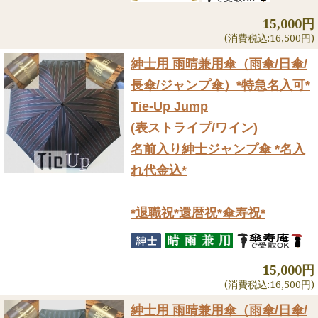
15,000円
(消費税込:16,500円)
紳士用 雨晴兼用傘（雨傘/日傘/
長傘/ジャンプ傘）
*特急名入可*
Tie-Up Jump
(表ストライプ/ワイン)
名前入り紳士ジャンプ傘 *名入
れ代金込*
*退職祝*還暦祝*傘寿祝*
15,000円
(消費税込:16,500円)
紳士用 雨晴兼用傘（雨傘/日傘/