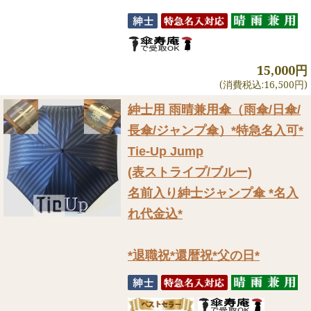
15,000円
(消費税込:16,500円)
紳士用 雨晴兼用傘（雨傘/日傘/
長傘/ジャンプ傘）
*特急名入可*
Tie-Up Jump
(表ストライプ/ブルー)
名前入り紳士ジャンプ傘 *名入
れ代金込*
*退職祝*還暦祝*父の日*