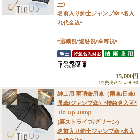
ー)
名前入り紳士ジャンプ傘 *名入
れ代金込*
*退職祝*還暦祝*傘寿祝*
15,000円
(消費税込:16,500円)
紳士用 雨晴兼用傘（雨傘/日傘/
長傘/ジャンプ傘）
*特急名入可*
Tie-Up Jump
(裏ストライプ/グリーン)
名前入り紳士ジャンプ傘 *名入