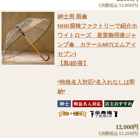
(消費税込:52,800円)
紳士用 雨傘
NHK探検ファクトリーで紹介
ホ
ワイトローズ 皇室御用達ジャ
ンプ傘 カテールMI7(エムアイ
セブン)
【黒/紺/茶】
*特急名入対応*名入れなしは即
納*
12,000円
(消費税込:13,200円)