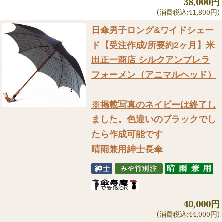
38,000円
(消費税込:41,800円)
日傘男子ロング&ワイドシェー
ド
【受注作成/所要約2ヶ月】米
田正一商店 シルクアンブレラ
フォーメン（アニマルヘッド）
※掲載写真のネイビーは終了し
ました。色違いのブラックでし
たら作成可能です
晴雨兼用紳士長傘
40,000円
(消費税込:44,000円)