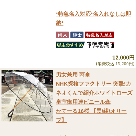
*特急名入対応*名入れなしは即
納*
12,000円
(消費税込:13,200円)
男女兼用 雨傘
NHK探検ファクトリー 突撃!カ
ネオくんで紹介
ホワイトローズ
皇室御用達ビニール傘
かてーる16桜 【黒/紺/オリー
ブ】