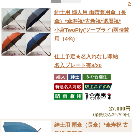
>
紳士用 婦人用 雨晴兼用傘（長
傘）
*傘寿祝*古希祝*還暦祝*
小宮TwoPly(ツープライ)雨晴兼
用（4色)
仕上予定★名入れなし即納
名入プレート有8/20
27,000円
(消費税込:29,700円)
紳士用 雨傘（長傘）
*傘寿祝 古