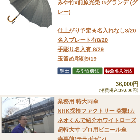
みや竹x前原光榮 Gグランデ (グ
レー)
仕上がり予定★名入れなし8/20
名入プレート有8/20
手彫り名入有 8/29
玉留め彫刻9/19
36,000円
(消費税込:39,600円)
業務用 特大雨傘
NHK探検ファクトリー 突撃!カ
ネオくんで紹介
ホワイトローズ
超特大寸 プロ用ビニール傘
寺墓前(テラボゼン)