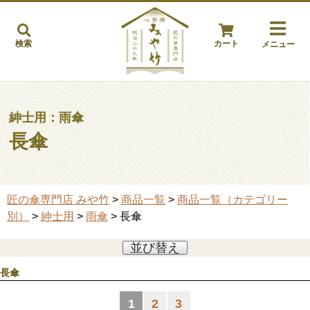
検索
カート
メニュー
紳士用：雨傘
長傘
匠の傘専門店 みや竹
>
商品一覧
>
商品一覧（カテゴリー
別）
>
紳士用
>
雨傘
> 長傘
並び替え
長傘
1
2
3