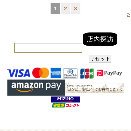
1
2
3
>