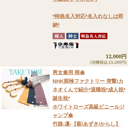
*特急名入対応*名入れなしは即
納*
12,000円
(消費税込:13,200円)
男女兼用 雨傘
NHK探検ファクトリー 突撃!カ
ネオくんで紹介
*退職祝*成人祝*
誕生祝*
ホワイトローズ高級ビニールジ
ャンプ傘
竹跳-凛-【藍/あずき/からし】