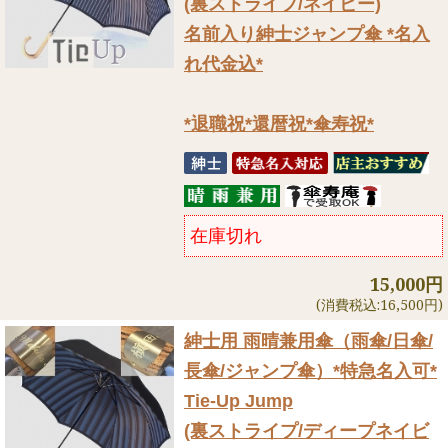
(裏ストライプ/ネイビー)
名前入り紳士ジャンプ傘 *名入
れ代金込*
*退職祝*還暦祝*傘寿祝*
在庫切れ
15,000円
(消費税込:16,500円)
紳士用 雨晴兼用傘（雨傘/日傘/
長傘/ジャンプ傘）
*特急名入可*
Tie-Up Jump
(裏ストライプ/ディープネイビ