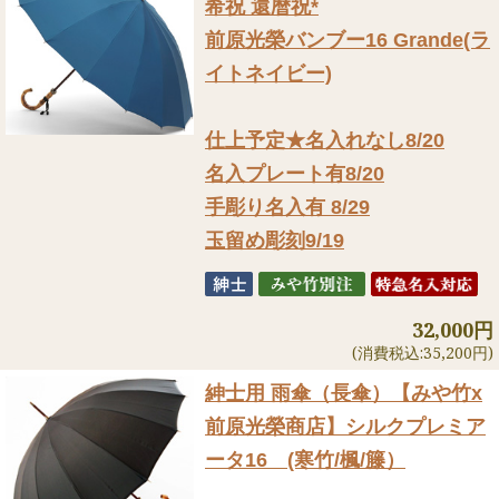
希祝 還暦祝*
前原光榮バンブー16 Grande(ラ
イトネイビー)
仕上予定★名入れなし8/20
名入プレート有8/20
手彫り名入有 8/29
玉留め彫刻9/19
32,000円
(消費税込:35,200円)
紳士用 雨傘（長傘）
【みや竹x
前原光榮商店】シルクプレミア
ータ16 (寒竹/楓/籐）