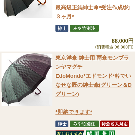
最高級正絹紳士傘*受注作成/約
３ヶ月*
88,000円
(消費税込:96,800円)
東京洋傘 紳士用 雨傘
モンブラ
ンヤマグチ
EdoMondo*エドモンド*粋でい
なせな匠の紳士傘(グリーン＆D
グリーン)
*即納できます*