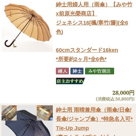
紳士用婦人用（雨傘）
【みや竹
x前原光榮商店】
ジェネシス16[楓/寒竹/籐](全6
色)
60cmスタンダード16ken
*所要約2ヶ月*全6色*
28,000円
(消費税込:30,800円)
紳士用 雨晴兼用傘（雨傘/日傘/
長傘/ジャンプ傘）
*特急名入可*
Tie-Up Jump