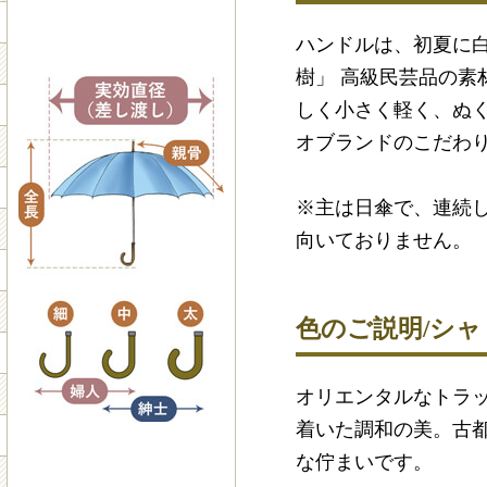
ハンドルは、初夏に
樹」 高級民芸品の素
しく小さく軽く、ぬ
オブランドのこだわ
※主は日傘で、連続
向いておりません。
色のご説明/シ
オリエンタルなトラ
着いた調和の美。古
な佇まいです。