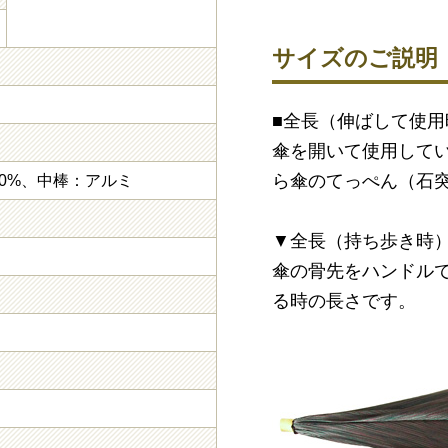
サイズのご説明
■全長（伸ばして使用時
傘を開いて使用して
ら傘のてっぺん（石
00%、中棒：アルミ
▼全長（持ち歩き時）
傘の骨先をハンドル
る時の長さです。