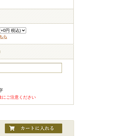
ちら
力
字
字
数にご注意ください