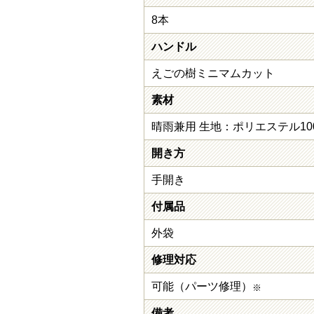
8本
ハンドル
えごの樹ミニマムカット
素材
晴雨兼用 生地：ポリエステル1
開き方
手開き
付属品
外袋
修理対応
可能（パーツ修理）
※
備考