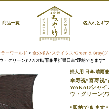
商品一覧
名入れとギ
d* カラーワールド
>
傘の極み*ステイタス*Green & Gray
ドウ・グリーン)ワカオ晴雨兼用折畳日傘*即納できます*
婦人用 日傘/晴雨
傘寿祝*喜寿祝*
WAKAOシャ
ウ・グリーン)
*即納できます*