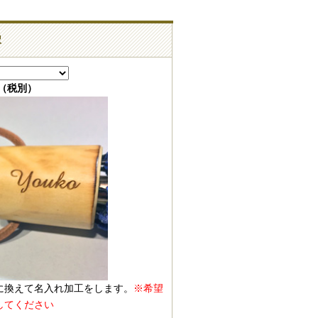
択
0（税別）
に換えて名入れ加工をします。
※希望
してください