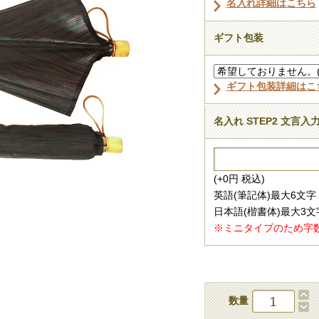
名入れ詳細はこちら
ギフト包装
ギフト包装詳細はこ
名入れ STEP2 文言入
(+0円 税込)
英語(筆記体)最大6文
日本語(楷書体)最大3文
※ミニタイプのため字
数量