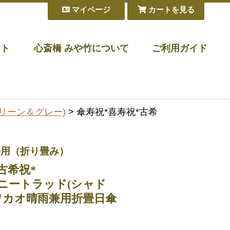
マイページ
カートを見る
フト
心斎橋 みや竹について
ご利用ガイド
(グリーン＆グレー)
> 傘寿祝*喜寿祝*古希
兼用（折り畳み）
古希祝*
イニートラッド(シャド
ワカオ晴雨兼用折畳日傘