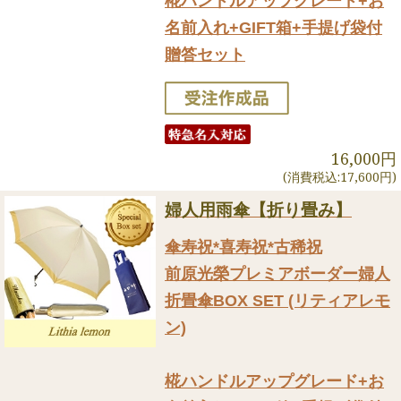
椛ハンドルアップグレード+お
名前入れ+GIFT箱+手提げ袋付
贈答セット
16,000円
(消費税込:17,600円)
婦人用雨傘【折り畳み】
傘寿祝*喜寿祝*古稀祝
前原光榮プレミアボーダー婦人
折畳傘BOX SET (リティアレモ
ン)
椛ハンドルアップグレード+お