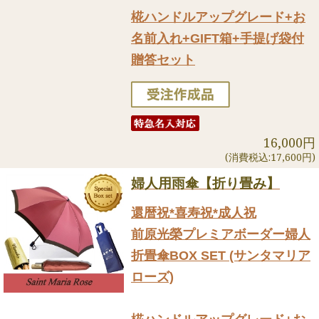
椛ハンドルアップグレード+お
名前入れ+GIFT箱+手提げ袋付
贈答セット
16,000円
(消費税込:17,600円)
婦人用雨傘【折り畳み】
還暦祝*喜寿祝*成人祝
前原光榮プレミアボーダー婦人
折畳傘BOX SET (サンタマリア
ローズ)