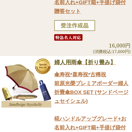
名前入れ+GIFT箱+手提げ袋付
贈答セット
16,000円
(消費税込:17,600円)
婦人用雨傘【折り畳み】
傘寿祝*喜寿祝*古稀祝
前原光榮プレミアボーダー婦人
折畳傘BOX SET (サンドベージ
ュセイシェル)
椛ハンドルアップグレード+お
名前入れ+GIFT箱+手提げ袋付