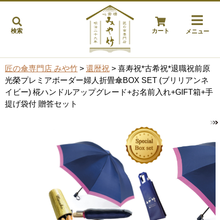
検索
カート
メニュー
匠の傘専門店 みや竹
>
還暦祝
> 喜寿祝*古希祝*退職祝前原
光榮プレミアボーダー婦人折畳傘BOX SET (ブリリアンネ
イビー) 椛ハンドルアップグレード+お名前入れ+GIFT箱+手
提げ袋付 贈答セット