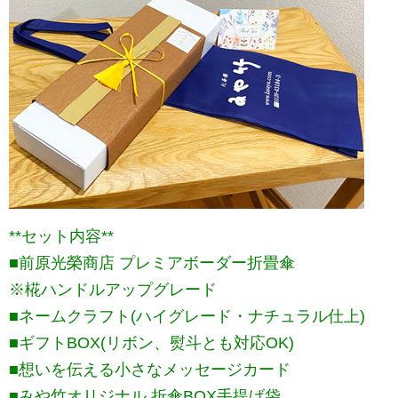
**セット内容**
■前原光榮商店 プレミアボーダー折畳傘
※椛ハンドルアップグレード
■ネームクラフト(ハイグレード・ナチュラル仕上)
■ギフトBOX(リボン、熨斗とも対応OK)
■想いを伝える小さなメッセージカード
■みや竹オリジナル 折傘BOX手提げ袋