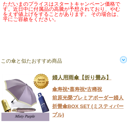
ただいまのプライスはスタートキャンペーン価格で
す。近日中に付属品の高騰が予想されており、やむ
をえず値上げをすることがあります。 その場合は、
平にご容赦をください。
この傘と似たおすすめ商品
婦人用雨傘【折り畳み】
傘寿祝*喜寿祝*古稀祝
前原光榮プレミアボーダー婦人
折畳傘BOX SET (ミスティパー
プル)