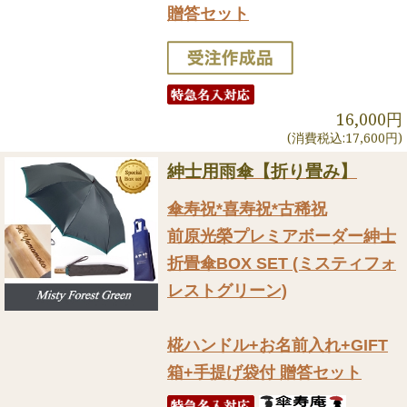
贈答セット
16,000円
(消費税込:17,600円)
紳士用雨傘【折り畳み】
傘寿祝*喜寿祝*古稀祝
前原光榮プレミアボーダー紳士
折畳傘BOX SET (ミスティフォ
レストグリーン)
椛ハンドル+お名前入れ+GIFT
箱+手提げ袋付 贈答セット