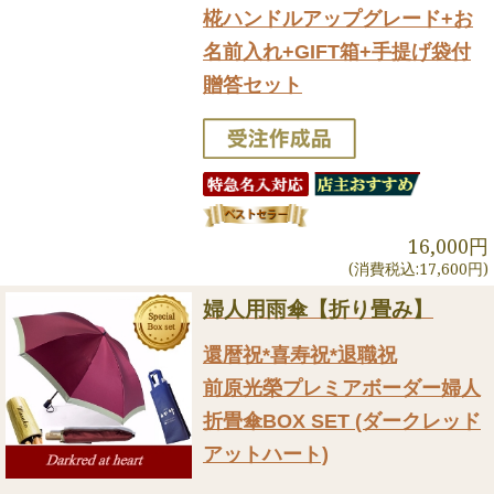
椛ハンドルアップグレード+お
名前入れ+GIFT箱+手提げ袋付
贈答セット
16,000円
(消費税込:17,600円)
婦人用雨傘【折り畳み】
還暦祝*喜寿祝*退職祝
前原光榮プレミアボーダー婦人
折畳傘BOX SET (ダークレッド
アットハート)