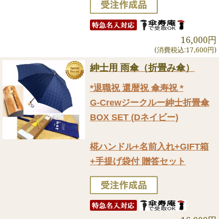
16,000円
(消費税込:17,600円)
紳士用 雨傘（折畳み傘）
*退職祝 還暦祝 傘寿祝 *
G-Crewジークルー紳士折畳傘
BOX SET (Dネイビー)
椛ハンドル+名前入れ+GIFT箱
+手提げ袋付 贈答セット