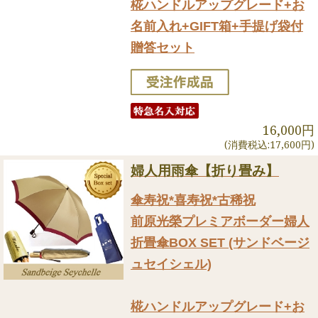
椛ハンドルアップグレード+お
名前入れ+GIFT箱+手提げ袋付
贈答セット
16,000円
(消費税込:17,600円)
婦人用雨傘【折り畳み】
傘寿祝*喜寿祝*古稀祝
前原光榮プレミアボーダー婦人
折畳傘BOX SET (サンドベージ
ュセイシェル)
椛ハンドルアップグレード+お