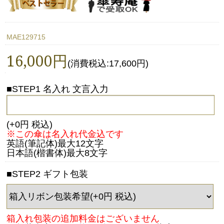
MAE129715
16,000円
(消費税込:17,600円)
■STEP1 名入れ 文言入力
(+0円 税込)
※この傘は名入れ代金込です
英語(筆記体)最大12文字
日本語(楷書体)最大8文字
■STEP2 ギフト包装
箱入れ包装の追加料金はございません