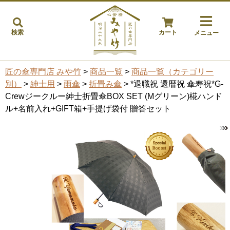
検索
カート
メニュー
匠の傘専門店 みや竹
>
商品一覧
>
商品一覧（カテゴリー
別）
>
紳士用
>
雨傘
>
折畳み傘
> *退職祝 還暦祝 傘寿祝*G-
Crewジークルー紳士折畳傘BOX SET (Mグリーン)椛ハンド
ル+名前入れ+GIFT箱+手提げ袋付 贈答セット