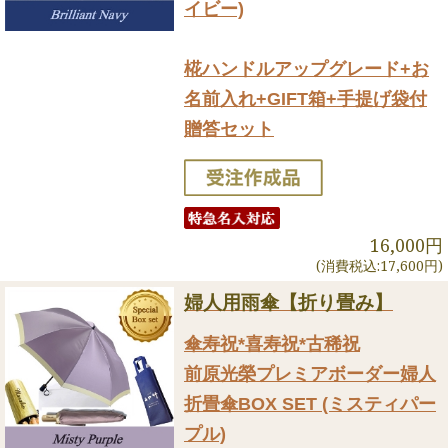
イビー)
椛ハンドルアップグレード+お
名前入れ+GIFT箱+手提げ袋付
贈答セット
16,000円
(消費税込:17,600円)
婦人用雨傘【折り畳み】
傘寿祝*喜寿祝*古稀祝
前原光榮プレミアボーダー婦人
折畳傘BOX SET (ミスティパー
プル)