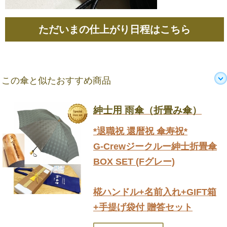
ただいまの仕上がり日程はこちら
この傘と似たおすすめ商品
紳士用 雨傘（折畳み傘）
*退職祝 還暦祝 傘寿祝*
G-Crewジークルー紳士折畳傘
BOX SET (Fグレー)
椛ハンドル+名前入れ+GIFT箱
+手提げ袋付 贈答セット