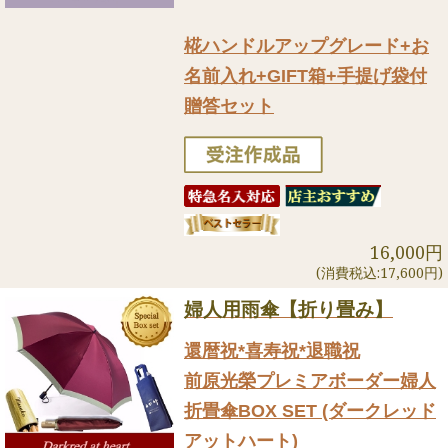
椛ハンドルアップグレード+お
名前入れ+GIFT箱+手提げ袋付
贈答セット
16,000円
(消費税込:17,600円)
婦人用雨傘【折り畳み】
還暦祝*喜寿祝*退職祝
前原光榮プレミアボーダー婦人
折畳傘BOX SET (ダークレッド
アットハート)