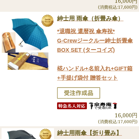
16,000円
(消費税込:17,600円)
紳士用 雨傘（折畳み傘）
*退職祝 還暦祝 傘寿祝*
G-Crewジークルー紳士折畳傘
BOX SET (ターコイズ)
椛ハンドル+名前入れ+GIFT箱
+手提げ袋付 贈答セット
16,000円
(消費税込:17,600円)
紳士用雨傘【折り畳み】