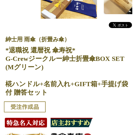
紳士用 雨傘（折畳み傘）
*退職祝 還暦祝 傘寿祝*
G-Crewジークルー紳士折畳傘BOX SET
(Mグリーン)
椛ハンドル+名前入れ+GIFT箱+手提げ袋
付 贈答セット