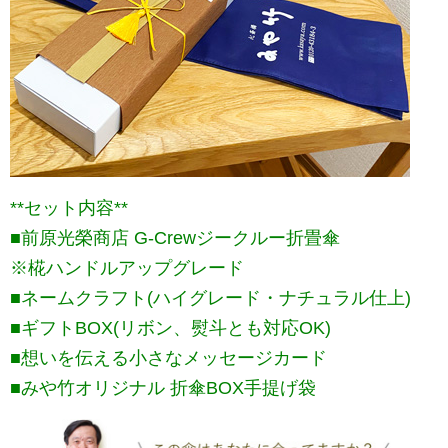
**セット内容**
■前原光榮商店 G-Crewジークルー折畳傘
※椛ハンドルアップグレード
■ネームクラフト(ハイグレード・ナチュラル仕上)
■ギフトBOX(リボン、熨斗とも対応OK)
■想いを伝える小さなメッセージカード
■みや竹オリジナル 折傘BOX手提げ袋