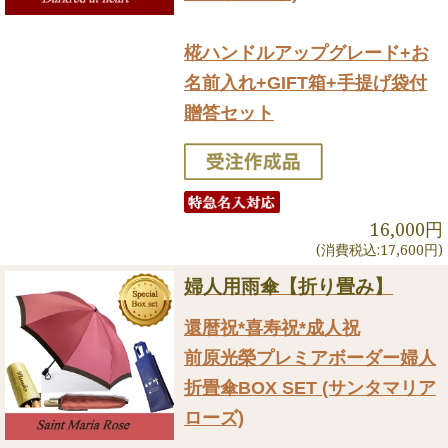
椛ハンドルアップグレード+お
名前入れ+GIFT箱+手提げ袋付
贈答セット
16,000円
(消費税込:17,600円)
婦人用雨傘【折り畳み】
還暦祝*喜寿祝*成人祝
前原光榮プレミアボーダー婦人
折畳傘BOX SET (サンタマリア
ローズ)