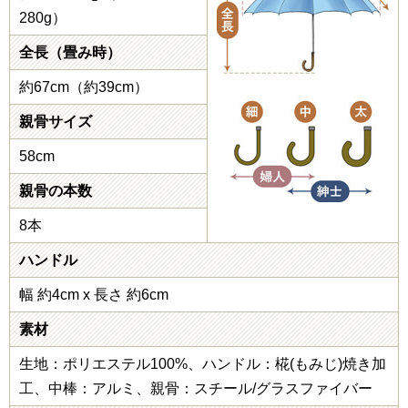
280g）
全長（畳み時）
約67cm（約39cm）
親骨サイズ
58cm
親骨の本数
8本
ハンドル
幅 約4cm x 長さ 約6cm
素材
生地：ポリエステル100%、ハンドル：椛(もみじ)焼き加
工、中棒：アルミ、親骨：スチール/グラスファイバー