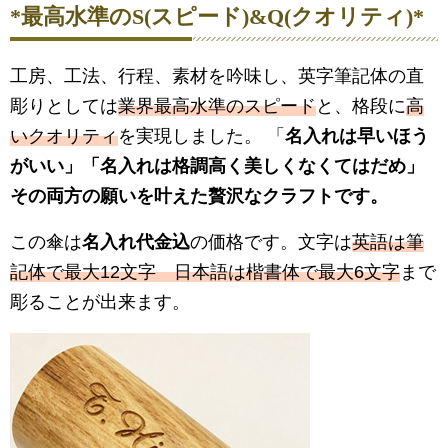
*最高水準のS(スピード)&Q(クオリティ)*
工房、工法、行程、素材を吟味し、英字筆記体の直
彫りとしては
業界最高水準のスピード
と、格段に
高
いクオリティ
を実現しました。 「
名入れは早いほう
がいい
」「
名入れは格調高く美しくなくてはだめ
」
その両方の願いを叶えた贅沢なクラフトです。
この傘は
名入れ代金込
の価格です。文字は
英語は筆
記体で最大12文字 日本語は楷書体で最大6文字
まで
彫ることが出来ます。