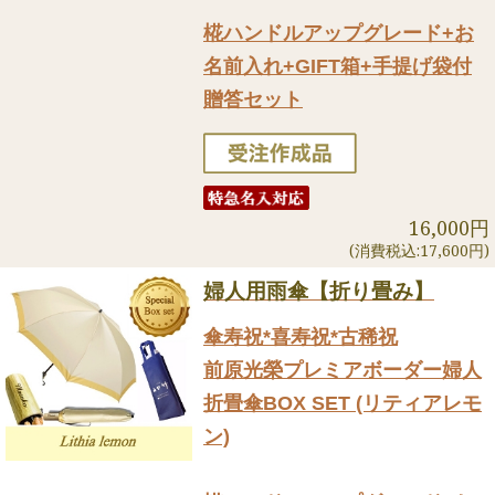
椛ハンドルアップグレード+お
名前入れ+GIFT箱+手提げ袋付
贈答セット
16,000円
(消費税込:17,600円)
婦人用雨傘【折り畳み】
傘寿祝*喜寿祝*古稀祝
前原光榮プレミアボーダー婦人
折畳傘BOX SET (リティアレモ
ン)