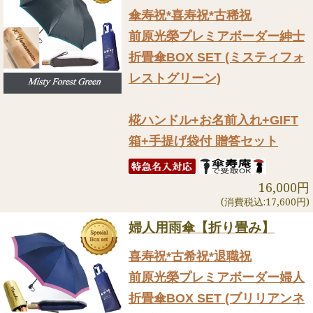
傘寿祝*喜寿祝*古稀祝
前原光榮プレミアボーダー紳士
折畳傘BOX SET (ミスティフォ
レストグリーン)
椛ハンドル+お名前入れ+GIFT
箱+手提げ袋付 贈答セット
16,000円
(消費税込:17,600円)
婦人用雨傘【折り畳み】
喜寿祝*古希祝*退職祝
前原光榮プレミアボーダー婦人
折畳傘BOX SET (ブリリアンネ