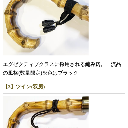
エグゼクティブクラスに採用される
編み房
。一流品
の風格(数量限定)※色はブラック
【3】ツイン(双房)