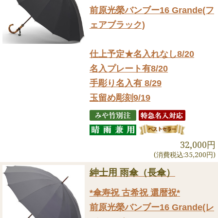
前原光榮バンブー16 Grande(フ
ェアブラック)
仕上予定★名入れなし8/20
名入プレート有8/20
手彫り名入有 8/29
玉留め彫刻9/19
32,000円
(消費税込:35,200円)
紳士用 雨傘（長傘）
*傘寿祝 古希祝 還暦祝*
前原光榮バンブー16 Grande(レ