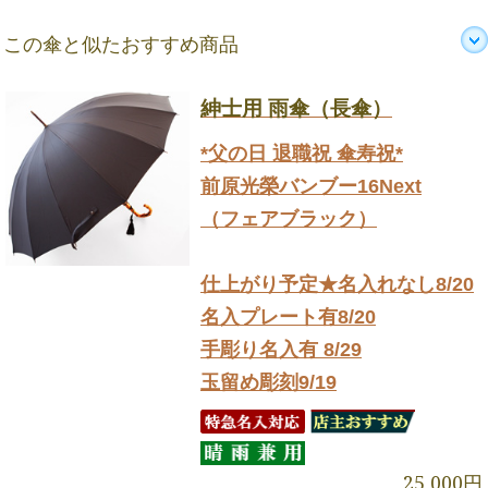
この傘と似たおすすめ商品
紳士用 雨傘（長傘）
*父の日 退職祝 傘寿祝*
前原光榮バンブー16Next
（フェアブラック）
仕上がり予定★名入れなし8/20
名入プレート有8/20
手彫り名入有 8/29
玉留め彫刻9/19
25,000円