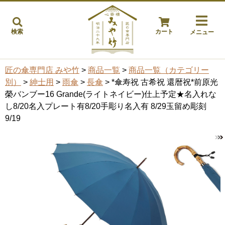
検索
カート
メニュー
匠の傘専門店 みや竹
>
商品一覧
>
商品一覧（カテゴリー
別）
>
紳士用
>
雨傘
>
長傘
> *傘寿祝 古希祝 還暦祝*前原光
榮バンブー16 Grande(ライトネイビー)仕上予定★名入れな
し8/20名入プレート有8/20手彫り名入有 8/29玉留め彫刻
9/19