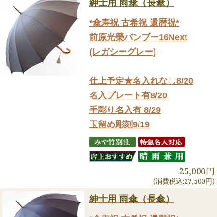
紳士用 雨傘（長傘）
*傘寿祝 古希祝 還暦祝*
前原光榮バンブー16Next
(レガシーグレー)
仕上予定★名入れなし8/20
名入プレート有8/20
手彫り名入有 8/29
玉留め彫刻9/19
25,000円
(消費税込:27,500円)
紳士用 雨傘（長傘）