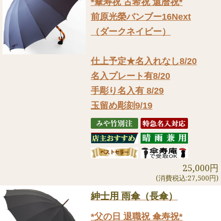
*傘寿祝 古希祝 還暦祝*
前原光榮バンブー16Next
（ダークネイビー）
仕上予定★名入れなし8/20
名入プレート有8/20
手彫り名入有 8/29
玉留め彫刻9/19
25,000円
(消費税込:27,500円)
紳士用 雨傘（長傘）
*父の日 退職祝 傘寿祝*