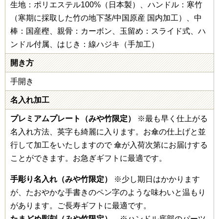
生地：ポリエステル100%（日本製）、ハンドル：寒竹
（寒期に採取した竹の地下茎/中国原産 国内加工）、中
棒：国産樫、親骨：カーボン、玉留め：スライド式、ハ
ンドル付属、はじき：線ハジキ（手加工）
開き方
手開き
名入れ加工
プレミアムプレート（みや竹限定）
※最も早く仕上がる
名入れ方法、英字も綺麗に入ります。お傘の仕上げと並
行して加工をいたしますので 傘が入荷次第にお届けする
ことができます。お急ぎギフトに最適です。
手彫り名入れ（みや竹限定）
※少し期日はかかります
が、たおやかな手書きのペン字のような味わいと温もり
があります。ご長寿ギフトに最適です。
たまどめ彫刻（みや竹限定）
※ハンドル底部のパーツ