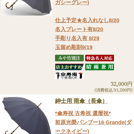
ガシーグレー)
仕上予定★名入れなし8/20
名入プレート有8/20
手彫り名入有 8/29
玉留め彫刻9/19
32,000円
(消費税込:35,200円)
紳士用 雨傘（長傘）
*傘寿祝 古希祝 還暦祝*
前原光榮バンブー16 Grande(ダ
ークネイビー)