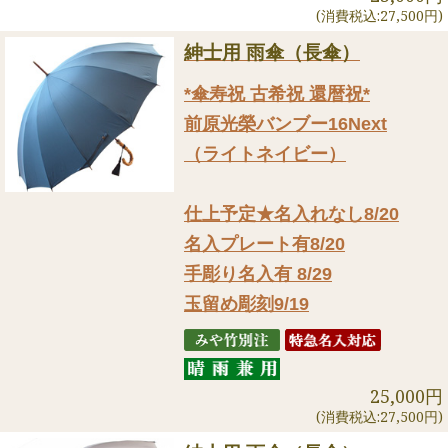
(消費税込:27,500円)
紳士用 雨傘（長傘）
*傘寿祝 古希祝 還暦祝*
前原光榮バンブー16Next
（ライトネイビー）
仕上予定★名入れなし8/20
名入プレート有8/20
手彫り名入有 8/29
玉留め彫刻9/19
25,000円
(消費税込:27,500円)