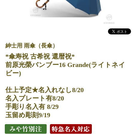
紳士用 雨傘（長傘）
*傘寿祝 古希祝 還暦祝*
前原光榮バンブー16 Grande(ライトネイ
ビー)
仕上予定★名入れなし8/20
名入プレート有8/20
手彫り名入有 8/29
玉留め彫刻9/19