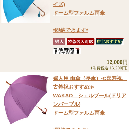
イズ)
ドーム型フォルム雨傘
*即納できます*
12,000円
(消費税込:13,200円)
婦人用 雨傘（長傘）
≪喜寿祝、
古希祝おすすめ≫
WAKAO シェルブール(ドリア
ンパープル)
ドーム型フォルム雨傘