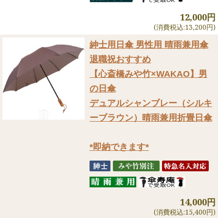
12,000円
(消費税込:13,200円)
紳士用日傘 男性用 晴雨兼用傘
退職祝おすすめ
【心斎橋みや竹×WAKAO】男
の日傘
デュアルシャンブレー（シルキ
ーブラウン）晴雨兼用折畳日傘
*即納できます*
14,000円
(消費税込:15,400円)