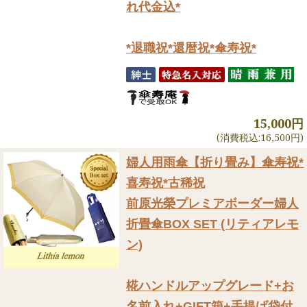
れ代金込*
*退職祝*還暦祝*傘寿祝*
15,000円
(消費税込:16,500円)
婦人用雨傘【折り畳み】
傘寿祝*
喜寿祝*古稀祝
前原光榮プレミアボーダー婦人
折畳傘BOX SET (リティアレモ
ン)
椛ハンドルアップグレード+お
名前入れ+GIFT箱+手提げ袋付