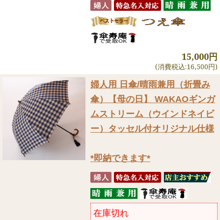
15,000円
(消費税込:16,500円)
婦人用 日傘/晴雨兼用（折畳み
傘）
【母の日】 WAKAOギンガ
ムストリーム（ウインドネイビ
ー）タッセル付オリジナル仕様
*即納できます*
在庫切れ