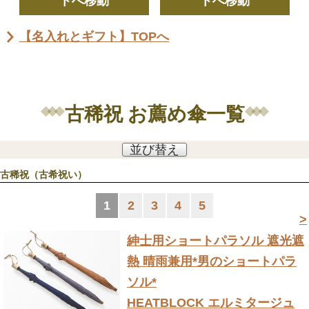
トへ移動
トへ移動
【名入れとギフト】TOPへ
古稀祝 お薦め傘一覧
並び替え
古稀祝（古希祝い）
1
2
3
4
5
>
紳士用ショートパラソル 遮光遮
熱 晴雨兼用
*男のショートパラ
ソル*
HEATBLOCK エルミタージュ