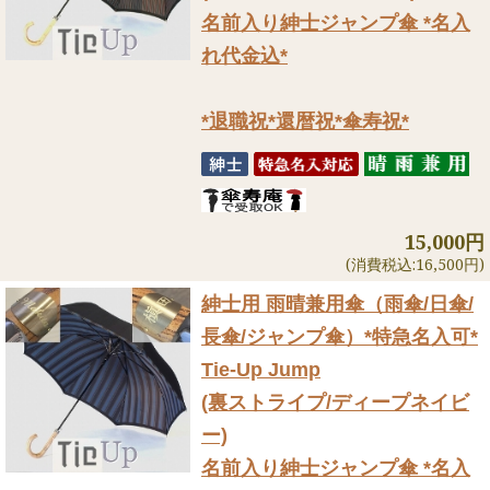
名前入り紳士ジャンプ傘 *名入
れ代金込*
*退職祝*還暦祝*傘寿祝*
15,000円
(消費税込:16,500円)
紳士用 雨晴兼用傘（雨傘/日傘/
長傘/ジャンプ傘）
*特急名入可*
Tie-Up Jump
(裏ストライプ/ディープネイビ
ー)
名前入り紳士ジャンプ傘 *名入