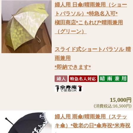
婦人用 日傘/晴雨兼用（ショー
トパラソル）
*特急名入可*
槇田商店*こもれび*晴雨兼用
（グリーン）
スライド式ショートパラソル 晴
雨兼用
*即納できます*
15,000円
(消費税込:16,500円)
婦人用 雨傘/晴雨兼用（ステッ
キ傘）
*敬老の日*傘寿祝*米寿祝