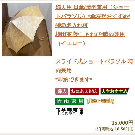
婦人用 日傘/晴雨兼用（ショー
トパラソル）
*傘寿祝おすすめ*
特急名入れ可
槇田商店*こもれび*晴雨兼用
（イエロー）
スライド式ショートパラソル 晴
雨兼用
*即納できます*
15,000円
(消費税込:16,500円)