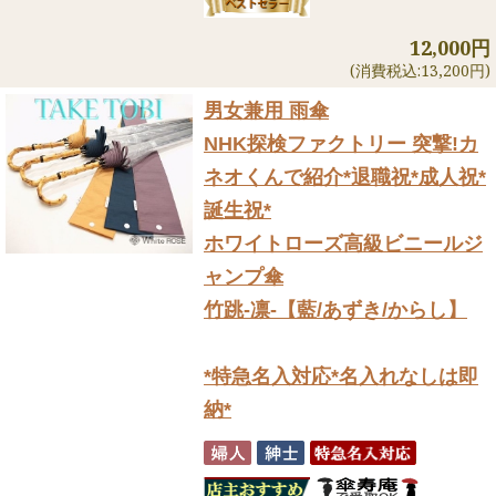
12,000円
(消費税込:13,200円)
男女兼用 雨傘
NHK探検ファクトリー 突撃!カ
ネオくんで紹介
*退職祝*成人祝*
誕生祝*
ホワイトローズ高級ビニールジ
ャンプ傘
竹跳-凛-【藍/あずき/からし】
*特急名入対応*名入れなしは即
納*