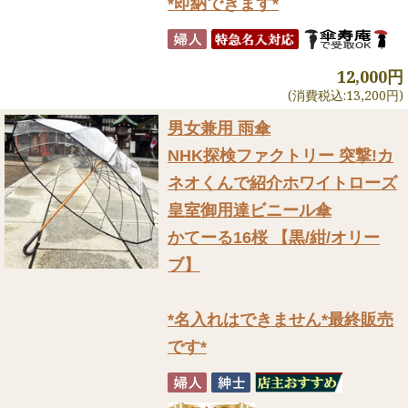
*即納できます*
12,000円
(消費税込:13,200円)
男女兼用 雨傘
NHK探検ファクトリー 突撃!カ
ネオくんで紹介
ホワイトローズ
皇室御用達ビニール傘
かてーる16桜 【黒/紺/オリー
ブ】
*名入れはできません*最終販売
です*