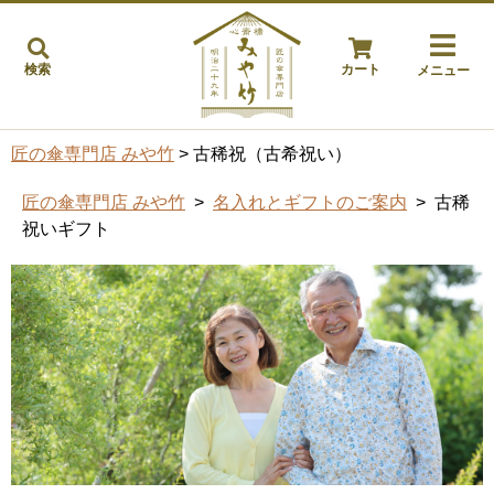
検索
カート
メニュー
匠の傘専門店 みや竹
> 古稀祝（古希祝い）
匠の傘専門店 みや竹
>
名入れとギフトのご案内
> 古稀
祝いギフト