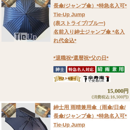
長傘/ジャンプ傘）
*特急名入可*
Tie-Up Jump
(表ストライプ/ブルー)
名前入り紳士ジャンプ傘 *名入
れ代金込*
*退職祝*還暦祝*父の日*
15,000円
(消費税込:16,500円)
紳士用 雨晴兼用傘（雨傘/日傘/
長傘/ジャンプ傘）
*特急名入可*
Tie-Up Jump