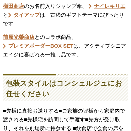
槇田商店
のお名前入りジャンプ傘、
ナイレキリエ
と
タイアップ
は、古稀のギフトテーマにぴったり
です。
前原光榮商店
とのコラボ商品、
プレミアボーダーBOX SET
は、アクティブシニア
エイジに喜ばれる一推し品です。
包装スタイルはコンシェルジュにお
任せください
■先様に直接お送りする■ご家族の皆様から家庭内で
渡される■先様宅を訪問して手渡す■先方が受け取
り、それを別場所に持参する ■飲食店で会食の席を