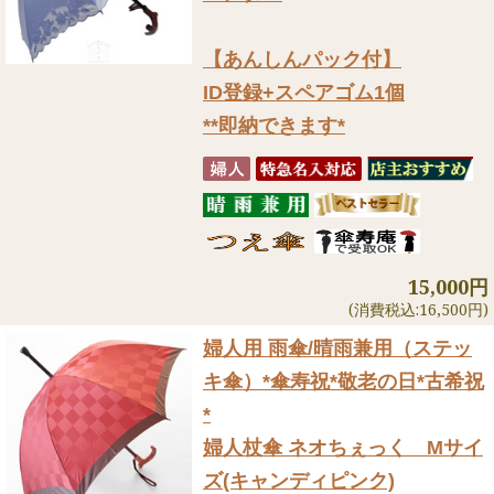
【あんしんパック付】
ID登録+スペアゴム1個
**即納できます*
15,000円
(消費税込:16,500円)
婦人用 雨傘/晴雨兼用（ステッ
キ傘）
*傘寿祝*敬老の日*古希祝
*
婦人杖傘 ネオちぇっく Mサイ
ズ(キャンディピンク)