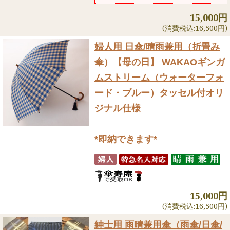
15,000円
(消費税込:16,500円)
婦人用 日傘/晴雨兼用（折畳み
傘）
【母の日】 WAKAOギンガ
ムストリーム（ウォーターフォ
ード・ブルー）タッセル付オリ
ジナル仕様
*即納できます*
15,000円
(消費税込:16,500円)
紳士用 雨晴兼用傘（雨傘/日傘/