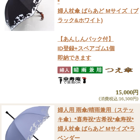
*
婦人杖傘 ばらあど Mサイズ（ブ
ラック&ホワイト)
【あんしんパック付】
ID登録+スペアゴム1個
即納できます
15,000円
(消費税込:16,500円)
婦人用 雨傘/晴雨兼用（ステッ
キ傘）
*喜寿祝*古希祝*傘寿祝*
婦人杖傘 ばらあど Mサイズ*ラ
ベンダー