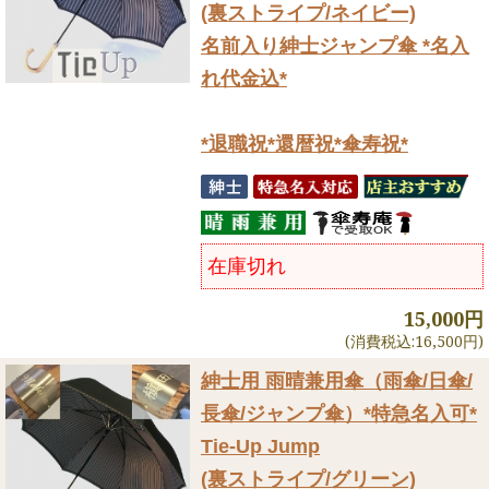
(裏ストライプ/ネイビー)
名前入り紳士ジャンプ傘 *名入
れ代金込*
*退職祝*還暦祝*傘寿祝*
在庫切れ
15,000円
(消費税込:16,500円)
紳士用 雨晴兼用傘（雨傘/日傘/
長傘/ジャンプ傘）
*特急名入可*
Tie-Up Jump
(裏ストライプ/グリーン)