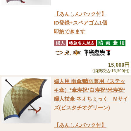
【あんしんパック付】
ID登録+スペアゴム1個
即納できます
15,000円
(消費税込:16,500円)
婦人用 雨傘/晴雨兼用（ステッ
キ傘）
*傘寿祝*白寿祝*米寿祝*
婦人杖傘 ネオちぇっく Mサイ
ズ(ピスタチオグリーン)
【あんしんパック付】