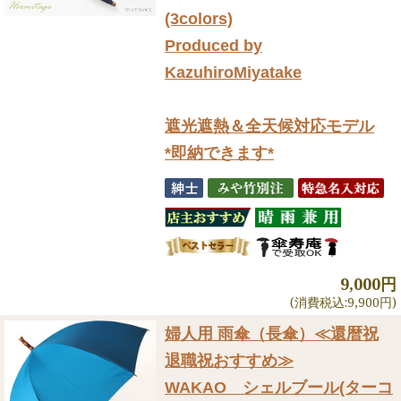
(3colors)
Produced by
KazuhiroMiyatake
遮光遮熱＆全天候対応モデル
*即納できます*
9,000円
(消費税込:9,900円)
婦人用 雨傘（長傘）
≪還暦祝
退職祝おすすめ≫
WAKAO シェルブール(ターコ