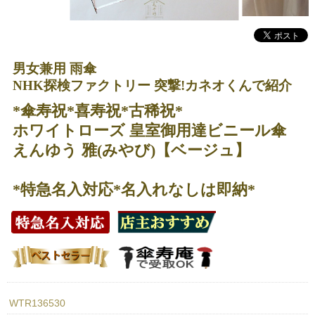
男女兼用 雨傘
NHK探検ファクトリー 突撃!カネオくんで紹介
*傘寿祝*喜寿祝*古稀祝*
ホワイトローズ 皇室御用達ビニール傘
えんゆう 雅(みやび)【ベージュ】
*特急名入対応*名入れなしは即納*
WTR136530