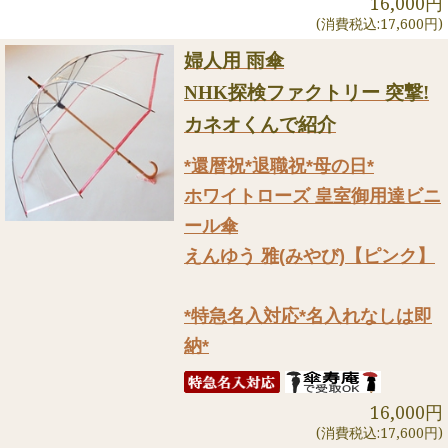
16,000円
(消費税込:17,600円)
婦人用 雨傘
NHK探検ファクトリー 突撃!
カネオくんで紹介
*還暦祝*退職祝*母の日*
ホワイトローズ 皇室御用達ビニ
ール傘
えんゆう 雅(みやび)【ピンク】
*特急名入対応*名入れなしは即
納*
16,000円
(消費税込:17,600円)