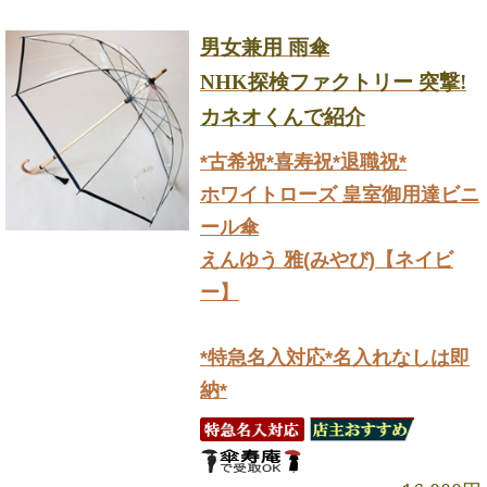
男女兼用 雨傘
NHK探検ファクトリー 突撃!
カネオくんで紹介
*古希祝*喜寿祝*退職祝*
ホワイトローズ 皇室御用達ビニ
ール傘
えんゆう 雅(みやび)【ネイビ
ー】
*特急名入対応*名入れなしは即
納*