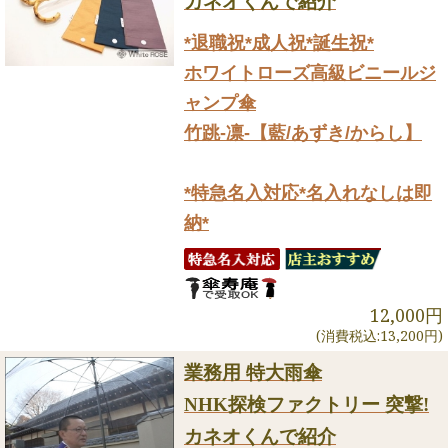
カネオくんで紹介
*退職祝*成人祝*誕生祝*
ホワイトローズ高級ビニールジ
ャンプ傘
竹跳-凛-【藍/あずき/からし】
*特急名入対応*名入れなしは即
納*
12,000円
(消費税込:13,200円)
業務用 特大雨傘
NHK探検ファクトリー 突撃!
カネオくんで紹介