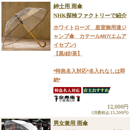
紳士用 雨傘
NHK探検ファクトリーで紹介
ホワイトローズ 皇室御用達ジ
ャンプ傘 カテールMI7(エムア
イセブン)
【黒/紺/茶】
*特急名入対応*名入れなしは即
納*
12,000円
(消費税込:13,200円)
男女兼用 雨傘