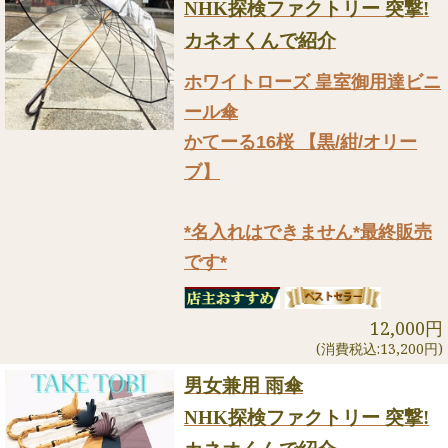
NHK探検ファクトリー 突撃!
カネオくんで紹介
ホワイトローズ 皇室御用達ビニ
ール傘
かてーる16桜 【黒/紺/オリー
ブ】
*名入れはできません*最終販売
です*
12,000円
(消費税込:13,200円)
男女兼用 雨傘
NHK探検ファクトリー 突撃!