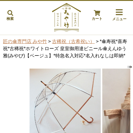
検索
カート
メニュー
匠の傘専門店 みや竹
>
古稀祝（古希祝い）
> *傘寿祝*喜寿
祝*古稀祝*ホワイトローズ 皇室御用達ビニール傘えんゆう
雅(みやび)【ベージュ】*特急名入対応*名入れなしは即納*