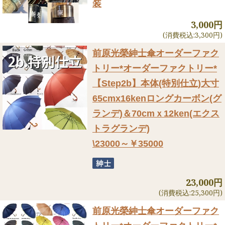
装
3,000円
(消費税込:3,300円)
前原光榮紳士傘オーダーファク
トリー
*オーダーファクトリー*
【Step2b】本体(特別仕立)大寸
65cmx16kenロングカーボン(グ
ランデ)＆70cmｘ12ken(エクス
トラグランデ)
\23000～￥35000
23,000円
(消費税込:25,300円)
前原光榮紳士傘オーダーファク