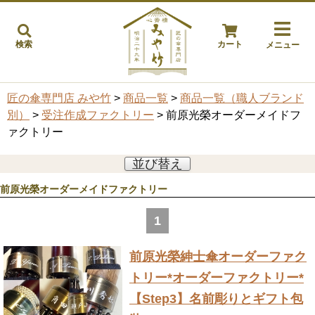
検索
カート
メニュー
匠の傘専門店 みや竹
>
商品一覧
>
商品一覧（職人ブランド
別）
>
受注作成ファクトリー
> 前原光榮オーダーメイドフ
ァクトリー
並び替え
前原光榮オーダーメイドファクトリー
1
前原光榮紳士傘オーダーファク
トリー
*オーダーファクトリー*
【Step3】名前彫りとギフト包