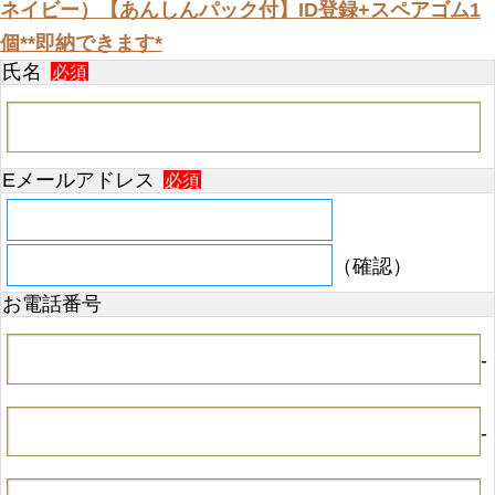
ネイビー）【あんしんパック付】ID登録+スペアゴム1
個**即納できます*
氏名
必須
Eメールアドレス
必須
（確認）
お電話番号
-
-