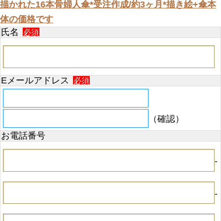
描かれた16本骨婦人傘*受注作成/約3ヶ月*描き絵+傘本
体の価格です
氏名
必須
Eメールアドレス
必須
（確認）
お電話番号
-
-