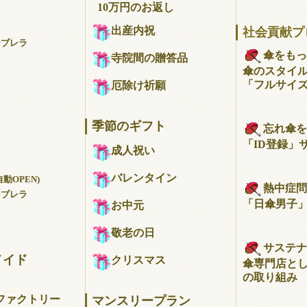
10万円のお返し
出産内祝
社会貢献プ
ンブレラ
傘をもっ
寺院間の贈答品
傘のスタイ
「フルサイ
厄除け祈願
季節のギフト
忘れ傘を
「ID登録」
成人祝い
バレンタイン
動OPEN)
熱中症問
ンブレラ
「日傘男子
お中元
敬老の日
サステナ
メイド
クリスマス
傘専門店とし
の取り組み
ファクトリー
マンスリープラン