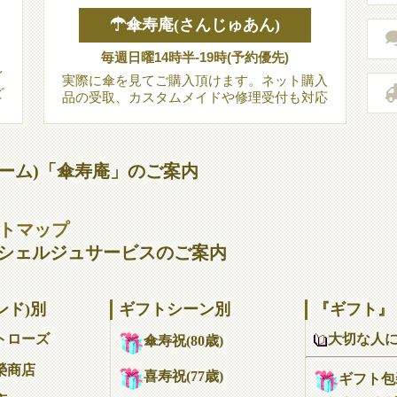
☂傘寿庵(さんじゅあん)
毎週日曜14時半-19時(予約優先)
イ
実際に傘を見てご購入頂けます。ネット購入
ど
品の受取、カスタムメイドや修理受付も対応
ーム)「傘寿庵」のご案内
サイトマップ
シェルジュサービスのご案内
ンド)別
ギフトシーン別
『ギフト』
大切な人
トローズ
傘寿祝(80歳)
榮商店
喜寿祝(77歳)
ギフト包