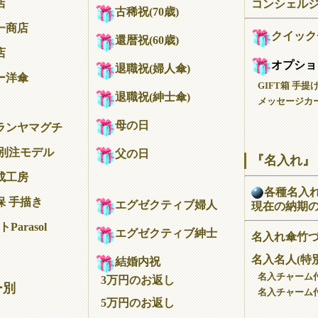
店
コンシェル
古稀祝(70歳)
一商店
クイック
還暦祝(60歳)
店
オプショ
退職祝(婦人傘)
ー洋傘
GIFT箱 手提
退職祝(紳士傘)
メッセージカー
母の日
ランヤマグチ
 別注モデル
父の日
『名入れ』
成工房
各種名入
保 手描き
エグゼクティブ婦人
現在の納期
Parasol
エグゼクティブ紳士
名入れ傘竹
名入名人(特
結婚内祝
名入チャーム
3万円のお返し
ー別
名入チャーム
5万円のお返し