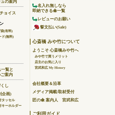
ジュの案内
名入れ無しなら
即納できる傘一覧
チョイス
レビューのお願い
ン
誓文払い(Sale)
げ袋(有料)
ド(無料)
心斎橋 みや竹について
ようこそ 心斎橋みや竹へ
みや竹で買うメリット
店主のお気に入り
宮武和広 My History
れ一覧と
のご案内
会社概要＆沿革
づくし
メディア掲載/取材受付
別企画)
匠の傘 案内人 宮武和広
付タッセル
付キーホルダー
ご利用ガイド