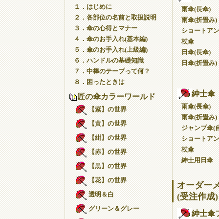
１．はじめに
雨傘(長傘)
２．各部位の名前と取扱説明
雨傘(折畳み)
３．傘の心得とマナー
ショートア
４．傘のお手入れ(基本編)
杖傘
５．傘のお手入れ(上級編)
日傘(長傘)
６．ハンドルの基礎知識
日傘(折畳み)
７．中棒のテープって何？
８．困ったときは
紳士傘
匠の傘カラーワールド
雨傘(長傘)
【紫】の世界
雨傘(折畳み)
【黄】の世界
ジャンプ傘(自
【紺】の世界
ショートア
杖傘
【赤】の世界
紳士用日傘
【黒】の世界
【花】の世界
オーダー
透明＆白
(受注作成)
グリーン＆グレー
紳士傘