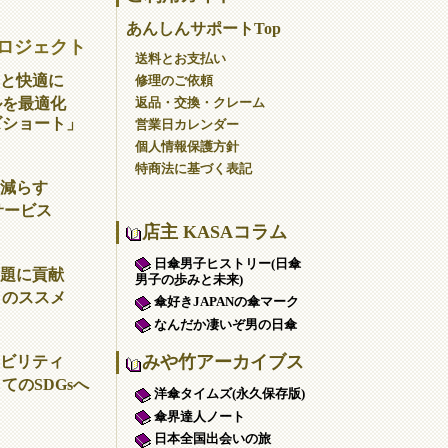
あんしんサポートTop
ロジェクト
送料とお支払い
と快適に
修理のご依頼
返品・交換・クレーム
ルを最適化
ズショート」
営業日カレンダー
個人情報保護方針
特商法に基づく表記
減らす
サービス
店主 KASAコラム
日傘男子ヒストリー(日傘
題に貢献
男子の歩みと未来)
」のススメ
傘好きJAPANの傘マーク
なんだか凄いぞ男の日傘
みや竹アーカイブス
ビリティ
てのSDGsへ
洋傘タイムズ(永久保存版)
傘界達人ノート
日本全国出会いの旅