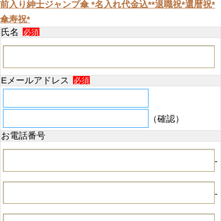
前入り紳士ジャンプ傘 *名入れ代金込**退職祝*還暦祝*
傘寿祝*
氏名
必須
Eメールアドレス
必須
（確認）
お電話番号
-
-