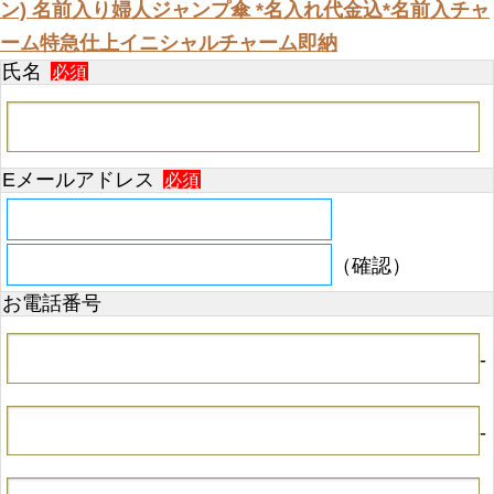
ン) 名前入り婦人ジャンプ傘 *名入れ代金込*名前入チャ
ーム特急仕上イニシャルチャーム即納
氏名
必須
Eメールアドレス
必須
（確認）
お電話番号
-
-